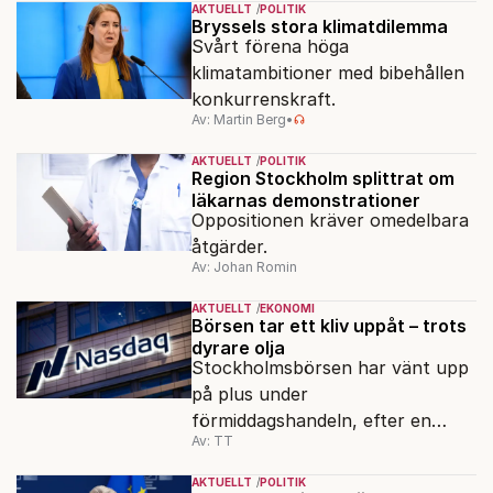
AKTUELLT
POLITIK
ordföranden Linn Saarinen.
Bryssels stora klimatdilemma
Svårt förena höga
klimatambitioner med bibehållen
konkurrenskraft.
Av: Martin Berg
•
AKTUELLT
POLITIK
Region Stockholm splittrat om
läkarnas demonstrationer
Oppositionen kräver omedelbara
åtgärder.
Av: Johan Romin
AKTUELLT
EKONOMI
Börsen tar ett kliv uppåt – trots
dyrare olja
Stockholmsbörsen har vänt upp
på plus under
förmiddagshandeln, efter en
Av: TT
inledning nedåt – trots ett högre
oljepris och AI-oro.
AKTUELLT
POLITIK