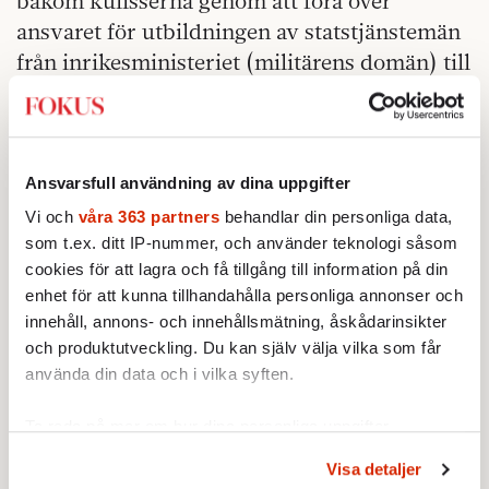
bakom kulisserna genom att föra över
ansvaret för utbildningen av statstjänstemän
från inrikesministeriet (militärens domän) till
en mer neutral plats. Dessutom har militären
tappat en stor del av det inflytande man haft
över landets ekonomiska elit till NLD. Sedan
kan det även vara så, menar han, att
Ansvarsfull användning av dina uppgifter
överbefälhavaren Min Aung Hlaings ser sin
Vi och
våra 363 partners
behandlar din personliga data,
sista chans att få en politisk roll.
som t.ex. ditt IP-nummer, och använder teknologi såsom
cookies för att lagra och få tillgång till information på din
– Han tog examen i slutet på 70-talet när
enhet för att kunna tillhandahålla personliga annonser och
militären byggde upp sitt administrativa
innehåll, annons- och innehållsmätning, åskådarinsikter
och produktutveckling. Du kan själv välja vilka som får
politiska maskineri och gjorde det till en
använda din data och i vilka syften.
etablerad del av deras uppdrag som det inte
var tidigare. Men de som är tio år yngre, och
Ta reda på mer om hur dina personliga uppgifter
utbildade i samband med 88-protesterna, är
behandlas och ställ in dina preferenser i
detaljsektionen
.
Visa detaljer
de lika lojala som den gamla militärjuntans
Du kan ändra eller dra tillbaka ditt samtycke när som