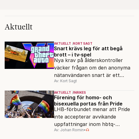
Aktuellt
AKTUELLT
KORT SAGT
Snart krävs leg för att begå
brott – i tv-spel
Nya krav på ålderskontroller
väcker frågan om den anonyma
nätanvändaren snart är ett
Av: Kort Sagt
minne blott.
AKTUELLT
INRIKES
Förening för homo- och
bisexuella portas från Pride
LHB-förbundet menar att Pride
inte accepterar avvikande
uppfattningar inom hbtq-
Av: Johan Romin
•
rörelsen. "Vi har inga problem
med transpersoner", säger