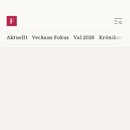
Aktuellt
Veckans Fokus
Val 2026
Krönikor
K