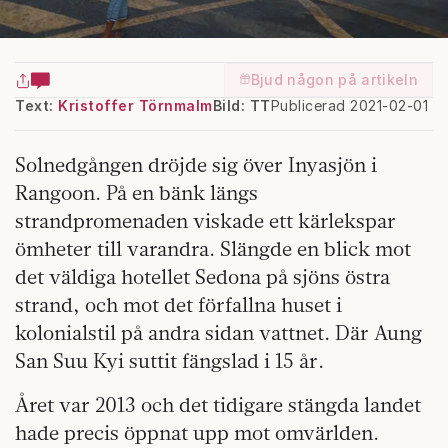
Bjud någon på artikeln
Text:
Kristoffer Törnmalm
Bild: TT
Publicerad 2021-02-01
Solnedgången dröjde sig över Inyasjön i
Rangoon. På en bänk längs
strandpromenaden viskade ett kärlekspar
ömheter till varandra. Slängde en blick mot
det väldiga hotellet Sedona på sjöns östra
strand, och mot det förfallna huset i
kolonialstil på andra sidan vattnet. Där Aung
San Suu Kyi suttit fängslad i 15 år.
Året var 2013 och det tidigare stängda landet
hade precis öppnat upp mot omvärlden.