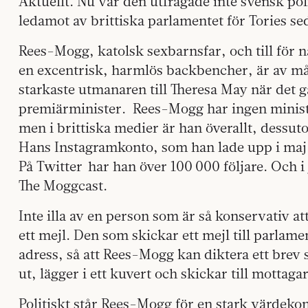
Aktuellt. Nu var den utfrågade inte svensk po
ledamot av brittiska parlamentet för Tories se
Rees-Mogg, katolsk sexbarnsfar, och till för
en excentrisk, harmlös backbencher, är av 
starkaste utmanaren till Theresa May när det 
premiärminister. Rees-Mogg har ingen ministe
men i brittiska medier är han överallt, dessut
Hans Instagramkonto, som han lade upp i maj 
På Twitter har han över 100 000 följare. Och i
The Moggcast.
Inte illa av en person som är så konservativ at
ett mejl. Den som skickar ett mejl till parla
adress, så att Rees-Mogg kan diktera ett brev
ut, lägger i ett kuvert och skickar till mottaga
Politiskt står Rees-Mogg för en stark värdeko