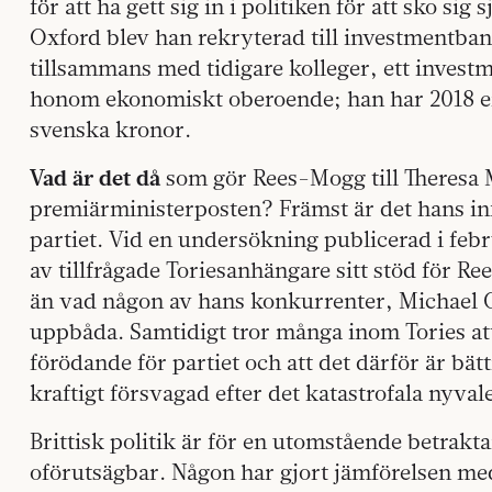
för att ha gett sig in i politiken för att sko sig s
Oxford blev han rekryterad till investmentban
tillsammans med tidigare kolleger, ett invest
honom ekonomiskt oberoende; han har 2018 e
svenska kronor.
Vad är det då
som gör Rees-Mogg till Theresa
premiärministerposten? Främst är det hans in
partiet. Vid en undersökning publicerad i febru
av tillfrågade Tories­anhängare sitt stöd för 
än vad någon av hans konkurrenter, Michael 
uppbåda. Samtidigt tror många inom Tories at
förödande för partiet och att det därför är bätt
kraftigt försvagad efter det katastrofala nyvale
Brittisk politik är för en utomstående betrakt
oförutsägbar. Någon har gjort jämförelsen me