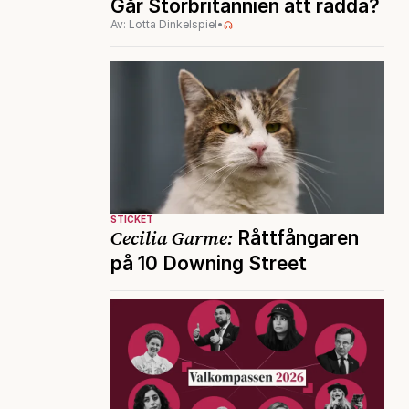
Går Storbritannien att rädda?
Av: Lotta Dinkelspiel
•
STICKET
Cecilia Garme:
Råttfångaren
på 10 Downing Street