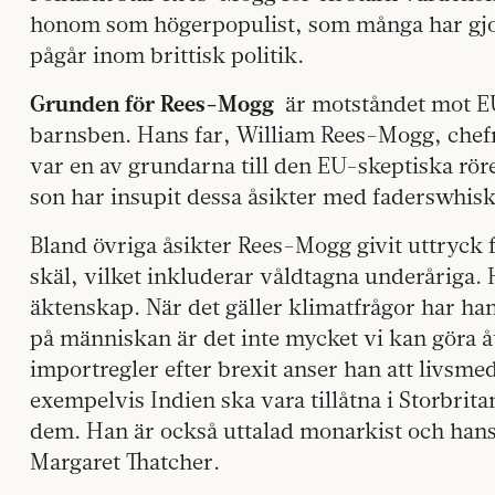
honom som högerpopulist, som många har gjort
pågår inom brittisk politik.
Grunden för Rees-Mogg
är motståndet mot EU
barnsben. Hans far, William Rees-Mogg, chefr
var en av grundarna till den EU-skeptiska röre
son har insupit dessa åsikter med faderswhis
Bland övriga åsikter Rees-Mogg givit uttryck f
skäl, vilket inkluderar våldtagna underåriga
äktenskap. När det gäller klimatfrågor har han
på människan är det inte mycket vi kan göra åt
importregler efter brexit anser han att livsmede
exempelvis Indien ska vara tillåtna i Storbrit
dem. Han är också uttalad monarkist och hans s
Margaret Thatcher.