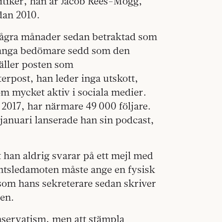
litiker, han är Jacob Rees-Mogg,
dan 2010.
 några månader sedan betraktad som
många bedömare sedd som den
gäller posten som
rpost, han leder inga utskott,
om mycket aktiv i sociala medier.
2017, har närmare 49 000 följare.
 januari lanserade han sin podcast,
t han aldrig svarar på ett mejl med
mentsledamoten måste ange en fysisk
 som hans sekreterare sedan skriver
ren.
nservatism, men att stämpla