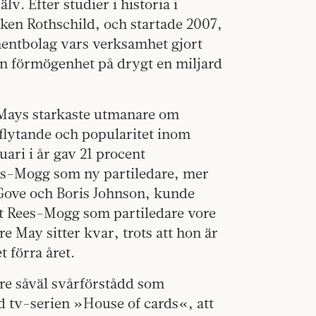
jälv. Efter studier i historia i
ken Rothschild, och startade 2007,
mentbolag vars verksamhet gjort
n förmögenhet på drygt en miljard
 Mays starkaste utmanare om
flytande och popularitet inom
ari i år gav 21 procent
Rees-Mogg som ny partiledare, mer
Gove och Boris Johnson, kunde
t Rees-Mogg som partiledare vore
re May sitter kvar, trots att hon är
t förra året.
are såväl svårförstådd som
d tv-serien »House of cards«, att