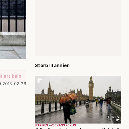
Storbritannien
å artikeln
d 2018-02-26
UTRIKES
VECKANS FOKUS