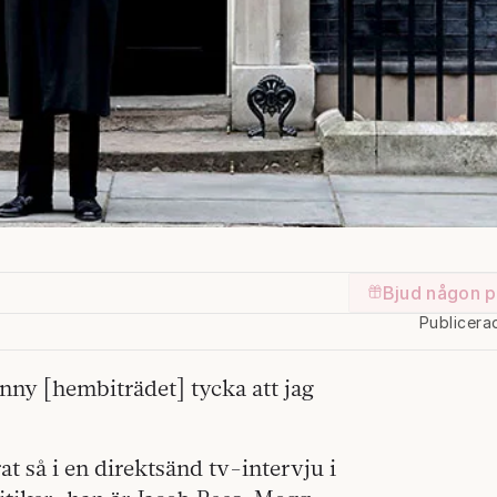
Bjud någon p
T
Publicera
anny [hembiträdet] tycka att jag
at så i en direktsänd tv-intervju i