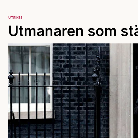
UTRIKES
Utmanaren som st