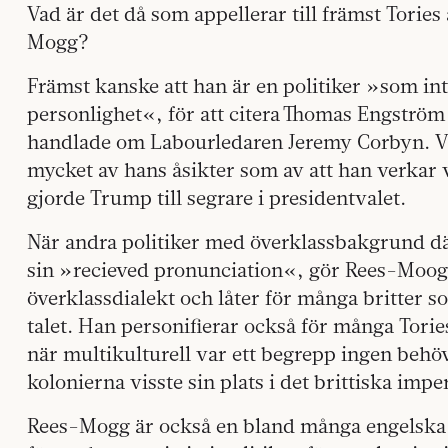
Vad är det då som appellerar till främst Tories
Mogg?
Främst kanske att han är en politiker »som in
personlighet«, för att citera Thomas Engström
handlade om Labourledaren Jeremy Corbyn. Väl
mycket av hans åsikter som av att han verkar 
gjorde Trump till segrare i presidentvalet.
När andra politiker med överklassbakgrund 
sin »recieved pronunciation«, gör Rees-Moog 
överklassdialekt och låter för många britter
talet. Han personifierar också för många Tories
när multikulturell var ett begrepp ingen behövd
kolonierna visste sin plats i det brittiska imper
Rees-Mogg är också en bland många engelska 