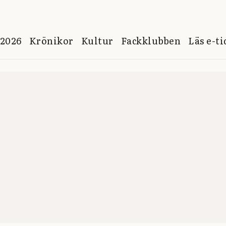
 2026
Krönikor
Kultur
Fackklubben
Läs e-t