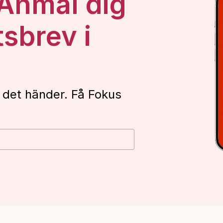
 Anmäl dig
tsbrev i
 det händer. Få Fokus