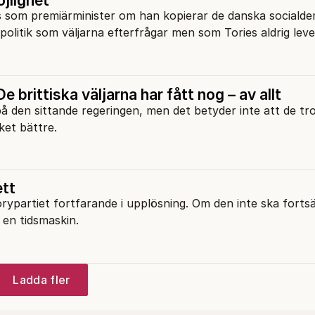
jlighet
s som premiärminister om han kopierar de danska sociald
politik som väljarna efterfrågar men som Tories aldrig lev
e brittiska väljarna har fått nog – av allt
 på den sittande regeringen, men det betyder inte att de tro
ket bättre.
ett
orypartiet fortfarande i upplösning. Om den inte ska fortsät
 en tidsmaskin.
Ladda fler