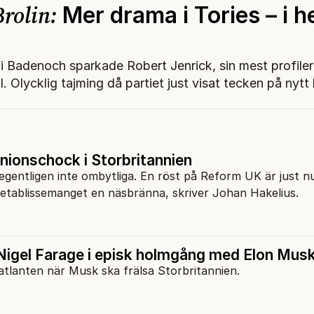
rolin:
Mer drama i Tories – i he
i Badenoch sparkade Robert Jenrick, sin mest profile
al. Olycklig tajming då partiet just visat tecken på nytt l
nionschock i Storbritannien
r egentligen inte ombytliga. En röst på Reform UK är just n
e etablissemanget en näsbränna, skriver Johan Hakelius.
igel Farage i episk holmgång med Elon Mus
tlanten när Musk ska frälsa Storbritannien.