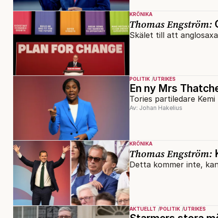
KRÖNIKA
Thomas Engström:
G
Skälet till att anglosax
POLITIK
UTRIKES
En ny Mrs Thatch
Tories partiledare Kem
Av: Johan Hakelius
KRÖNIKA
Thomas Engström:
K
Detta kommer inte, kan 
AKTUELLT
POLITIK
UTRIKES