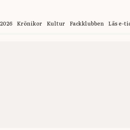
 2026
Krönikor
Kultur
Fackklubben
Läs e-t