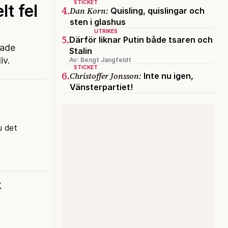
STICKET
lt fel
4.
Dan Korn:
Quisling, quislingar och
sten i glashus
UTRIKES
5.
Därför liknar Putin både tsaren och
rade
Stalin
iv.
Av: Bengt Jangfeldt
STICKET
6.
Christoffer Jonsson:
Inte nu igen,
Vänsterpartiet!
u det
k