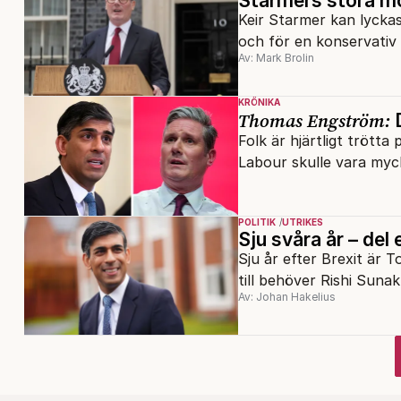
Starmers stora mö
Keir Starmer kan lycka
och för en konservativ 
Av: Mark Brolin
KRÖNIKA
Thomas Engström:
D
Folk är hjärtligt trötta
Labour skulle vara myc
POLITIK
UTRIKES
Sju svåra år – del 
Sju år efter Brexit är T
till behöver Rishi Sunak
Av: Johan Hakelius