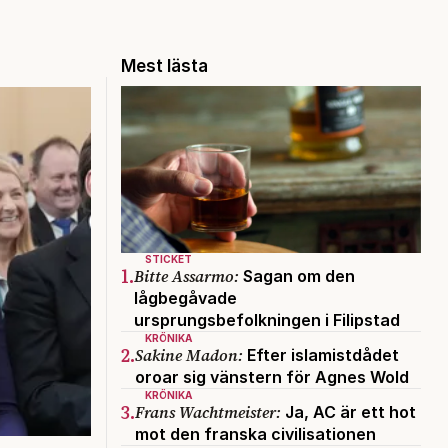
Mest lästa
STICKET
1.
Bitte Assarmo:
Sagan om den
lågbegåvade
ursprungsbefolkningen i Filipstad
KRÖNIKA
2.
Sakine Madon:
Efter islamistdådet
oroar sig vänstern för Agnes Wold
KRÖNIKA
3.
Frans Wachtmeister:
Ja, AC är ett hot
mot den franska civilisationen