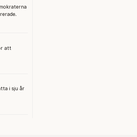
emokraterna
ererade.
r att
ta i sju år