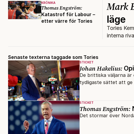
Mark B
KRÖNIKA
Thomas Engström:
Katastrof för Labour –
läge
etter värre för Tories
Tories Kem
interna riv
Senaste texterna taggade som Tories
STICKET
Johan Hakelius:
Opi
De brittiska väljarna ä
tydligaste sättet att g
STICKET
Thomas Engström:
N
Det stormar över Norda