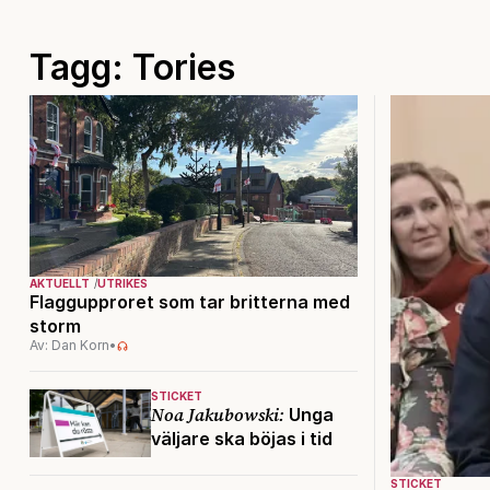
Tagg: Tories
AKTUELLT
UTRIKES
Flaggupproret som tar britterna med
storm
Av: Dan Korn
•
STICKET
Noa Jakubowski:
Unga
väljare ska böjas i tid
STICKET