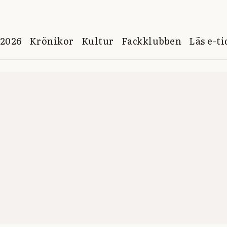
 2026
Krönikor
Kultur
Fackklubben
Läs e-t