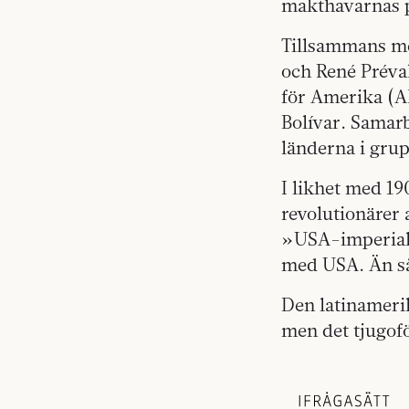
makthavarnas po
Tillsammans me
och René Préval
för Amerika (A
Bolívar. Samarb
länderna i gru
I likhet med 1
revolutionärer
»USA-imperiali
med USA. Än så 
Den latinameri
men det tjugof