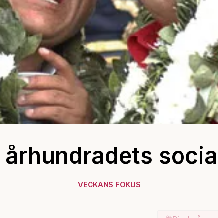
a århundradets socia
VECKANS FOKUS