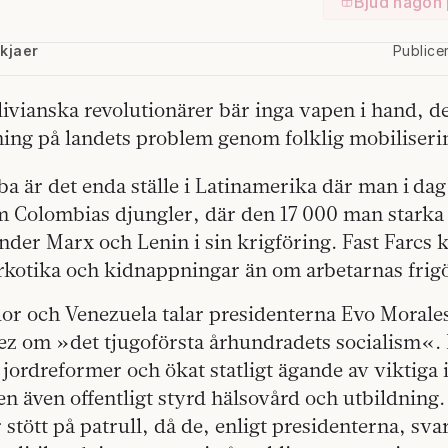
Bjud någon 
lkjaer
Publice
ivianska revolutionärer bär inga vapen i hand, d
sning på landets problem genom folklig mobiliserin
 är det enda ställe i Latinamerika där man i dag
olombias djungler, där den 17 000 man starka 
nder Marx och Lenin i sin krigföring. Fast Farcs
kotika och kidnappningar än om arbetarnas frigö
dor och Venezuela talar presidenterna Evo Morale
z om »det tjugoförsta århundradets socialism«. 
 jordreformer och ökat statligt ägande av viktiga
en även offentligt styrd hälsovård och utbildning.
stött på patrull, då de, enligt presidenterna, sva