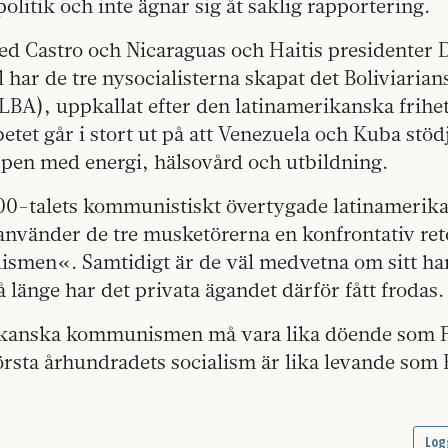
litik och inte ägnar sig åt saklig rapportering.
d Castro och Nicaraguas och Haitis presidenter 
 har de tre nysocialisterna skapat det Boliviarian
LBA), uppkallat efter den latinamerikanska frihe
etet går i stort ut på att Venezuela och Kuba stöd
ppen med energi, hälsovård och utbildning.
900-talets kommunistiskt övertygade latinamerik
 använder de tre musketörerna en konfrontativ re
smen«. Samtidigt är de väl medvetna om sitt h
länge har det privata ägandet därför fått frodas.
kanska kommunismen må vara lika döende som Fi
örsta århundradets socialism är lika levande som