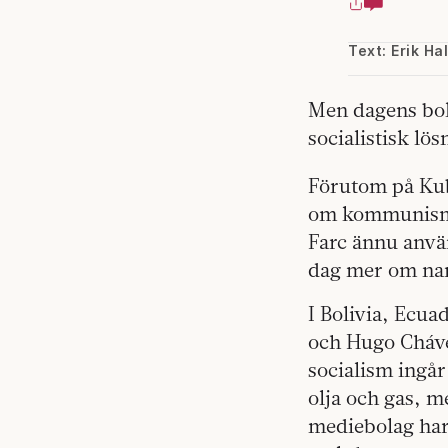
Text: Erik Ha
Men dagens bol
socialistisk lö
Förutom på Kuba
om kommunism C
Farc ännu anvä
dag mer om nar
I Bolivia, Ecua
och Hugo Cháve
socialism ingår
olja och gas, m
mediebolag har 