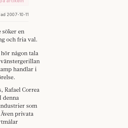
på artikeln
rad 2007-10-11
e söker en
g och fria val.
 hör någon tala
vänstergerillan
 kamp handlar i
relse.
s, Rafael Correa
I denna
 industrier som
 Även privata
rtmålar