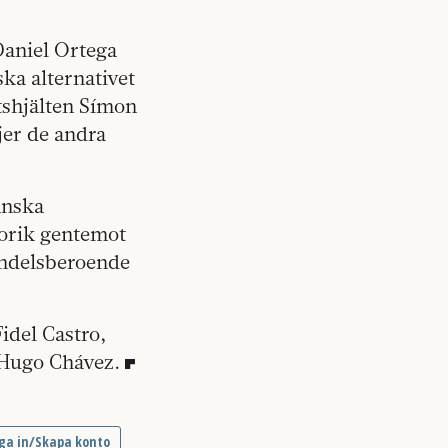
Daniel Ortega
ska alternativet
tshjälten Símon
jer de andra
anska
torik gentemot
andelsberoende
del Castro,
 Hugo Chávez.