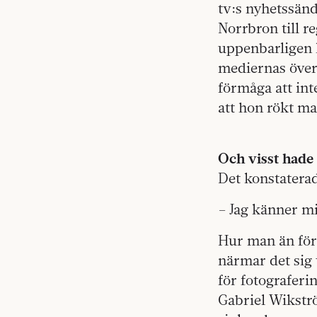
tv:s nyhetssänd
Norrbron till 
uppenbarligen k
mediernas över
förmåga att in
att hon rökt ma
Och visst hade
Det konstaterad
– Jag känner mi
Hur man än för
närmar det sig 
för fotograferi
Gabriel Wikstr