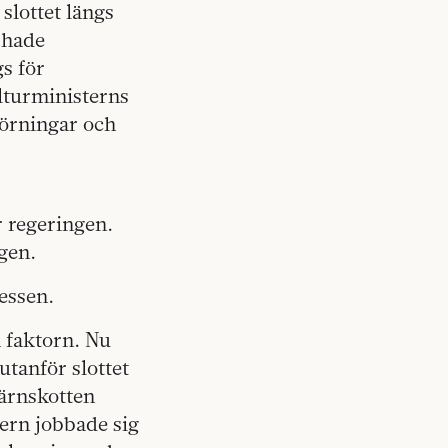
slottet längs
 hade
s för
lturministerns
körningar och
r regeringen.
gen.
essen.
 faktorn. Nu
utanför slottet
järnskotten
ern jobbade sig