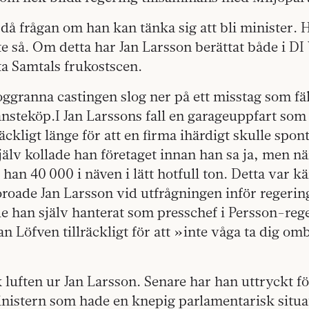
 då frågan om han kan tänka sig att bli minister. 
te så. Om detta har Jan Larsson berättat både i D
a Samtals frukostscen.
ggranna castingen slog ner på ett misstag som fäl
jänsteköp.I Jan Larssons fall en garageuppfart som 
räckligt länge för att en firma ihärdigt skulle spo
älv kollade han företaget innan han sa ja, men nä
han 40 000 i näven i lätt hotfull ton. Detta var kä
roade Jan Larsson vid utfrågningen inför regerin
de han själv hanterat som presschef i Persson-re
an Löfven tillräckligt för att »inte våga ta dig o
 luften ur Jan Larsson. Senare har han uttryckt fö
nistern som hade en knepig parlamentarisk situat