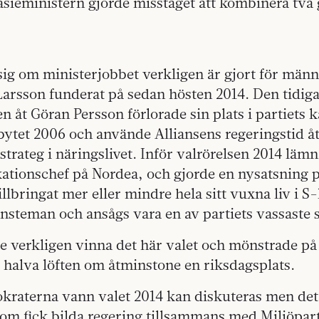
sieministern gjorde misstaget att kombinera två 
ig om ministerjobbet verkligen är gjort för män
Larsson funderat på sedan hösten 2014. Den tidig
en åt Göran Persson förlorade sin plats i partiets
ytet 2006 och använde Alliansens regeringstid åt 
strateg i näringslivet. Inför valrörelsen 2014 läm
ionschef på Nordea, och gjorde en nysatsning p
tillbringat mer eller mindre hela sitt vuxna liv i 
änsteman och ansågs vara en av partiets vassaste s
le verkligen vinna det här valet och mönstrade p
 halva löften om åtminstone en riksdagsplats.
aterna vann valet 2014 kan diskuteras men det bl
om fick bilda regering tillsammans med Miljöpart