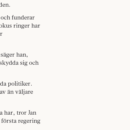
den.
 och funderar
Fokus ringer har
ar
, säger han,
t skydda sig och
da politiker.
av än väljare
 har, tror Jan
 första regering