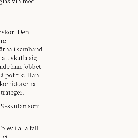
glas vin med
niskor. Den
are
 kärna i samband
att skaffa sig
nade han jobbet
å politik. Han
S-korridorerna
trateger.
å S-skutan som
ev i alla fall
iet.