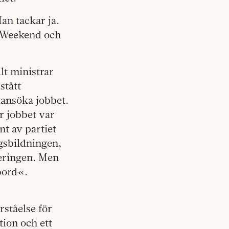
Han tackar ja.
I Weekend och
lt ministrar
stått
ntansöka jobbet.
r jobbet var
nt av partiet
gsbildningen,
geringen. Men
mbord«.
rståelse för
ion och ett