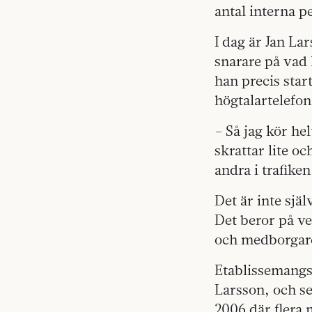
antal interna p
I dag är Jan La
snarare på vad 
han precis star
högtalartelefon
– Så jag kör hel
skrattar lite oc
andra i trafike
Det är inte sjä
Det beror på ve
och medborgar
Etablissemangs
Larsson, och se
2006 där flera 