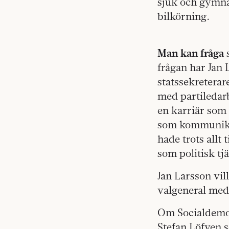
sjuk och gymna
bilkörning.
Man kan fråga
s
frågan har Jan 
statssekreterar
med partiledarb
en karriär som 
som kommunikat
hade trots allt 
som politisk tj
Jan Larsson vil
valgeneral med
Om Socialdemokr
Stefan Löfven s