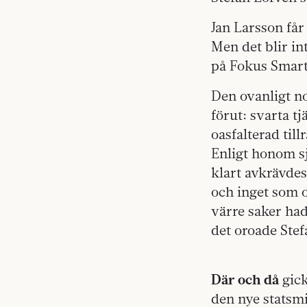
Jan Larsson får
Men det blir in
på Fokus Smart
Den ovanligt no
förut: svarta t
oasfalterad till
Enligt honom sj
klart avkrävdes 
och inget som o
värre saker ha
det oroade Stef
Där och då
gick
den nye statsmi