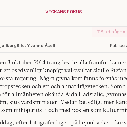
VECKANS FOKUS
Bjud någon 
Fjällborg
Bild: Yvonne Åsell
Publice
n 3 oktober 2014 trängdes de alla framför kamer
r ett osedvanligt knepigt valresultat skulle Stefa
första regering. Några givna kort fanns förstås m
tropstecken och ett och annat frågetecken. Som t
 för allmänheten okända Aida Hadzialic, gymnas
öm, sjukvårdsminister. Medan betydligt mer känd
som miljöpartist i och med posten som kulturmin
dag, efter fotograferingen på Lejonbacken, kors