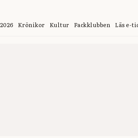
 2026
Krönikor
Kultur
Fackklubben
Läs e-t