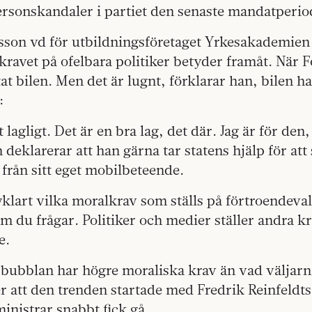
ersonskandaler i partiet den senaste mandatperio
rsson vd för utbildningsföretaget Yrkesakademien
kravet på ofelbara politiker betyder framåt. När 
tat bilen. Men det är lugnt, förklarar han, bilen h
:
t lagligt. Det är en bra lag, det där. Jag är för den
h deklarerar att han gärna tar statens hjälp för at
n från sitt eget mobilbeteende.
lvklart vilka moralkrav som ställs på förtroendeval
m du frågar. Politiker och medier ställer andra kr
e.
bubblan har högre moraliska krav än vad väljarna
r att den trenden startade med Fredrik Reinfeldts
ministrar snabbt fick gå.