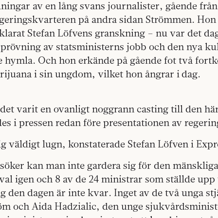
ningar av en lång svans journalister, gående från 
regeringskvarteren på andra sidan Strömmen. Hon
larat Stefan Löfvens granskning – nu var det dag
prövning av statsministerns jobb och den nya ku
te hymla. Och hon erkände på gående fot två fort
rijuana i sin ungdom, vilket hon ångrar i dag.
det varit en ovanligt noggrann casting till den hä
es i pressen redan före presentationen av regerin
g väldigt lugn, konstaterade Stefan Löfven i Expr
söker kan man inte gardera sig för den mänskliga
val igen och 8 av de 24 ministrar som ställde upp 
ng den dagen är inte kvar. Inget av de två unga st
öm och Aida Hadzialic, den unge sjukvårdsminist