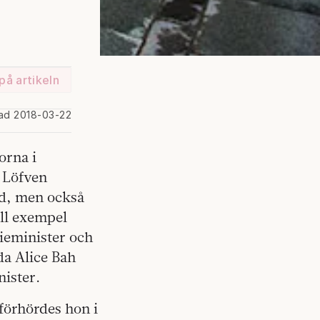
på artikeln
rad 2018-03-22
orna i
n Löfven
ed, men också
ill exempel
ieminister och
a Alice Bah
ister.
förhördes hon i