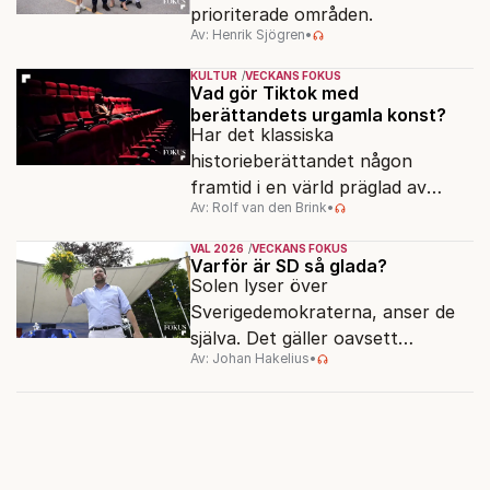
prioriterade områden.
Av: Henrik Sjögren
•
KULTUR
VECKANS FOKUS
Vad gör Tiktok med
berättandets urgamla konst?
Har det klassiska
historieberättandet någon
framtid i en värld präglad av
Av: Rolf van den Brink
•
underhållning, effektsökeri och
sekundsnabba kickar?
VAL 2026
VECKANS FOKUS
Varför är SD så glada?
Solen lyser över
Sverigedemokraterna, anser de
själva. Det gäller oavsett
Av: Johan Hakelius
•
valutgången i höst.