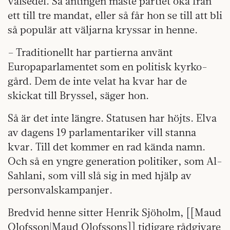
valsedel. Så antingen måste partiet öka från
ett till tre mandat, eller så får hon se till att bli
så populär att väljarna kryssar in henne.
– Traditionellt har partierna använt
Europaparlamentet som en politisk kyrko­
gård. Dem de inte velat ha kvar har de
skickat till Bryssel, säger hon.
Så är det inte längre. Statusen har höjts. Elva
av dagens 19 parlamentariker vill stanna
kvar. Till det kommer en rad kända namn.
Och så en yngre generation politiker, som Al-
Sahlani, som vill slå sig in med hjälp av
personvalskampanjer.
Bredvid henne sitter Henrik Sjöholm, [[Maud
Olofsson|Maud Olofssons]] tidigare rådgivare