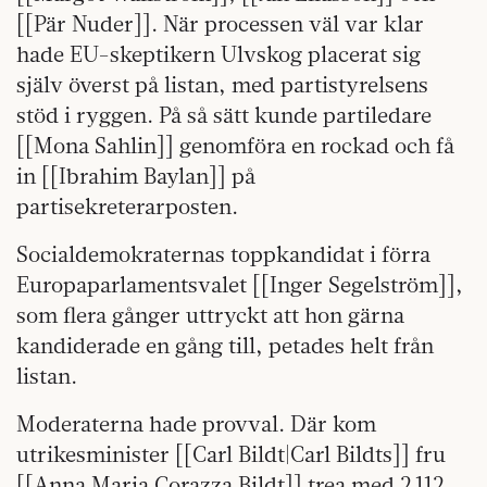
[[Pär Nuder]]. När processen väl var klar
hade EU-skeptikern Ulvskog placerat sig
själv överst på listan, med partistyrelsens
stöd i ryggen. På så sätt kunde partiledare
[[Mona Sahlin]] genomföra en rockad och få
in [[Ibrahim Baylan]] på
partisekreterarposten.
Socialdemokraternas toppkandidat i förra
Europaparlamentsvalet [[Inger Segelström]],
som flera gånger uttryckt att hon gärna
kandiderade en gång till, petades helt från
listan.
Moderaterna hade provval. Där kom
utrikesminister [[Carl Bildt|Carl Bildts]] fru
[[Anna Maria Corazza Bildt]] trea med 2 112