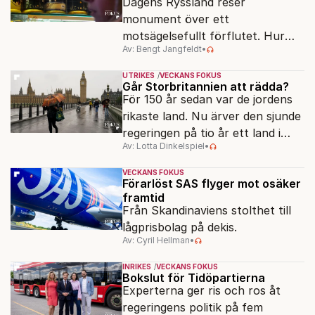
Dagens Ryssland reser
monument över ett
motsägelsefullt förflutet. Hur
Av: Bengt Jangfeldt
•
kunde två revolutioner förändra
hela samhället – utan att rubba
UTRIKES
VECKANS FOKUS
den ryska statsidén?
Går Storbritannien att rädda?
För 150 år sedan var de jordens
rikaste land. Nu ärver den sjunde
regeringen på tio år ett land i
Av: Lotta Dinkelspiel
•
politiskt och ekonomiskt kaos.
VECKANS FOKUS
Förarlöst SAS flyger mot osäker
framtid
Från Skandinaviens stolthet till
lågprisbolag på dekis.
Av: Cyril Hellman
•
INRIKES
VECKANS FOKUS
Bokslut för Tidöpartierna
Experterna ger ris och ros åt
regeringens politik på fem