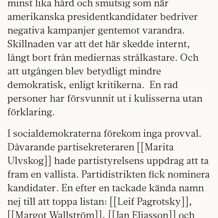
minst lika hård och smutsig som när
amerikanska presidentkandidater bedriver
negativa kampanjer gentemot varandra.
Skillnaden var att det här skedde internt,
långt bort från mediernas strålkastare. Och
att utgången blev betydligt mindre
demokratisk, enligt kritikerna. En rad
personer har försvunnit ut i kulisserna utan
förklaring.
I socialdemokraterna
förekom inga provval.
Dåvarande partisekreteraren [[Marita
Ulvskog]] hade partistyrelsens uppdrag att ta
fram en vallista. Partidistrikten fick nominera
kandidater. En efter en tackade kända namn
nej till att toppa listan: [[Leif Pagrotsky]],
[[Margot Wallström]], [[Jan Eliasson]] och