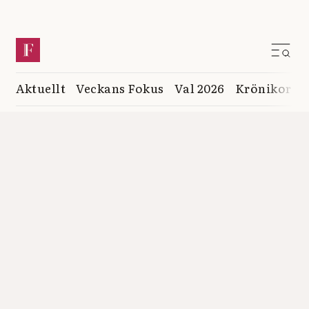
Aktuellt
Veckans Fokus
Val 2026
Krönikor
K