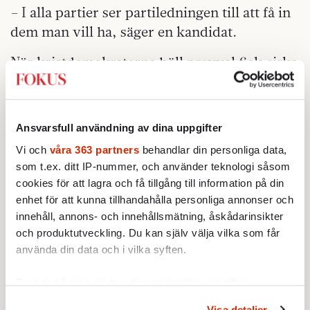
– I alla partier ser partiledningen till att få in
dem man vill ha, säger en kandidat.
När kristdemokraterna höll provval fick cirka
1 100 utsedda ombud kryssa tio namn och
ringa in den de helst ville se överst. [[Lennart
Sacrédeus]], värdekonservativ och EU-
Ansvarsfull användning av dina uppgifter
kritiker, blev det mest inringade namnet och
Vi och
våra 363 partners
behandlar din personliga data,
fjärde mest kryssad, sammanlagt tvåa i
som t.ex. ditt IP-nummer, och använder teknologi såsom
provvalet. Men efter att en
cookies för att lagra och få tillgång till information på din
nomineringskommitté behandlat frågan fanns
enhet för att kunna tillhandahålla personliga annonser och
han inte längre med på den 55 namn långa
innehåll, annons- och innehållsmätning, åskådarinsikter
och produktutveckling. Du kan själv välja vilka som får
listan.
använda din data och i vilka syften.
Partiordförande [[Göran Hägglund]]
Ta reda på mer om hur dina personliga uppgifter
kommenterade med att Sacrédeus inte var en
behandlas och ställ in dina preferenser i
detaljsektionen
.
lagspelare och svår att samarbeta med.
Visa detaljer