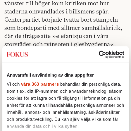
vänster till höger kom kritiken mot hur
städerna omvandlades i bilismens spår.
Centerpartiet började tvätta bort stämpeln
som bondeparti med alltmer samhällskritik,
där de ifrågasatte »elefantsjukan i våra
storstäder och tvinsoten i glesbygderna«.
»Bilen för svenskarna är som korna för
hinduerna. De är heliga, de vågar ingen
finansminister på allvar ta itu med.«
Ansvarsfull användning av dina uppgifter
Vi och
våra 363 partners
behandlar din personliga data,
Gunnar Sträng
(S) i tal vid
som t.ex. ditt IP-nummer, och använder teknologi såsom
Nationalekonomiska föreningen 1957.
cookies för att lagra och få tillgång till information på din
enhet för att kunna tillhandahålla personliga annonser och
I början handlade ifrågasättandet
mest om
innehåll, annons- och innehållsmätning, åskådarinsikter
städernas förvandling.
och produktutveckling. Du kan själv välja vilka som får
använda din data och i vilka syften.
– Folk upptäckte problem i den egna