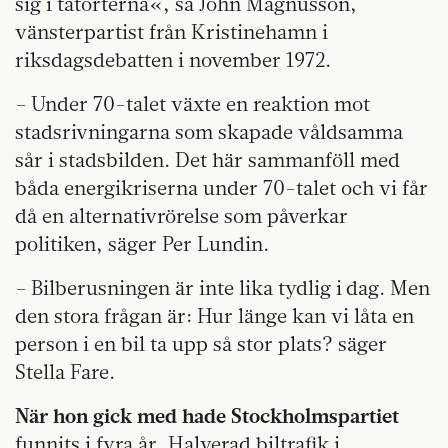
sig i tätorterna«, sa John Magnusson,
vänsterpartist från Kristinehamn i
riksdagsdebatten i november 1972.
– Under 70-talet växte en reaktion mot
stadsrivningarna som skapade våldsamma
sår i stadsbilden. Det här sammanföll med
båda energikriserna under 70-talet och vi får
då en alternativrörelse som påverkar
politiken, säger Per Lundin.
– Bilberusningen är inte lika tydlig i dag. Men
den stora frågan är: Hur länge kan vi låta en
person i en bil ta upp så stor plats? säger
Stella Fare.
När hon gick med hade Stockholmspartiet
funnits i fyra år. Halverad biltrafik i