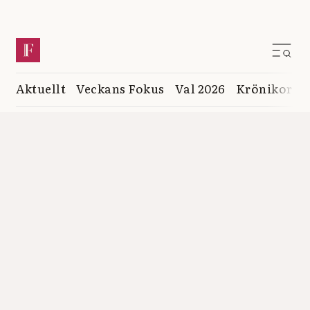
Aktuellt
Veckans Fokus
Val 2026
Krönikor
K