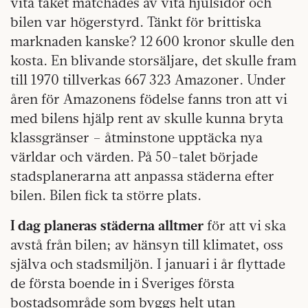
vita taket matchades av vita hjulsidor och
bilen var högerstyrd. Tänkt för brittiska
marknaden kanske? 12 600 kronor skulle den
kosta. En blivande storsäljare, det skulle fram
till 1970 tillverkas 667 323 Amazoner. Under
åren för Amazonens födelse fanns tron att vi
med bilens hjälp rent av skulle kunna bryta
klassgränser – åtminstone upptäcka nya
världar och värden. På 50-talet började
stadsplanerarna att anpassa städerna efter
bilen. Bilen fick ta större plats.
I dag planeras städerna alltmer
för att vi ska
avstå från bilen; av hänsyn till klimatet, oss
själva och stadsmiljön. I januari i år flyttade
de första boende in i Sveriges första
bostadsområde som byggs helt utan