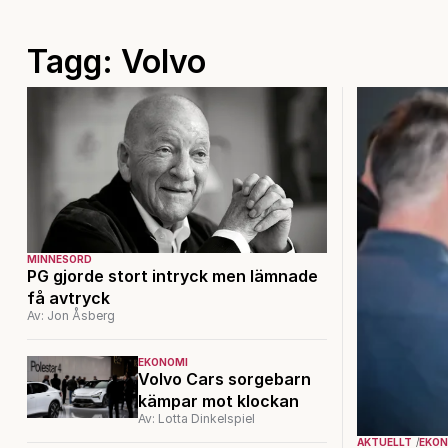
Tagg: Volvo
MINNESORD
PG gjorde stort intryck men lämnade
få avtryck
Av: Jon Åsberg
EKONOMI
Volvo Cars sorgebarn
kämpar mot klockan
Av: Lotta Dinkelspiel
AKTUELLT
EKON