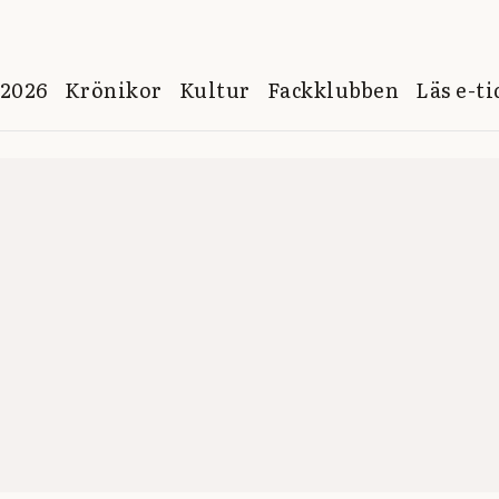
 2026
Krönikor
Kultur
Fackklubben
Läs e-t