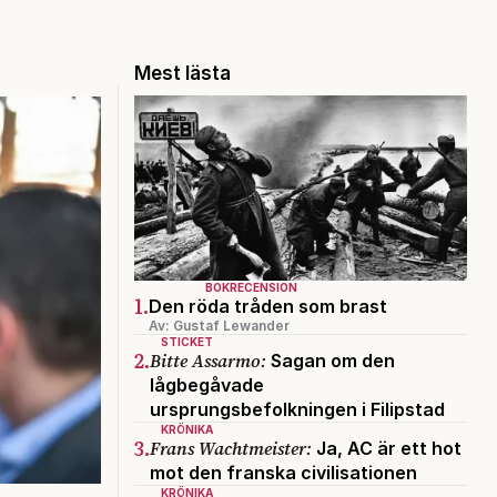
Mest lästa
BOKRECENSION
1.
Den röda tråden som brast
Av: Gustaf Lewander
STICKET
2.
Bitte Assarmo:
Sagan om den
lågbegåvade
ursprungsbefolkningen i Filipstad
KRÖNIKA
3.
Frans Wachtmeister:
Ja, AC är ett hot
mot den franska civilisationen
KRÖNIKA