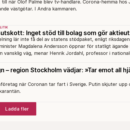
t till när Olof Palme blev tv-handlare. Corona-hemma hos
ande västgötar. I Andra kammaren.
LITIK
tskott: Inget stöd till bolag som gör aktieu
ning lär inte få del av statens stödpaket, enligt riksdagen
sminister Magdalena Andersson öppnar för statligt ägande
n vansklig väg, menar Henrik Jordahl, professor i nationa
n – region Stockholm vädjar: »Tar emot all hjä
företag när Coronan tar fart i Sverige. Putin skjuter upp
 karantän.
Ladda fler