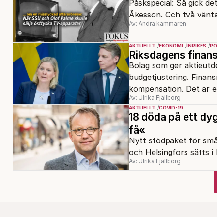
Påskspecial: Så gick de
Åkesson. Och två vänt
Av: Andra kammaren
AKTUELLT
EKONOMI
INRIKES
PO
Riksdagens finansu
Bolag som ger aktieutdel
budgetjustering. Finan
kompensation. Det är e
Av: Ulrika Fjällborg
AKTUELLT
COVID-19
18 döda på ett dyg
få«
Nytt stödpaket för små
och Helsingfors sätts i
Av: Ulrika Fjällborg