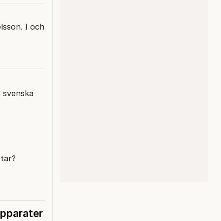
lsson. I och
n svenska
star?
apparater