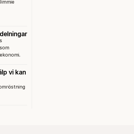
 Jimmie
tdelningar
s
 som
lekonomi.
lp vi kan
 omröstning