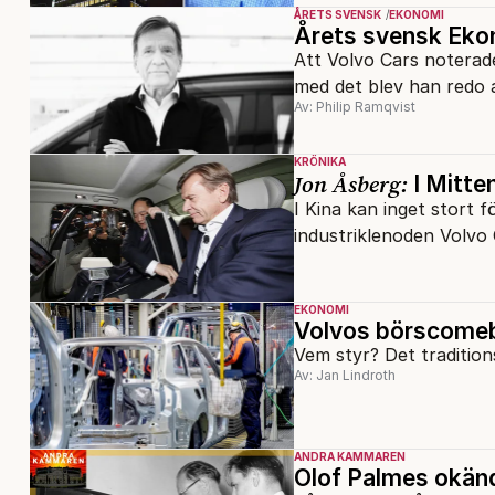
ÅRETS SVENSK
EKONOMI
Årets svensk Ekon
Att Volvo Cars noterad
med det blev han redo a
Av: Philip Ramqvist
KRÖNIKA
Jon Åsberg:
I Mitte
I Kina kan inget stort 
industriklenoden Volvo C
EKONOMI
Volvos börscomeb
Vem styr? Det tradition
Av: Jan Lindroth
ANDRA KAMMAREN
Olof Palmes okänd