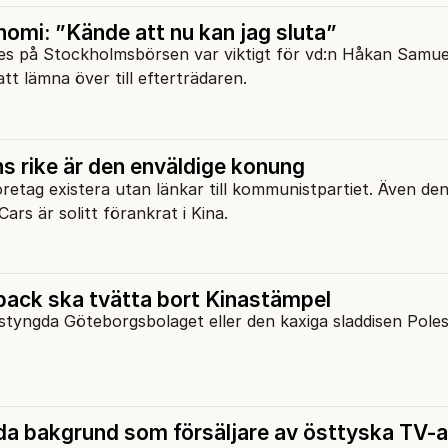
omi: ”Kände att nu kan jag sluta”
es på Stockholmsbörsen var viktigt för vd:n Håkan Samue
tt lämna över till efterträdaren.
ns rike är den enväldige konung
företag existera utan länkar till kommunistpartiet. Även de
ars är solitt förankrat i Kina.
ack ska tvätta bort Kinastämpel
styngda Göteborgsbolaget eller den kaxiga sladdisen Pole
a bakgrund som försäljare av östtyska TV-