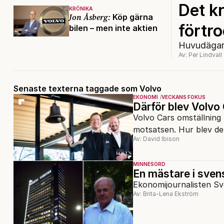
Det kr
KRÖNIKA
Jon Åsberg:
Köp gärna
förtr
bilen – men inte aktien
Huvudägare
Av: Per Lindvall
Senaste texterna taggade som Volvo
EKONOMI
VECKANS FOKUS
Därför blev Volvo 
Volvo Cars omställning t
motsatsen. Hur blev de
Av: David Ibison
MINNESORD
En mästare i sven
Ekonomijournalisten Sv
Av: Brita-Lena Ekström