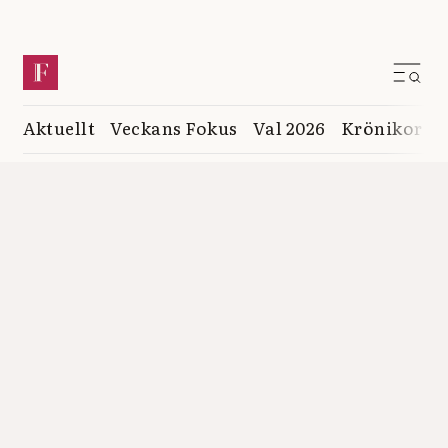
Aktuellt
Veckans Fokus
Val 2026
Krönikor
K