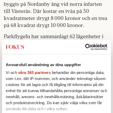
byggts på Nordanby äng vid norra infarten
till Västerås. Där kostar en tvåa på 50
kvadratmeter drygt 8 000 kronor och en trea
på 68 kvadrat drygt 10 000 kronor.
Parkflygeln har sammanlagt 62 lägenheter i
en spektakulärt S-formad byggnad och
byggherre är det kommunala bostadsbolaget
Mimer.
Ansvarsfull användning av dina uppgifter
Sveriges Radio Västmanland har hämtat
Vi och
våra 363 partners
behandlar din personliga data,
uppgifter om de boendes inkomster från 2016
som t.ex. ditt IP-nummer, och använder teknologi såsom
års deklarationer. Man visade i höstas att
cookies för att lagra och få tillgång till information på din
nästan hälften av de som bor i Parkflygeln, 44
enhet för att kunna tillhandahålla personliga annonser och
procent, har så låga inkomster att de inte har
innehåll, annons- och innehållsmätning, åskådarinsikter
råd med hyran. För att klara hyran behöver
och produktutveckling. Du kan själv välja vilka som får
använda din data och i vilka syften.
de alltså hjälp i form av bostadsbidrag eller