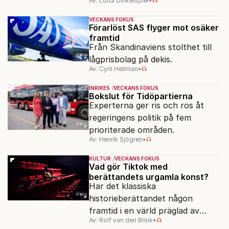
Av: Lotta Dinkelspiel
•
politiskt och ekonomiskt kaos.
VECKANS FOKUS
Förarlöst SAS flyger mot osäker
framtid
Från Skandinaviens stolthet till
lågprisbolag på dekis.
Av: Cyril Hellman
•
INRIKES
VECKANS FOKUS
Bokslut för Tidöpartierna
Experterna ger ris och ros åt
regeringens politik på fem
prioriterade områden.
Av: Henrik Sjögren
•
KULTUR
VECKANS FOKUS
Vad gör Tiktok med
berättandets urgamla konst?
Har det klassiska
historieberättandet någon
framtid i en värld präglad av
Av: Rolf van den Brink
•
underhållning, effektsökeri och