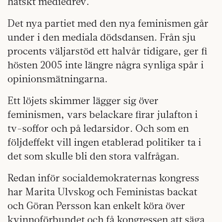
hätskt mediedrev.
Det nya partiet med den nya feminismen går
under i den mediala dödsdansen. Från sju
procents väljarstöd ett halvår tidigare, ger fi
hösten 2005 inte längre några synliga spår i
opinionsmätningarna.
Ett löjets skimmer lägger sig över
feminismen, vars belackare firar julafton i
tv-soffor och på ledarsidor. Och som en
följdeffekt vill ingen etablerad politiker ta i
det som skulle bli den stora valfrågan.
Redan inför socialdemokraternas kongress
har Marita Ulvskog och Feministas backat
och Göran Persson kan enkelt köra över
kvinnoförbundet och få kongressen att säga