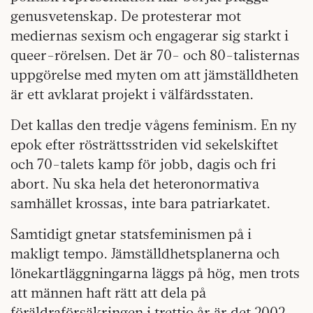
genusvetenskap. De protesterar mot
mediernas sexism och engagerar sig starkt i
queer-rörelsen. Det är 70- och 80-talisternas
uppgörelse med myten om att jämställdheten
är ett avklarat projekt i välfärdsstaten.
Det kallas den tredje vågens feminism. En ny
epok efter rösträttsstriden vid sekelskiftet
och 70-talets kamp för jobb, dagis och fri
abort. Nu ska hela det heteronormativa
samhället krossas, inte bara patriarkatet.
Samtidigt gnetar statsfeminismen på i
makligt tempo. Jämställdhetsplanerna och
lönekartläggningarna läggs på hög, men trots
att männen haft rätt att dela på
föräldraförsäkringen i trettio år är det 2002