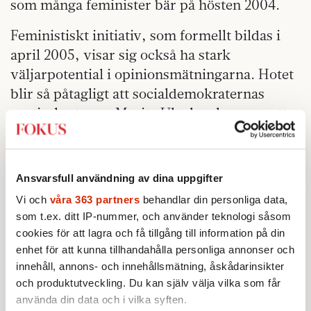
som många feminister bär på hösten 2004.
Feministiskt initiativ, som formellt bildas i
april 2005, visar sig också ha stark
väljarpotential i opinionsmätningarna. Hotet
blir så påtagligt att socialdemokraternas
partisekreterare Marita Ulvskog lanserar ett
eget feministiskt nätverk – Feministas. Parti
efter parti gör jämställdhetsutspel.
Feminismen spås bli en stor fråga i
Ansvarsfull användning av dina uppgifter
riksdagsvalet 2006.
Vi och
våra 363 partners
behandlar din personliga data,
som t.ex. ditt IP-nummer, och använder teknologi såsom
Men det dröjer inte länge förrän motgångarna
cookies för att lagra och få tillgång till information på din
kommer. Efter bara ett år har Ebba Witt
enhet för att kunna tillhandahålla personliga annonser och
Brattström fått nog.
innehåll, annons- och innehållsmätning, åskådarinsikter
och produktutveckling. Du kan själv välja vilka som får
En generationsklyfta splittrar feministpartiet.
använda din data och i vilka syften.
Witt Brattström har blivit kallad homofobisk