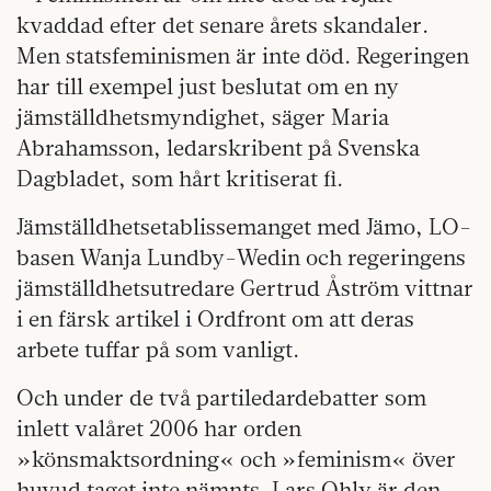
kvaddad efter det senare årets skandaler.
Men statsfeminismen är inte död. Regeringen
har till exempel just beslutat om en ny
jämställdhetsmyndighet, säger Maria
Abrahamsson, ledarskribent på Svenska
Dagbladet, som hårt kritiserat fi.
Jämställdhetsetablissemanget med Jämo, LO-
basen Wanja Lundby-Wedin och regeringens
jämställdhetsutredare Gertrud Åström vittnar
i en färsk artikel i Ordfront om att deras
arbete tuffar på som vanligt.
Och under de två partiledardebatter som
inlett valåret 2006 har orden
»könsmaktsordning« och »feminism« över
huvud taget inte nämnts. Lars Ohly är den