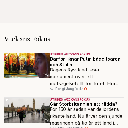
Veckans Fokus
UTRIKES
VECKANS FOKUS
Därför liknar Putin både tsaren
och Stalin
Dagens Ryssland reser
monument över ett
motsägelsefullt förflutet. Hur
Av: Bengt Jangfeldt
•
kunde två revolutioner förändra
hela samhället – utan att rubba
UTRIKES
VECKANS FOKUS
den ryska statsidén?
Går Storbritannien att rädda?
För 150 år sedan var de jordens
rikaste land. Nu ärver den sjunde
regeringen på tio år ett land i