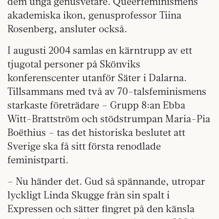
dem unga genusvetare. Queerfeminismens
akademiska ikon, genusprofessor Tiina
Rosenberg, ansluter också.
I augusti 2004 samlas en kärntrupp av ett
tjugotal personer på Skönviks
konferenscenter utanför Säter i Dalarna.
Tillsammans med två av 70-talsfeminismens
starkaste företrädare – Grupp 8:an Ebba
Witt-Brattström och stödstrumpan Maria-Pia
Boëthius – tas det historiska beslutet att
Sverige ska få sitt första renodlade
feministparti.
– Nu händer det. Gud så spännande, utropar
lyckligt Linda Skugge från sin spalt i
Expressen och sätter fingret på den känsla