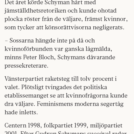
Det året körde Schyman hårt med
jämställdhetsretoriken och kunde ohotad
plocka röster från de väljare, främst kvinnor,
som tycker att könsorättvisorna negligerats.
– Sossarna hängde inte på då och
kvinnoförbunden var ganska lågmälda,
minns Peter Bloch, Schymans dåvarande
pressekreterare.
Vänsterpartiet raketsteg till tolv procent i
valet. Plötsligt tvingades det politiska
etablissemanget se att kvinnofrågorna kunde
dra väljare. Feminismens moderna segertåg
hade inletts.
Centern 1998, folkpartiet 1999, miljöpartiet
2001. Efter Gudrun Schymans succéval radar