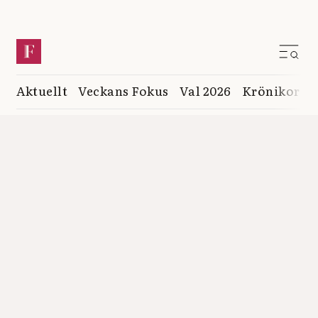
Aktuellt
Veckans Fokus
Val 2026
Krönikor
K