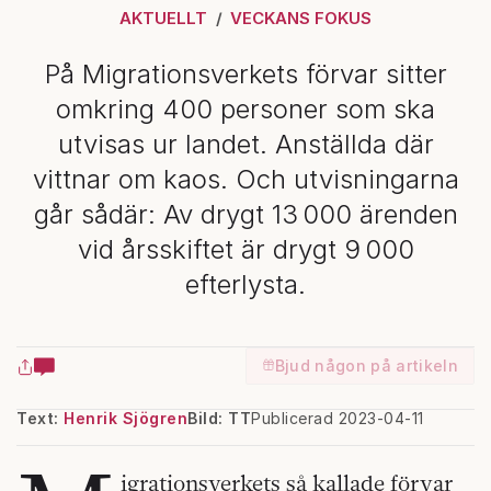
AKTUELLT
VECKANS FOKUS
På Migrationsverkets förvar sitter
omkring 400 personer som ska
utvisas ur landet. Anställda där
vittnar om kaos. Och utvisningarna
går sådär: Av drygt 13 000 ärenden
vid årsskiftet är drygt 9 000
efterlysta.
Bjud någon på artikeln
Text:
Henrik Sjögren
Bild: TT
Publicerad 2023-04-11
igrationsverkets så kallade förvar