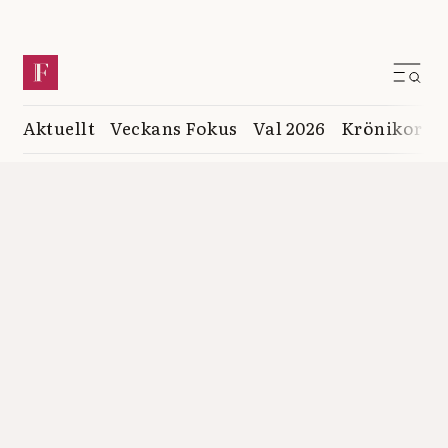
Aktuellt
Veckans Fokus
Val 2026
Krönikor
K