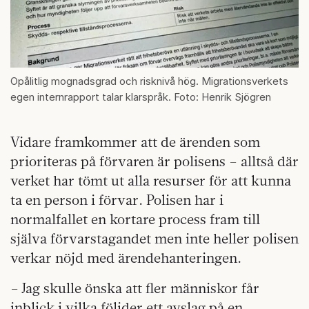
Opålitlig mognadsgrad och risknivå hög. Migrationsverkets
egen internrapport talar klarspråk. Foto: Henrik Sjögren
Vidare framkommer att de ärenden som
prioriteras på förvaren är polisens – alltså där
verket har tömt ut alla resurser för att kunna
ta en person i förvar. Polisen har i
normalfallet en kortare process fram till
själva förvarstagandet men inte heller polisen
verkar nöjd med ärendehanteringen.
– Jag skulle önska att fler människor får
inblick i vilka följder ett avslag på en