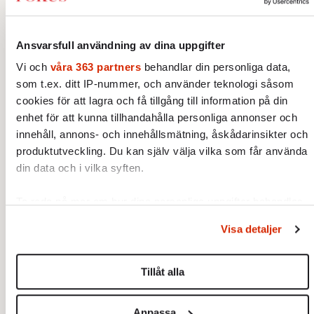
Ansvarsfull användning av dina uppgifter
”Förvarsbeslut fattas numera sällan i
Vi och
våra 363 partners
behandlar din personliga data,
Migrationsverkets återvändandearbete”,
som t.ex. ditt IP-nummer, och använder teknologi såsom
vilket får till följd att de allra flesta personer
cookies för att lagra och få tillgång till information på din
som har ett utvisningsbeslut går på fri fot.
enhet för att kunna tillhandahålla personliga annonser och
innehåll, annons- och innehållsmätning, åskådarinsikter och
”Det är inte någon idé att fatta förvarsbeslut
produktutveckling. Du kan själv välja vilka som får använda
eftersom de ändå inte verkställs”, säger en av
din data och i vilka syften.
de intervjuade i rapporten och
internrevisorerna konstaterar att: ”Förvar
Ta reda på mer om hur dina personliga uppgifter behandlas
framstår inte som ett tillgängligt verktyg för
och ställ in dina preferenser i
detaljsektionen
. Du kan
Visa detaljer
ändra eller dra tillbaka ditt samtycke när som helst från
Migrationsverkets återvändandearbete”.
cookie-förklaringen.
Tillåt alla
Vi använder enhetsidentifierare för att anpassa innehållet
”Risknivå: Hög”
och annonserna till användarna, tillhandahålla funktioner för
Anpassa