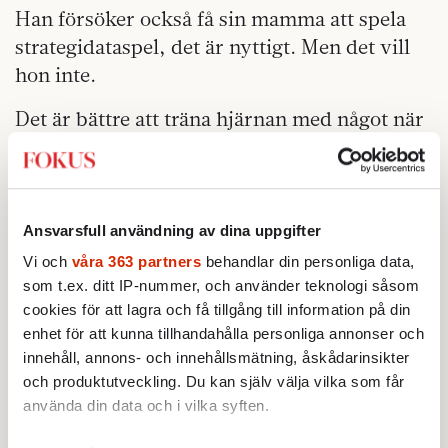
Han försöker också få sin mamma att spela
strategidataspel, det är nyttigt. Men det vill
hon inte.
Det är bättre att träna hjärnan med något när
man kommer hem, än att slötitta på tv-
programmet »Idol«. Återhämtning sker när
man sover, inte när man underutnyttjar sin
kapacitet.
Ansvarsfull användning av dina uppgifter
Vi och
våra 363 partners
behandlar din personliga data,
Men det finns också försök att skapa
som t.ex. ditt IP-nummer, och använder teknologi såsom
genvägar. Mediciner och droger kan fungera
cookies för att lagra och få tillgång till information på din
som »brain-boosters«.
enhet för att kunna tillhandahålla personliga annonser och
innehåll, annons- och innehållsmätning, åskådarinsikter
Ett exempel, som uppfattas som tämligen
och produktutveckling. Du kan själv välja vilka som får
harmlöst, är att dricka kaffe på
använda din data och i vilka syften.
eftermiddagen för att klara tankarna. I