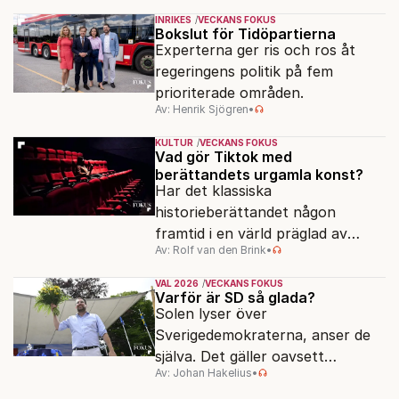
INRIKES
VECKANS FOKUS
Bokslut för Tidöpartierna
Experterna ger ris och ros åt
regeringens politik på fem
prioriterade områden.
Av: Henrik Sjögren
•
KULTUR
VECKANS FOKUS
Vad gör Tiktok med
berättandets urgamla konst?
Har det klassiska
historieberättandet någon
framtid i en värld präglad av
Av: Rolf van den Brink
•
underhållning, effektsökeri och
sekundsnabba kickar?
VAL 2026
VECKANS FOKUS
Varför är SD så glada?
Solen lyser över
Sverigedemokraterna, anser de
själva. Det gäller oavsett
Av: Johan Hakelius
•
valutgången i höst.