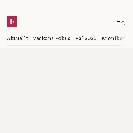
Aktuellt
Veckans Fokus
Val 2026
Krönikor
K