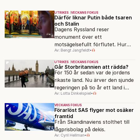
UTRIKES
VECKANS FOKUS
Därför liknar Putin både tsaren
och Stalin
Dagens Ryssland reser
monument över ett
motsägelsefullt förflutet. Hur
Av: Bengt Jangfeldt
•
kunde två revolutioner förändra
hela samhället – utan att rubba
UTRIKES
VECKANS FOKUS
den ryska statsidén?
Går Storbritannien att rädda?
För 150 år sedan var de jordens
rikaste land. Nu ärver den sjunde
regeringen på tio år ett land i
Av: Lotta Dinkelspiel
•
politiskt och ekonomiskt kaos.
VECKANS FOKUS
Förarlöst SAS flyger mot osäker
framtid
Från Skandinaviens stolthet till
lågprisbolag på dekis.
Av: Cyril Hellman
•