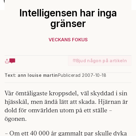
Intelligensen har inga
gränser
VECKANS FOKUS
Bjud någon på artikeln
Text: ann louise martin
Publicerad 2007-10-18
Vår ömtåligaste kroppsdel, väl skyddad i sin
hjässkål, men ändå lätt att skada. Hjärnan är
dold för omvärlden utom på ett ställe –
ögonen.
– Om ett 40 000 år gammalt par skulle dyka