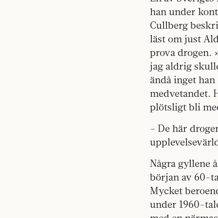
han under kont
Cullberg beskri
läst om just Al
prova drogen. 
jag aldrig skul
ändå inget han 
medvetandet. H
plötsligt bli m
– De här droger
upplevelsevärl
Några gyllene å
början av 60-ta
Mycket beroen
under 1960-tale
med en närmast