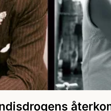
ndisdrogens återko