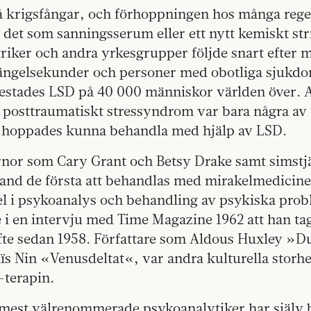
å krigsfångar, och förhoppningen hos många reger
det som sanningsserum eller ett nytt kemiskt st
triker och andra yrkesgrupper följde snart efter
fängelsekunder och personer med obotliga sjukdo
testades LSD på 40 000 människor världen över. 
h posttraumatiskt stressyndrom var bara några a
 hoppades kunna behandla med hjälp av LSD.
nor som Cary Grant och Betsy Drake samt simstj
land de första att behandlas med mirakelmedicin
del i psykoanalys och behandling av psykiska pro
 i en intervju med Time Magazine 1962 att han tag
yfte sedan 1958. Författare som Aldous Huxley »D
ïs Nin «Venusdeltat«, var andra kulturella storh
terapin.
 mest välrenommerade psykoanalytiker har själv 