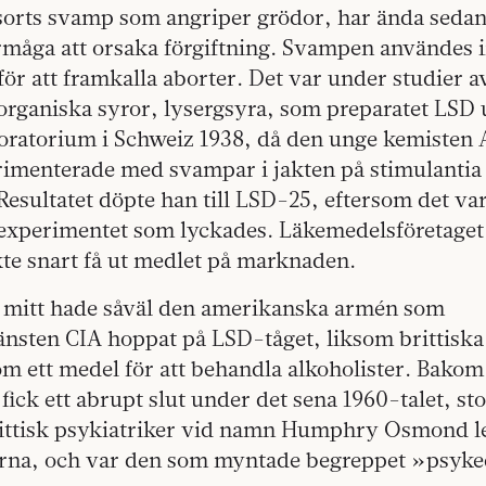
sorts svamp som angriper grödor, har ända sedan 
örmåga att orsaka förgiftning. Svampen användes
ör att framkalla aborter. Det var under studier 
organiska syror, lysergsyra, som preparatet LSD 
boratorium i Schweiz 1938, då den unge kemisten 
menterade med svampar i jakten på stimulantia f
esultatet döpte han till LSD-25, eftersom det va
 experimentet som lyckades. Läkemedelsföretage
kte snart få ut medlet på marknaden.
s mitt hade såväl den amerikanska armén som
jänsten CIA hoppat på LSD-tåget, liksom brittisk
m ett medel för att behandla alkoholister. Bakom
fick ett abrupt slut under det sena 1960-talet, s
rittisk psykiatriker vid namn Humphry Osmond l
na, och var den som myntade begreppet »psyked