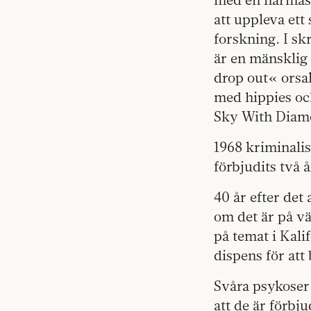
att uppleva ett
forskning. I skr
är en mänsklig 
drop out« orsa
med hippies oc
Sky With Diam
1968 kriminalis
förbjudits två å
40 år efter det
om det är på vä
på temat i Kali
dispens för at
Svåra psykoser
att de är förbj