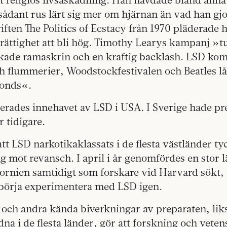
 sådant rus lärt sig mer om hjärnan än vad han gjo
iften The Politics of Ecstacy från 1970 pläderade h
rättighet att bli hög. Timothy Learys kampanj »tu
kade ramaskrin och en kraftig backlash. LSD kom
h flummerier, Woodstockfestivalen och Beatles lå
onds«.
erades innehavet av LSD i USA. I Sverige hade pr
r tidigare.
 att LSD narkotikaklassats i de flesta västländer t
g mot revansch. I april i år genomfördes en stor 
fornien samtidigt som forskare vid Harvard sökt, 
t börja experimentera med LSD igen.
 och andra kända biverkningar av preparaten, li
udna i de flesta länder, gör att forskning och vete