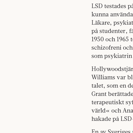
LSD testades p
kunna använda 
Läkare, psykia
på studenter, 
1950 och 1965 
schizofreni oc
som psykiatrin
Hollywoodstjär
Williams var b
talet, som en 
Grant berättade
terapeutiskt s
värld« och Ana
hakade på LSD-
En av Sveriges