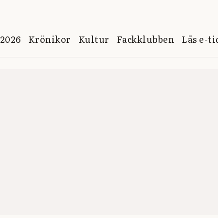
 2026
Krönikor
Kultur
Fackklubben
Läs e-t