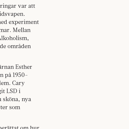
ingar var att
ridsvapen.
 med experiment
mar. Mellan
Alkoholism,
v de områden
ärnan Esther
en på 1950-
blem. Cary
it LSD i
u sköna, nya
eter som
berättat om hur