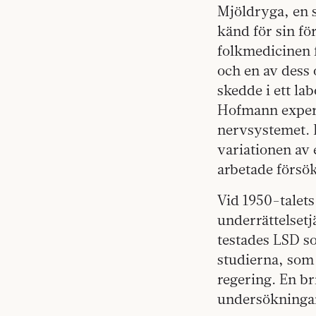
Mjöldryga, en 
känd för sin f
folkmedicinen f
och en av dess 
skedde i ett la
Hofmann experi
nervsystemet. R
variationen av
arbetade försö
Vid 1950-talet
underrättelset
testades LSD so
studierna, som 
regering. En b
undersökningar