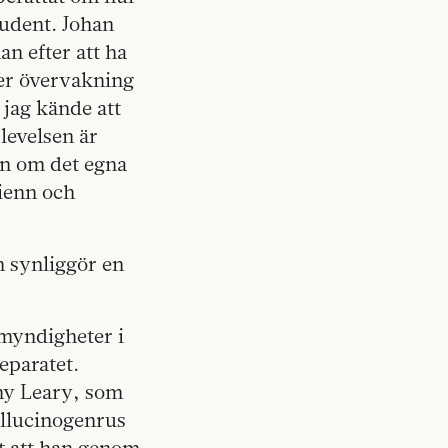
tudent. Johan
n efter att ha
der övervakning
jag kände att
levelsen är
en om det egna
ienn och
h synliggör en
 myndigheter i
eparatet.
hy Leary, som
allucinogenrus
t att han genom