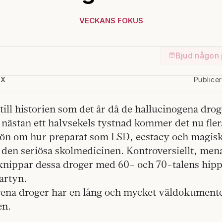
VECKANS FOKUS
Bjud någon 
IX
Publice
till historien som det år då de hallucinogena drog
 nästan ett halvsekels tystnad kommer det nu fle
rön om hur preparat som LSD, ecstacy och magis
den seriösa skolmedicinen. Kontroversiellt, me
rknippar dessa droger med 60- och 70-talens hip
artyn.
ena droger har en lång och mycket väldokumenter
en.