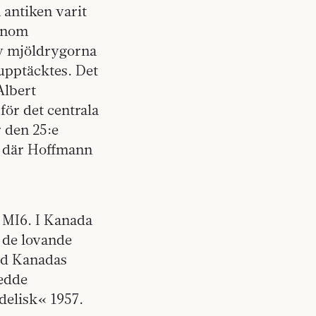
antiken varit
 inom
av mjöldrygorna
upptäcktes. Det
Albert
ör det centrala
r den 25:e
t där Hoffmann
a MI6. I Kanada
 de lovande
tod Kanadas
edde
elisk« 1957.