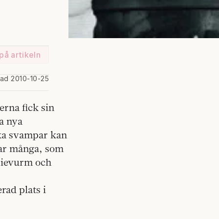
på artikeln
rad 2010-10-25
erna fick sin
ra nya
ka svampar kan
nar många, som
pievurm och
ad plats i