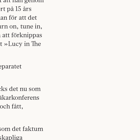
rt på 15 års
an för att det
rn on, tune in,
 att förknippas
t »Lucy in The
eparatet
ycks det nu som
läkarkonferens
och fått,
ksom det faktum
nskapliga