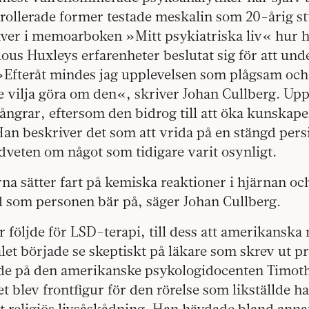
rollerade former testade meskalin som 20-årig s
ver i memoarboken »Mitt psykiatriska liv« hur ha
dous Huxleys erfarenheter beslutat sig för att un
»Efteråt mindes jag upplevelsen som plågsam och 
le vilja göra om den«, skriver Johan Cullberg. Upp
ångrar, eftersom den bidrog till att öka kunskap
an beskriver det som att vrida på en stängd pers
edveten om något som tidigare varit osynligt.
na sätter fart på kemiska reaktioner i hjärnan oc
d som personen bär på, säger Johan Cullberg.
r följde för LSD-terapi, till dess att amerikanska
let började se skeptiskt på läkare som skrev ut pr
de på den amerikanske psykologidocenten Timot
t blev frontfigur för den rörelse som likställde h
 religiös livsåskådning. Han hävdade bland anna