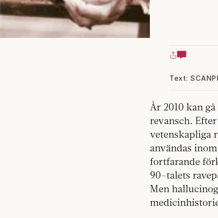
Text: SCANP
År 2010 kan gå 
revansch. Efter
vetenskapliga 
användas inom 
fortfarande fö
90-talets ravep
Men hallucinog
medicinhistori