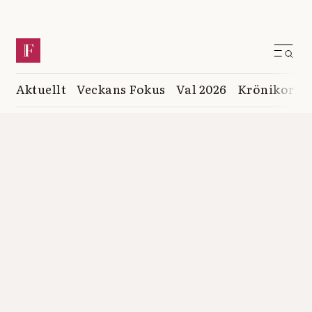
Aktuellt
Veckans Fokus
Val 2026
Krönikor
K