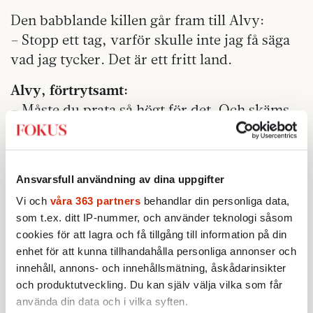
Den babblande killen går fram till Alvy:
– Stopp ett tag, varför skulle inte jag få säga
vad jag tycker. Det är ett fritt land.
Alvy, förtrytsamt:
– Måste du prata så högt för det. Och skäms
du inte att docera sådär. Och det lustiga är ju
… eh … Marshall MaLuhan … du vet inte ett
dugg om Marshall McLuhans arbete.
Ansvarsfull användning av dina uppgifter
Mannen, struntviktigt:
Vi och
våra 363 partners
behandlar din personliga data,
som t.ex. ditt IP-nummer, och använder teknologi såsom
– Jaså inte! Inte?! Jag råkar faktiskt undervisa
cookies för att lagra och få tillgång till information på din
en klass på Columbia University som heter
enhet för att kunna tillhandahålla personliga annonser och
Tv-mediet och kulturen. Så jag tror nog att
innehåll, annons- och innehållsmätning, åskådarinsikter
och produktutveckling. Du kan själv välja vilka som får
jag är ganska lämpad att uttala mig om
använda din data och i vilka syften.
Marshall McLuhan.