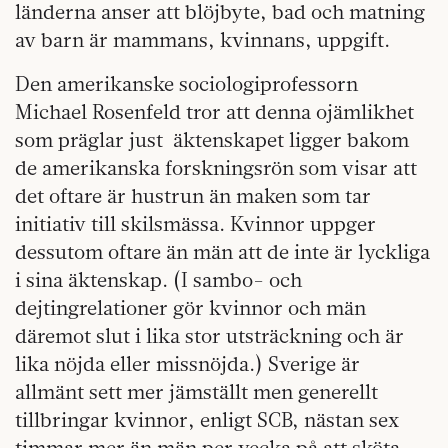
länderna anser att blöjbyte, bad och matning
av barn är mammans, kvinnans, uppgift.
Den amerikanske sociologiprofessorn
Michael Rosenfeld tror att denna ojämlikhet
som präglar just
äktenskapet ligger bakom
de amerikanska forskningsrön som visar att
det oftare är hustrun än maken som tar
initiativ till skilsmässa. Kvinnor uppger
dessutom oftare än män att de inte är lyckliga
i sina äktenskap. (I sambo- och
dejtingrelationer gör kvinnor och män
däremot slut i lika stor utsträckning och är
lika nöjda eller missnöjda.) Sverige är
allmänt sett mer jämställt men generellt
tillbringar kvinnor, enligt SCB, nästan sex
timmar mer än män per vecka på att sköta