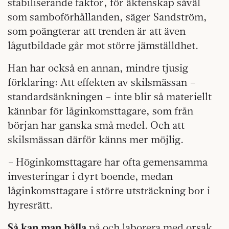
stabiliserande faktor, för äktenskap såväl
som samboförhållanden, säger Sandström,
som poängterar att trenden är att även
lågutbildade går mot större jämställdhet.
Han har också en annan, mindre tjusig
förklaring: Att effekten av skilsmässan –
standardsänkningen – inte blir så materiellt
kännbar för låginkomsttagare, som från
början har ganska små medel. Och att
skilsmässan därför känns mer möjlig.
– Höginkomsttagare har ofta gemensamma
investeringar i dyrt boende, medan
låginkomsttagare i större utsträckning bor i
hyresrätt.
Så kan man hålla
på och laborera med orsak