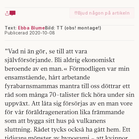
Bjud någon på artikeln
Text:
Ebba Blume
Bild: TT (obs! montage!)
Publicerad 2020-10-08
”Vad ni än gör, se till att vara
självförsörjande. Bli aldrig ekonomiskt
beroende av en man.« Förmodligen var min
ensamstående, hårt arbetande
fyrabarnsmammas mantra till oss döttrar ett
råd som många 70-talister fick höra under sin
uppväxt. Att låta sig försörjas av en man vore
för vår föräldrageneration lika främmande
som att bygga sitt hus på vulkanens
sluttning. Rådet tycks också ha gått hem. Ett
tidigare mönster av hypogami – att kvinnor