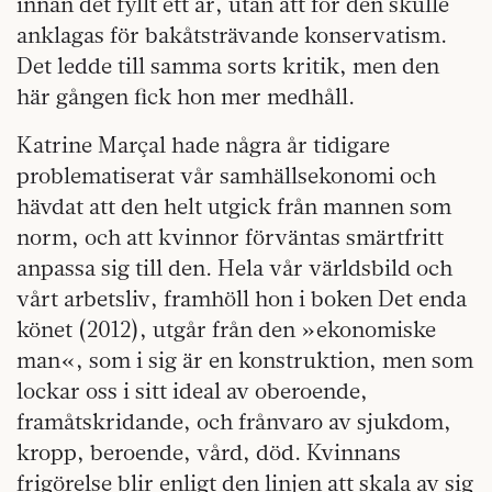
innan det fyllt ett år, utan att för den skulle
anklagas för bakåtsträvande konservatism.
Det ledde till samma sorts kritik, men den
här gången fick hon mer medhåll.
Katrine Marçal hade några år tidigare
problematiserat vår samhällsekonomi och
hävdat att den helt utgick från mannen som
norm, och att kvinnor förväntas smärtfritt
anpassa sig till den. Hela vår världsbild och
vårt arbetsliv, framhöll hon i boken Det enda
könet (2012), utgår från den »ekonomiske
man«, som i sig är en konstruktion, men som
lockar oss i sitt ideal av oberoende,
framåtskridande, och frånvaro av sjukdom,
kropp, beroende, vård, död. Kvinnans
frigörelse blir enligt den linjen att skala av sig