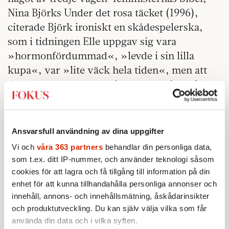
Nina Björks Under det rosa täcket (1996),
citerade Björk ironiskt en skådespelerska,
som i tidningen Elle uppgav sig vara
»hormonfördummad«, »levde i sin lilla
kupa«, var »lite väck hela tiden«, men att
det var »naturens mening att man inte ska
grubbla för mycket, utan rikta all sin energi
mot det här lilla knytet«. Nina Björk slog
bakut mot en särartsfeminism, som ofta
Ansvarsfull användning av dina uppgifter
skuldbelade kvinnor som inte med hull och
Vi och
våra 363 partners
behandlar din personliga data,
hår ville slukas av kupan. I ett försök att riva
som t.ex. ditt IP-nummer, och använder teknologi såsom
av ett kvalmigt rosa täcke sa hon sig vilja
cookies för att lagra och få tillgång till information på din
möta världen som individ, inte kön, och
enhet för att kunna tillhandahålla personliga annonser och
innehåll, annons- och innehållsmätning, åskådarinsikter
ifrågasatte naturligheten i att skapa sig,
och produktutveckling. Du kan själv välja vilka som får
konstruera sig till det som kulturen, inte
använda din data och i vilka syften.
naturen, kodade som kvinnligt.