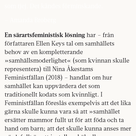
som tjej. Det kändes förminskande.
– Amanda Broberg
En särartsfeministisk lösning
har – från
författaren Ellen Keys tal om samhällets
behov av en kompletterande
»samhällsmoderlighet« (som kvinnan skulle
representera) till Nina Åkestams
Feministfällan (2018) – handlat om hur
samhället kan uppvärdera det som
traditionellt kodats som kvinnligt. I
Feministfällan föreslås exempelvis att det lika
gärna skulle kunna vara så att »samhället
ersätter mammor fullt ut för att föda och ta
hand om barn; att det skulle kunna anses mer