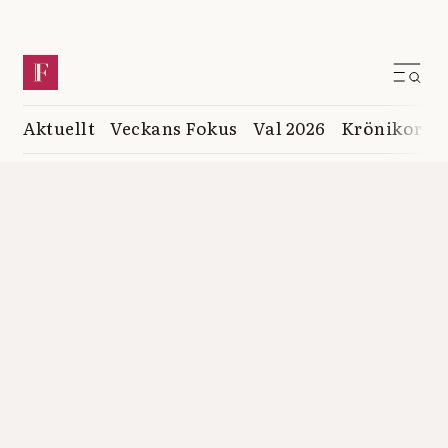
Aktuellt
Veckans Fokus
Val 2026
Krönikor
K