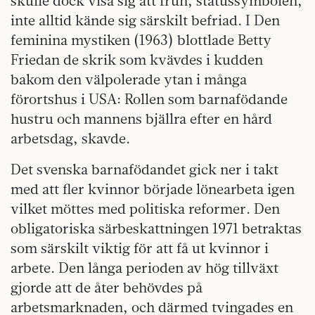
skulle dock visa sig att frun, statussymbolen,
inte alltid kände sig särskilt befriad. I Den
feminina mystiken (1963) blottlade Betty
Friedan de skrik som kvävdes i kudden
bakom den välpolerade ytan i många
förortshus i USA: Rollen som barnafödande
hustru och mannens bjällra efter en hård
arbetsdag, skavde.
Det svenska barnafödandet gick ner i takt
med att fler kvinnor började lönearbeta igen
vilket möttes med politiska reformer. Den
obligatoriska särbeskattningen 1971 betraktas
som särskilt viktig för att få ut kvinnor i
arbete. Den långa perioden av hög tillväxt
gjorde att de åter behövdes på
arbetsmarknaden, och därmed tvingades en