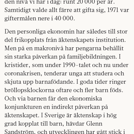
den nivå vi har i dag: runt 20 000 per år.
Samtidigt valde allt färre att gifta sig, 1971 var
giftermålen nere i 40 000.
Den personliga ekonomin har således till stor
del frikopplats från äktenskapets institution.
Men på en makronivå har pengarna behållit
sin starka påverkan på familjebildningen. I
kristider, som under 1990-talet och nu under
coronakrisen, tenderar unga att studera och
skjuta upp barnafödande. I goda tider ringer
bröllopsklockorna oftare och fler barn föds.
Och via barnen får den ekonomiska
konjunkturen en indirekt påverkan på
äktenskapet. I Sverige är äktenskap i hög
grad kopplat till barn, hävdar Glenn
Sandström, och utvecklingen har gått stick i