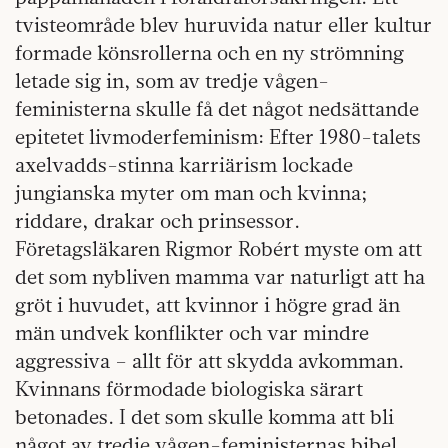
tvisteområde blev huruvida natur eller kultur
formade könsrollerna och en ny strömning
letade sig in, som av tredje vågen-
feministerna skulle få det något nedsättande
epitetet livmoderfeminism: Efter 1980-talets
axelvadds-stinna karriärism lockade
jungianska myter om man och kvinna;
riddare, drakar och prinsessor.
Företagsläkaren Rigmor Robért myste om att
det som nybliven mamma var naturligt att ha
gröt i huvudet, att kvinnor i högre grad än
män undvek konflikter och var mindre
aggressiva – allt för att skydda avkomman.
Kvinnans förmodade biologiska särart
betonades. I det som skulle komma att bli
något av tredje vågen-feministernas bibel,