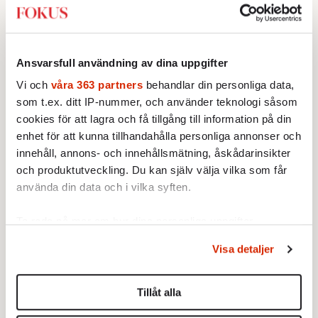
Ansvarsfull användning av dina uppgifter
Vi och
våra 363 partners
behandlar din personliga data,
Keelingkurvan är uppkallad efter David Keeling som här
som t.ex. ditt IP-nummer, och använder teknologi såsom
mäter koldioxidhalten med en manometer år 1988. Foto:
cookies för att lagra och få tillgång till information på din
Susan Green/Scripps Institution of Oceanography, UC San
enhet för att kunna tillhandahålla personliga annonser och
Diego /AP
innehåll, annons- och innehållsmätning, åskådarinsikter
och produktutveckling. Du kan själv välja vilka som får
Tittar man på data från NOAA:s mätstation
använda din data och i vilka syften.
vid
Antarktis
, så ser man det omvända,
Ta reda på mer om hur dina personliga uppgifter
eftersom vintern på södra halvklotet inträffar
behandlas och ställ in dina preferenser i
detaljsektionen
.
när det är sommar här i norr, och vice versa.
Visa detaljer
Du kan ändra eller dra tillbaka ditt samtycke när som
Men svängningarna är betydligt mindre än på
helst från cookie-förklaringen.
norra halvklotet.
Tillåt alla
Vi använder enhetsidentifierare för att anpassa innehållet