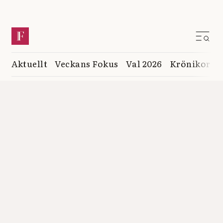
Aktuellt
Veckans Fokus
Val 2026
Krönikor
K