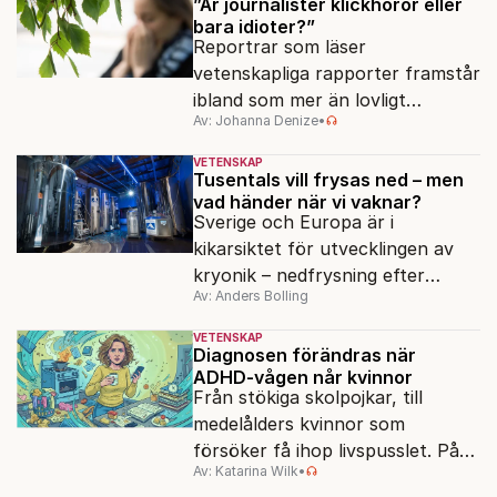
”Är journalister klickhoror eller
bara idioter?”
Reportrar som läser
vetenskapliga rapporter framstår
ibland som mer än lovligt
Av: Johanna Denize
•
korkade. Fast egentligen är det
kanske ännu värre.
VETENSKAP
Tusentals vill frysas ned – men
vad händer när vi vaknar?
Sverige och Europa är i
kikarsiktet för utvecklingen av
kryonik – nedfrysning efter
Av: Anders Bolling
döden. Frågan är om det
fungerar.
VETENSKAP
Diagnosen förändras när
ADHD-vågen når kvinnor
Från stökiga skolpojkar, till
medelålders kvinnor som
försöker få ihop livspusslet. På
Av: Katarina Wilk
•
två decennier har ADHD-