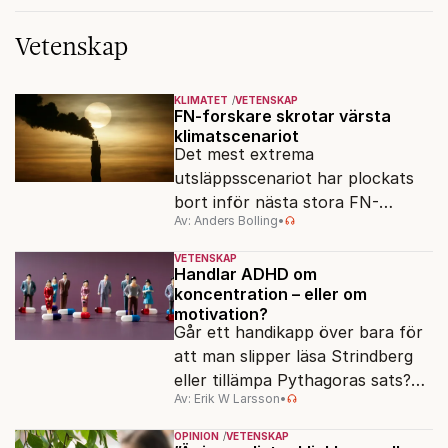
Vetenskap
KLIMATET
VETENSKAP
FN-forskare skrotar värsta
klimatscenariot
Det mest extrema
utsläppsscenariot har plockats
bort inför nästa stora FN-
Av: Anders Bolling
•
rapport. Därmed överges ett
antagande som i åratal format
VETENSKAP
både klimatforskning och
Handlar ADHD om
koncentration – eller om
larmrubriker.
motivation?
Går ett handikapp över bara för
att man slipper läsa Strindberg
eller tillämpa Pythagoras sats?
Av: Erik W Larsson
•
En ny studie väcker frågor om
vad ADHD egentligen är.
OPINION
VETENSKAP