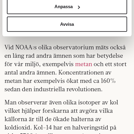
Dessa mätningar på olika ställen är viktiga
och annonserna till användarna, tillhandahålla funktioner
Anpassa
för att forskare ska kunna utveckla bättre
för sociala medier och analysera vår trafik. Vi
modeller för hur koldioxid sprids över
vidarebefordrar även sådana identifierare och annan
information från din enhet till de sociala medier och
Avvisa
jorden, samt hur utsläppen tas upp av hav
annons- och analysföretag som vi samarbetar med.
och växter.
Dessa kan i sin tur kombinera informationen med annan
information som du har tillhandahållit eller som de har
Vid NOAA:s olika observatorium mäts också
samlat in när du har använt deras tjänster.
en lång rad andra ämnen som har betydelse
Om du vill läsa mer om hur vi hanterar personuppgifter
för vår miljö, exempelvis
metan
och ett stort
kan du göra det
här
.
antal andra ämnen. Koncentrationen av
metan har exempelvis ökat med ca 160%
sedan den industriella revolutionen.
Man observerar även olika isotoper av kol
vilket hjälper forskarna att avgöra vilka
källorna är till de ökade halterna av
koldioxid. Kol-14 har en halveringstid på