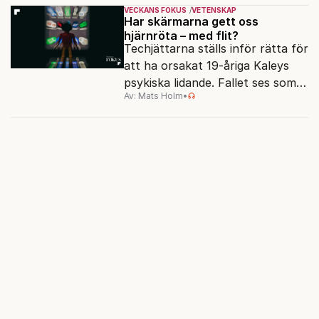
diagnosens tillämpning
VECKANS FOKUS
VETENSKAP
förändrats.
Har skärmarna gett oss
hjärnröta – med flit?
Techjättarna ställs inför rätta för
att ha orsakat 19-åriga Kaleys
psykiska lidande. Fallet ses som
Av: Mats Holm
•
ett pilotmål, och sätter fingret
på frågan som ställs allt oftare:
hur påverkar skärmarna våra
hjärnor egentligen?