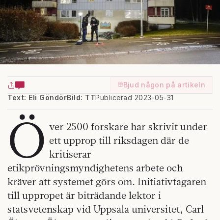
Bjud någon på artikeln
Text: Eli Göndör
Bild: TT
Publicerad 2023-05-31
Ö
ver 2500 forskare har skrivit under
ett upprop till riksdagen där de
kritiserar
etikprövningsmyndighetens arbete och
kräver att systemet görs om. Initiativtagaren
till uppropet är biträdande lektor i
statsvetenskap vid Uppsala universitet, Carl