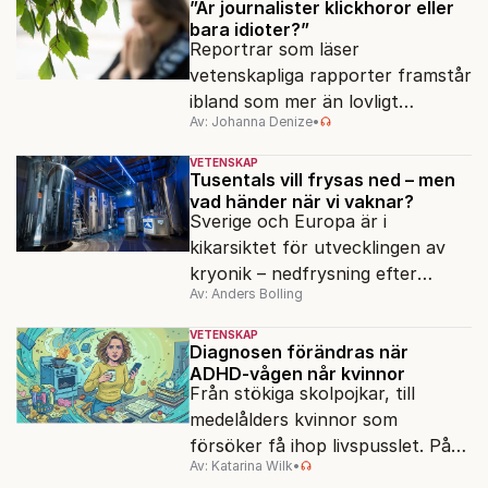
”Är journalister klickhoror eller
bara idioter?”
Reportrar som läser
vetenskapliga rapporter framstår
ibland som mer än lovligt
Av: Johanna Denize
•
korkade. Fast egentligen är det
kanske ännu värre.
VETENSKAP
Tusentals vill frysas ned – men
vad händer när vi vaknar?
Sverige och Europa är i
kikarsiktet för utvecklingen av
kryonik – nedfrysning efter
Av: Anders Bolling
döden. Frågan är om det
fungerar.
VETENSKAP
Diagnosen förändras när
ADHD-vågen når kvinnor
Från stökiga skolpojkar, till
medelålders kvinnor som
försöker få ihop livspusslet. På
Av: Katarina Wilk
•
två decennier har ADHD-