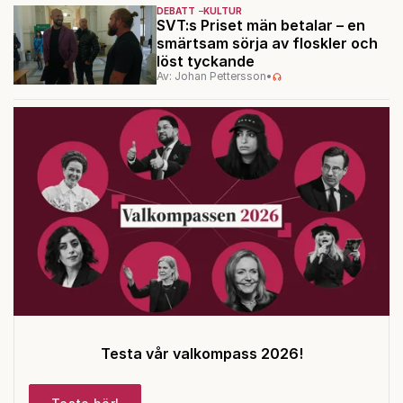
DEBATT
KULTUR
SVT:s Priset män betalar – en
smärtsam sörja av floskler och
löst tyckande
Av: Johan Pettersson
•
Testa vår valkompass 2026!