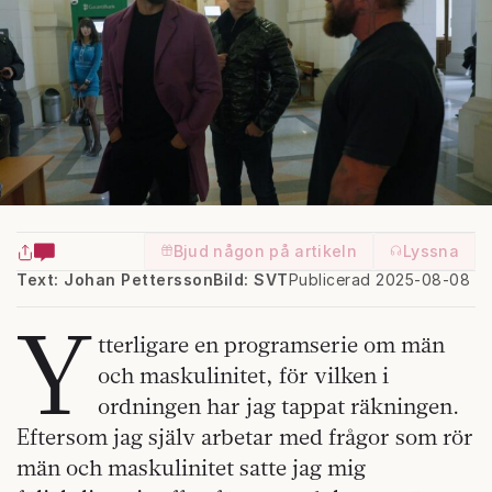
Bjud någon på artikeln
Lyssna
Text: Johan Pettersson
Bild: SVT
Publicerad 2025-08-08
Y
tterligare en programserie om män
och maskulinitet, för vilken i
ordningen har jag tappat räkningen.
Eftersom jag själv arbetar med frågor som rör
män och maskulinitet satte jag mig