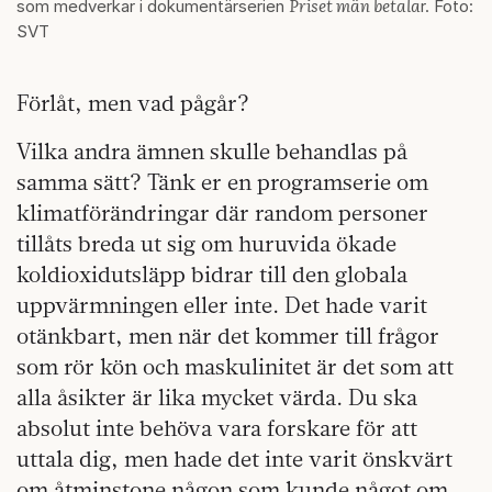
Priset män betala
som medverkar i dokumentärserien
r. Foto:
SVT
Förlåt, men vad pågår?
Vilka andra ämnen skulle behandlas på
samma sätt? Tänk er en programserie om
klimatförändringar där random personer
tillåts breda ut sig om huruvida ökade
koldioxidutsläpp bidrar till den globala
uppvärmningen eller inte. Det hade varit
otänkbart, men när det kommer till frågor
som rör kön och maskulinitet är det som att
alla åsikter är lika mycket värda. Du ska
absolut inte behöva vara forskare för att
uttala dig, men hade det inte varit önskvärt
om åtminstone någon som kunde något om