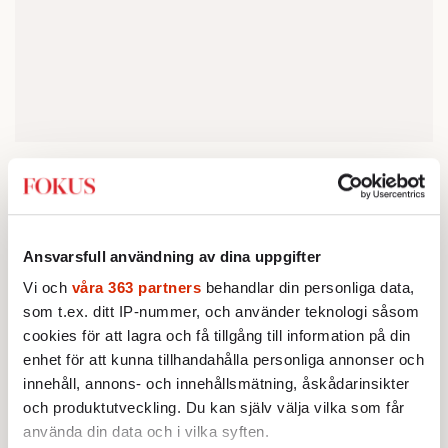
I grund och botten handlar det då om det
Välviljans
Adam Cwejman beskriver i sin bok
rasism; om hur antirasism gör människor till
Ansvarsfull användning av dina uppgifter
offer
(Timbro 2015). Välviljans rasism
Vi och
våra 363 partners
behandlar din personliga data,
kommer enligt Cwejman inte från något ont
som t.ex. ditt IP-nummer, och använder teknologi såsom
uppsåt. Snarare är den resultatet av en genuin
cookies för att lagra och få tillgång till information på din
ambition att bekämpa diskriminering och
enhet för att kunna tillhandahålla personliga annonser och
förtryck. Men samtidigt leder
innehåll, annons- och innehållsmätning, åskådarinsikter
särbehandlingen av vissa människor, på
och produktutveckling. Du kan själv välja vilka som får
grund av deras härkomst, till en annan form
använda din data och i vilka syften.