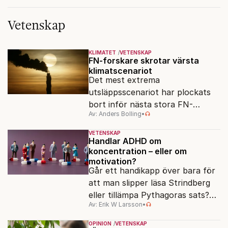
Vetenskap
KLIMATET
VETENSKAP
FN-forskare skrotar värsta
klimatscenariot
Det mest extrema
utsläppsscenariot har plockats
bort inför nästa stora FN-
Av: Anders Bolling
•
rapport. Därmed överges ett
antagande som i åratal format
VETENSKAP
både klimatforskning och
Handlar ADHD om
koncentration – eller om
larmrubriker.
motivation?
Går ett handikapp över bara för
att man slipper läsa Strindberg
eller tillämpa Pythagoras sats?
Av: Erik W Larsson
•
En ny studie väcker frågor om
vad ADHD egentligen är.
OPINION
VETENSKAP