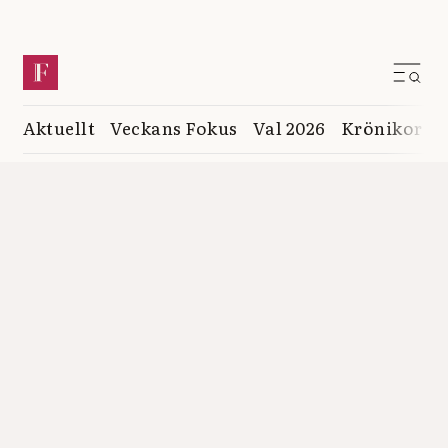
Aktuellt
Veckans Fokus
Val 2026
Krönikor
K