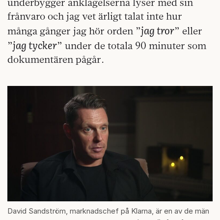
underbygger anklagelserna lyser med sin
frånvaro och jag vet ärligt talat inte hur
jag tror
många gånger jag hör orden ”
” eller
jag tycker
”
” under de totala 90 minuter som
dokumentären pågår.
David Sandström, marknadschef på Klarna, är en av de män