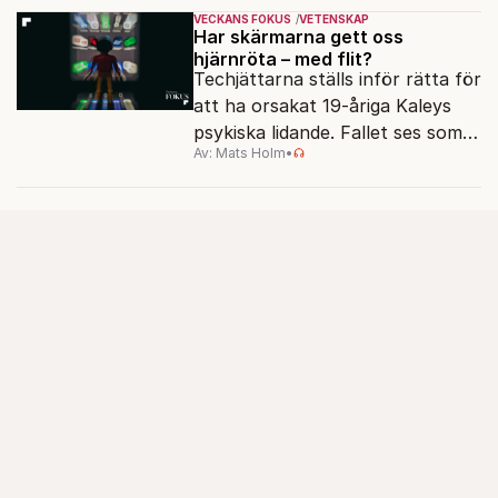
diagnosens tillämpning
VECKANS FOKUS
VETENSKAP
förändrats.
Har skärmarna gett oss
hjärnröta – med flit?
Techjättarna ställs inför rätta för
att ha orsakat 19-åriga Kaleys
psykiska lidande. Fallet ses som
Av: Mats Holm
•
ett pilotmål, och sätter fingret
på frågan som ställs allt oftare:
hur påverkar skärmarna våra
hjärnor egentligen?