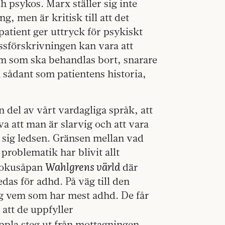
 psykos. Marx ställer sig inte
, men är kritisk till att det
 patient ger uttryck för psykiskt
ssförskrivningen kan vara att
 som ska behandlas bort, snarare
n sådant som patientens historia,
 del av vårt vardagliga språk, att
va att man är slarvig och att vara
sig ledsen. Gränsen mellan vad
problematik har blivit allt
Wahlgrens värld
v dokusåpan
där
das för adhd. På väg till den
ng vem som har mest adhd. De får
att de uppfyller
ppla steg ut från mottagningen –