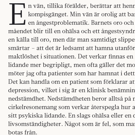
E
n vän, tillika förälder, berättar att he
kompisgänget. Min vän är orolig att ba
en ångestproblematik. Barnets oro och l
måendet blir till en ohälsa och ett ångestsyndr
en källa till oro, men där man samtidigt slippe
smärtar – att det är ledsamt att hamna utanför
maktlöshet i situationen. Det verkar finnas en
lidande mer begripligt, men ofta gäller det mo
möter jag ofta patienter som har hamnat i dett
Det kan handla om en patient som förklarar a
depression, vilket i sig är en klinisk benämning
nedstämdhet. Nedstämdheten beror alltså på n
cirkelresonemang som verkar återspegla hur allt 
sitt psykiska lidande. En slags ohälsa eller en
livsomständigheter. Något som är fel, som ma
botas från.