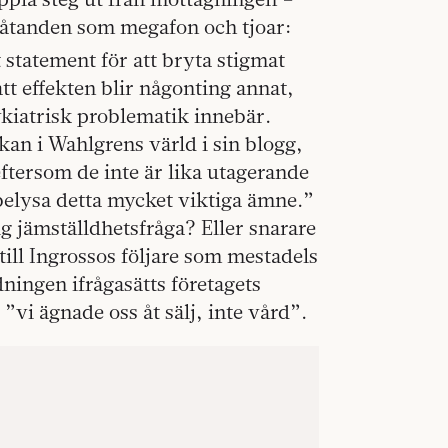
låtanden som megafon och tjoar:
t statement för att bryta stigmat
t effekten blir någonting annat,
sykiatrisk problematik innebär.
n i Wahlgrens värld i sin blogg,
ftersom de inte är lika utagerande
t belysa detta mycket viktiga ämne.”
ig jämställdhetsfråga? Eller snarare
till Ingrossos följare som mestadels
idningen ifrågasätts företagets
 ”vi ägnade oss åt sälj, inte vård”.