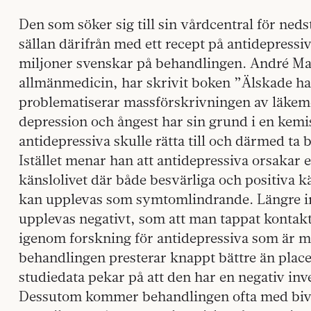
Den som söker sig till sin vårdcentral för ne
sällan därifrån med ett recept på antidepressiv
miljoner svenskar på behandlingen. André Marx
allmänmedicin, har skrivit boken ”Älskade h
problematiserar massförskrivningen av läkeme
depression och ångest har sin grund i en kemi
antidepressiva skulle rätta till och därmed ta
Istället menar han att antidepressiva orsakar 
känslolivet där både besvärliga och positiva kä
kan upplevas som symtomlindrande. Längre in
upplevas negativt, som att man tappat kontakt
igenom forskning för antidepressiva som är m
behandlingen presterar knappt bättre än placeb
studiedata pekar på att den har en negativ inv
Dessutom kommer behandlingen ofta med bive