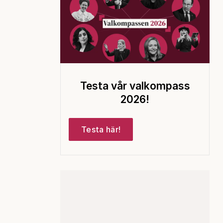
Testa vår valkompass
2026!
Testa här!