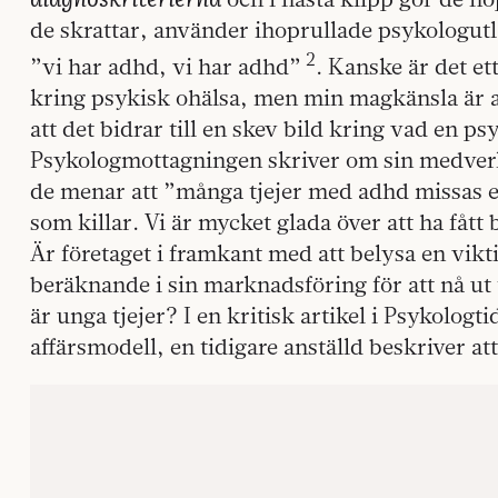
de skrattar, använder ihoprullade psykologut
2
”vi har adhd, vi har adhd”
. Kanske är det et
kring psykisk ohälsa, men min magkänsla är at
att det bidrar till en skev bild kring vad en p
Psykologmottagningen skriver om sin medverka
de menar att ”många tjejer med adhd missas e
som killar. Vi är mycket glada över att ha fåt
Är företaget i framkant med att belysa en vikt
beräknande i sin marknadsföring för att nå ut 
är unga tjejer? I en kritisk artikel i Psykologt
affärsmodell, en tidigare anställd beskriver att