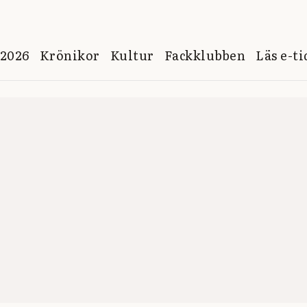
 2026
Krönikor
Kultur
Fackklubben
Läs e-t