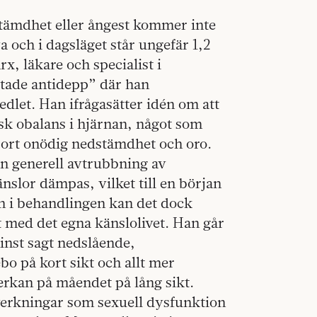
dstämdhet eller ångest kommer inte
a och i dagsläget står ungefär 1,2
, läkare och specialist i
atade antidepp” där han
dlet. Han ifrågasätter idén om att
sk obalans i hjärnan, något som
 bort onödig nedstämdhet och oro.
en generell avtrubbning av
nslor dämpas, vilket till en början
 i behandlingen kan det dock
 med det egna känslolivet. Han går
inst sagt nedslående,
o på kort sikt och allt mer
erkan på måendet på lång sikt.
rkningar som sexuell dysfunktion