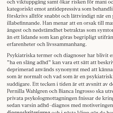
och viktuppgång samt ökar risken för mani och
kategoriskt emot antidepressiva som behandling
förskrivs alltför snabbt och lättvindigt när en
illabefinnande. Han menar att en orsak till ma
ångest och nedstämdhet betraktas som symtom
än ett lidande som kan göras begripligt utifrå
erfarenheter och livssammanhang.
Psykiatriska termer och diagnoser har blivit en
”ha en släng adhd” kan vara ett sätt att beskri
deprimerad används synonymt med att känna 
som är normalt och vad som är en psykiatrisk 
suddigare. Ett tecken i tiden är ett avsnitt a
Pernilla Wahlgren och Bianca Ingrosso ska utre
privata psykologmottagningen fnissar de kri
sedan varsin adhd-diagnos med motiveringen 
diagnoskriterierna
och i nästa klipp gör de ho