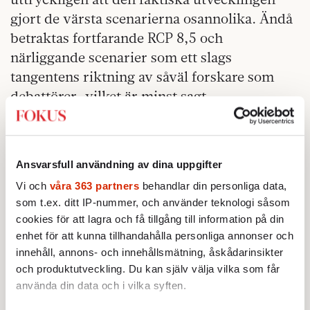
gjort de värsta scenarierna osannolika. Ändå
betraktas fortfarande RCP 8,5 och
närliggande scenarier som ett slags
tangentens riktning av såväl forskare som
debattörer, vilket är minst sagt
anmärkningsvärt med tanke på allt det ovan
nämnda.
Det finns inte längre någon seriös prognos
Ansvarsfull användning av dina uppgifter
som innebär ett hot mot vår existens. Hur
Vi och
våra 363 partners
behandlar din personliga data,
lång tid tar det för klimatkolossen att
som t.ex. ditt IP-nummer, och använder teknologi såsom
cookies för att lagra och få tillgång till information på din
upptäcka det?
enhet för att kunna tillhandahålla personliga annonser och
innehåll, annons- och innehållsmätning, åskådarinsikter
och produktutveckling. Du kan själv välja vilka som får
använda din data och i vilka syften.