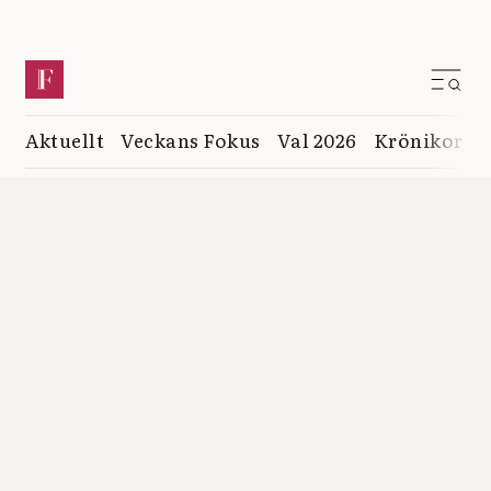
Aktuellt
Veckans Fokus
Val 2026
Krönikor
K