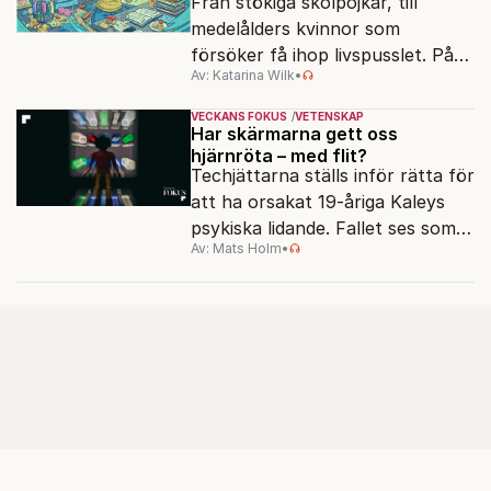
Från stökiga skolpojkar, till
medelålders kvinnor som
försöker få ihop livspusslet. På
Av: Katarina Wilk
•
två decennier har ADHD-
diagnosens tillämpning
VECKANS FOKUS
VETENSKAP
förändrats.
Har skärmarna gett oss
hjärnröta – med flit?
Techjättarna ställs inför rätta för
att ha orsakat 19-åriga Kaleys
psykiska lidande. Fallet ses som
Av: Mats Holm
•
ett pilotmål, och sätter fingret
på frågan som ställs allt oftare:
hur påverkar skärmarna våra
hjärnor egentligen?