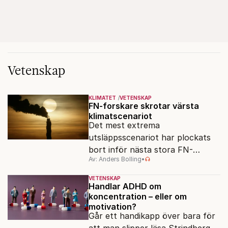
Vetenskap
KLIMATET
VETENSKAP
FN-forskare skrotar värsta
klimatscenariot
Det mest extrema
utsläppsscenariot har plockats
bort inför nästa stora FN-
Av: Anders Bolling
•
rapport. Därmed överges ett
antagande som i åratal format
VETENSKAP
både klimatforskning och
Handlar ADHD om
koncentration – eller om
larmrubriker.
motivation?
Går ett handikapp över bara för
att man slipper läsa Strindberg