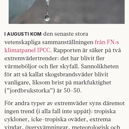
den senaste stora
I AUGUSTI KOM
vetenskapliga sammanställningen
från FN:s
klimatpanel IPCC
. Rapporten är säker på två
extremvädertrender: det har blivit fler
värmeböljor och fler skyfall. Sannolikheten
för att så kallat skogsbrandsväder blivit
vanligare, liksom brist på markfuktighet
(”jordbrukstorka”) är 50-50.
För andra typer av extremväder syns däremot
ingen trend (i alla fall inte uppåt): tropiska
cykloner, icke-tropiska oväder, extrema
vindar, översvämningar, meteorologisk och