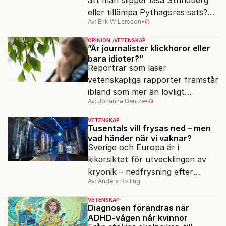
eller tillämpa Pythagoras sats?
Av: Erik W Larsson
•
En ny studie väcker frågor om
vad ADHD egentligen är.
OPINION
VETENSKAP
”Är journalister klickhoror eller
bara idioter?”
Reportrar som läser
vetenskapliga rapporter framstår
ibland som mer än lovligt
Av: Johanna Denize
•
korkade. Fast egentligen är det
kanske ännu värre.
VETENSKAP
Tusentals vill frysas ned – men
vad händer när vi vaknar?
Sverige och Europa är i
kikarsiktet för utvecklingen av
kryonik – nedfrysning efter
Av: Anders Bolling
döden. Frågan är om det
fungerar.
VETENSKAP
Diagnosen förändras när
ADHD-vågen når kvinnor