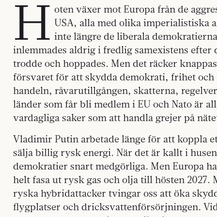
H
oten växer mot Europa från de aggres
USA, alla med olika imperialistiska
inte längre de liberala demokratiern
inlemmades aldrig i fredlig samexistens efter 
trodde och hoppades. Men det räcker knappast
försvaret för att skydda demokrati, frihet och
handeln, råvarutillgången, skatterna, regelve
länder som får bli medlem i EU och Nato är all
vardagliga saker som att handla grejer på nät
Vladimir Putin arbetade länge för att koppla 
sälja billig rysk energi. När det är kallt i husen
demokratier snart medgörliga. Men Europa har
helt fasa ut rysk gas och olja till hösten 2027
ryska hybridattacker tvingar oss att öka skydde
flygplatser och dricksvattenförsörjningen. Vi