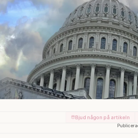
Bjud någon på artikeln
Publicer