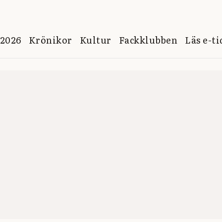
 2026
Krönikor
Kultur
Fackklubben
Läs e-t