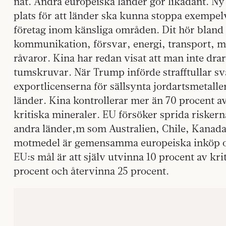
nät. Andra europeiska länder gör likadant. N
plats för att länder ska kunna stoppa exempe
företag inom känsliga områden. Dit hör bland
kommunikation, försvar, energi, transport, me
råvaror. Kina har redan visat att man inte drar 
tumskruvar. När Trump införde strafftullar sv
exportlicenserna för sällsynta jordartsmetalle
länder. Kina kontrollerar mer än 70 procent av
kritiska mineraler. EU försöker sprida risker
andra länder,m som Australien, Chile, Kanada
motmedel är gemensamma europeiska inköp och
EU:s mål är att själv utvinna 10 procent av kr
procent och återvinna 25 procent.