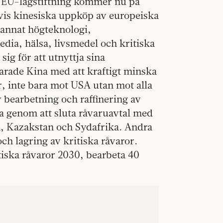
y EU-lagstiftning kommer nu på
lvis kinesiska uppköp av europeiska
 annat högteknologi,
dia, hälsa, livsmedel och kritiska
sig för att utnyttja sina
arade Kina med att kraftigt minska
r, inte bara mot USA utan mot alla
 bearbetning och raffinering av
na genom att sluta råvaruavtal med
, Kazakstan och Sydafrika. Andra
 lagring av kritiska råvaror.
itiska råvaror 2030, bearbeta 40