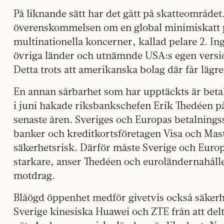
På liknande sätt har det gått på skatteområd
överenskommelsen om en global minimiskatt på
multinationella koncerner, kallad pelare 2. I
övriga länder och utnämnde USA:s egen version, 
Detta trots att amerikanska bolag där får lägre
En annan sårbarhet som har upptäckts är beta
i juni hakade riksbankschefen Erik Thedéen p
senaste åren. Sveriges och Europas betalnin
banker och kreditkortsföretagen Visa och Mast
säkerhetsrisk. Därför måste Sverige och Europ
starkare, anser Thedéen och euroländernahåller
motdrag.
Blåögd öppenhet medför givetvis också säkerh
Sverige kinesiska Huawei och ZTE från att de