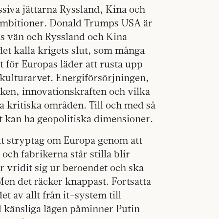
siva jättarna Ryssland, Kina och
 ambitioner. Donald Trumps USA är
as vän och Ryssland och Kina
det kalla krigets slut, som många
 för Europas läder att rusta upp
 kulturarvet. Energiförsörjningen,
rken, innovationskraften och vilka
a kritiska områden. Till och med så
et kan ha geopolitiska dimensioner.
ett stryptag om Europa genom att
 och fabrikerna står stilla blir
 vridit sig ur beroendet och ska
. Men det räcker knappast. Fortsatta
t av allt från it-system till
d känsliga lägen påminner Putin