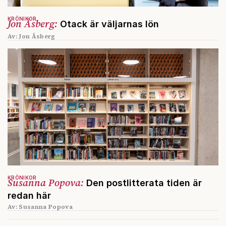
KRÖNIKOR
Jon Åsberg:
Otack är väljarnas lön
Av: Jon Åsberg
KRÖNIKOR
Susanna Popova:
Den postlitterata tiden är
redan här
Av: Susanna Popova