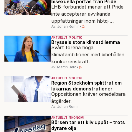
bisexuella portas från Pride
LHB-förbundet menar att Pride
inte accepterar avvikande
uppfattningar inom hbtq-
Av: Johan Romin
•
rörelsen. "Vi har inga problem
med transpersoner", säger
AKTUELLT
POLITIK
ordföranden Linn Saarinen.
Bryssels stora klimatdilemma
Svårt förena höga
klimatambitioner med bibehållen
konkurrenskraft.
Av: Martin Berg
•
AKTUELLT
POLITIK
Region Stockholm splittrat om
läkarnas demonstrationer
Oppositionen kräver omedelbara
åtgärder.
Av: Johan Romin
AKTUELLT
EKONOMI
Börsen tar ett kliv uppåt – trots
dyrare olja