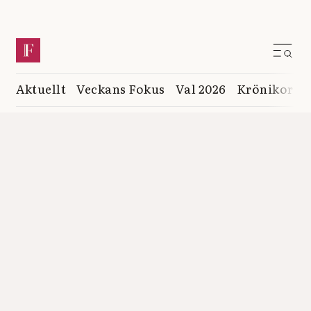
Aktuellt
Veckans Fokus
Val 2026
Krönikor
K