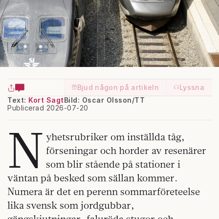
Bjud någon på artikeln
Lyssna
Text:
Kort Sagt
Bild: Oscar Olsson/TT
Publicerad 2026-07-20
N
yhetsrubriker om inställda tåg,
förseningar och horder av resenärer
som blir stående på stationer i
väntan på besked som sällan kommer.
Numera är det en perenn sommarföreteelse
lika svensk som jordgubbar,
gängskjutningar, faluröda stugor och