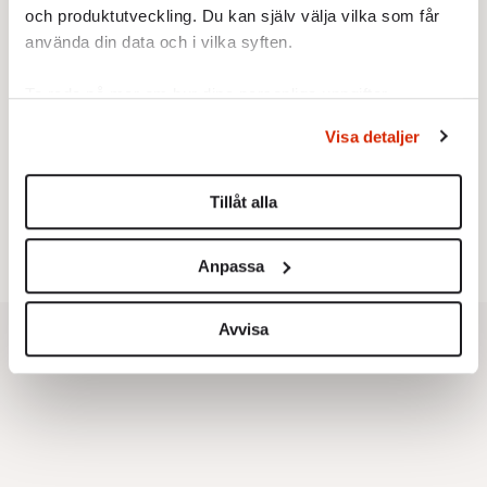
och produktutveckling. Du kan själv välja vilka som får
använda din data och i vilka syften.
Ta reda på mer om hur dina personliga uppgifter
Testa vår valkompass 2026!
behandlas och ställ in dina preferenser i
detaljsektionen
.
Visa detaljer
Du kan ändra eller dra tillbaka ditt samtycke när som
Testa här!
helst från cookie-förklaringen.
Tillåt alla
Vi använder enhetsidentifierare för att anpassa innehållet
och annonserna till användarna, tillhandahålla funktioner
Anpassa
för sociala medier och analysera vår trafik. Vi
vidarebefordrar även sådana identifierare och annan
information från din enhet till de sociala medier och
Avvisa
annons- och analysföretag som vi samarbetar med.
Dessa kan i sin tur kombinera informationen med annan
information som du har tillhandahållit eller som de har
samlat in när du har använt deras tjänster.
Om du vill läsa mer om hur vi hanterar personuppgifter
kan du göra det
här
.