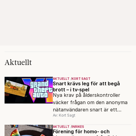
Aktuellt
AKTUELLT
KORT SAGT
Snart krävs leg för att begå
brott – i tv-spel
Nya krav på ålderskontroller
väcker frågan om den anonyma
nätanvändaren snart är ett
Av: Kort Sagt
minne blott.
AKTUELLT
INRIKES
Förening för homo- och