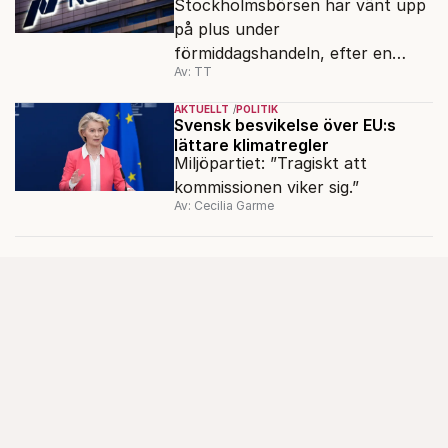
Stockholmsbörsen har vänt upp
på plus under
förmiddagshandeln, efter en
Av: TT
inledning nedåt – trots ett högre
oljepris och AI-oro.
AKTUELLT
POLITIK
Svensk besvikelse över EU:s
lättare klimatregler
Miljöpartiet: ”Tragiskt att
kommissionen viker sig.”
Av: Cecilia Garme