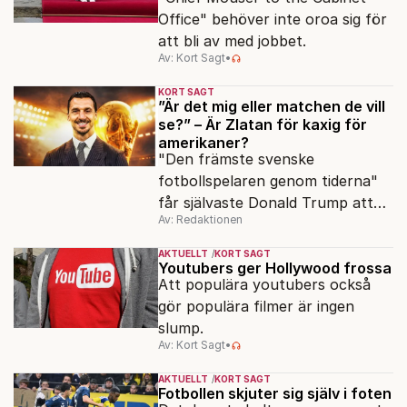
Office" behöver inte oroa sig för
att bli av med jobbet.
Av: Kort Sagt
•
KORT SAGT
”Är det mig eller matchen de vill
se?” – Är Zlatan för kaxig för
amerikaner?
"Den främste svenske
fotbollspelaren genom tiderna"
får självaste Donald Trump att
Av: Redaktionen
rodna.
AKTUELLT
KORT SAGT
Youtubers ger Hollywood frossa
Att populära youtubers också
gör populära filmer är ingen
slump.
Av: Kort Sagt
•
AKTUELLT
KORT SAGT
Fotbollen skjuter sig själv i foten