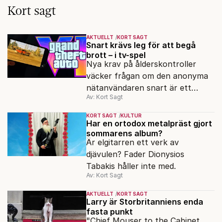
Kort sagt
AKTUELLT
KORT SAGT
Snart krävs leg för att begå
brott – i tv-spel
Nya krav på ålderskontroller
väcker frågan om den anonyma
nätanvändaren snart är ett
Av: Kort Sagt
minne blott.
KORT SAGT
KULTUR
Har en ortodox metalpräst gjort
sommarens album?
Är elgitarren ett verk av
djävulen? Fader Dionysios
Tabakis håller inte med.
Av: Kort Sagt
AKTUELLT
KORT SAGT
Larry är Storbritanniens enda
fasta punkt
"Chief Mouser to the Cabinet