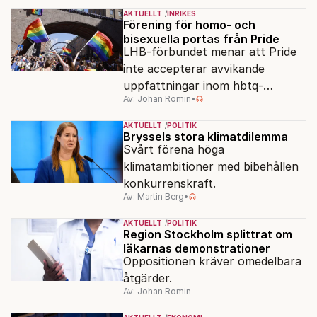
AKTUELLT
INRIKES
Förening för homo- och
bisexuella portas från Pride
LHB-förbundet menar att Pride
inte accepterar avvikande
uppfattningar inom hbtq-
Av: Johan Romin
•
rörelsen. "Vi har inga problem
med transpersoner", säger
AKTUELLT
POLITIK
ordföranden Linn Saarinen.
Bryssels stora klimatdilemma
Svårt förena höga
klimatambitioner med bibehållen
konkurrenskraft.
Av: Martin Berg
•
AKTUELLT
POLITIK
Region Stockholm splittrat om
läkarnas demonstrationer
Oppositionen kräver omedelbara
åtgärder.
Av: Johan Romin