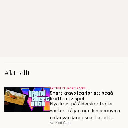
Aktuellt
AKTUELLT
KORT SAGT
Snart krävs leg för att begå
brott – i tv-spel
Nya krav på ålderskontroller
väcker frågan om den anonyma
nätanvändaren snart är ett
Av: Kort Sagt
minne blott.