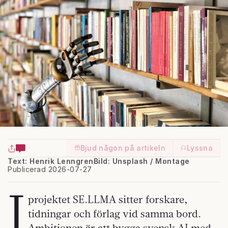
Bjud någon på artikeln
Lyssna
Text: Henrik Lenngren
Bild: Unsplash / Montage
Publicerad 2026-07-27
I
projektet SE.LLMA sitter forskare,
tidningar och förlag vid samma bord.
Ambitionen är att bygga svensk AI med