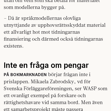
utan om vem som ska betala för materialet
som modellerna bygger på.
– Då är språkmodellernas olovliga
utnyttjande av upphovsrättsskyddat material
ett allvarligt hot mot tidningarnas
finansiering och därmed också tidningarnas
existens.
Inte en fråga om pengar
börjar frågan inte i
PÅ BOKMARKNADEN
prislappen. Mikaela Zabrodsky, vd för
Svenska Förläggareföreningen, ser WASP som
ett ovanligt exempel på forskare och
rättighetshavare vid samma bord. Men även
ett samarbetsprojekt måste passera