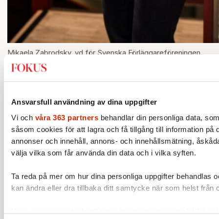
Mikaela Zabrodsky, vd för Svenska Förläggareföreningen.
Foto: Caroline-Andersson-Renaud
Principen är enklare än praktiken. En
Ansvarsfull användning av dina uppgifter
språkmodell kan behöva breda delar av
Vi och
våra 363 partners
behandlar din personliga data, som
bokutgivningen. Därför vill hon se kollektiv
såsom cookies för att lagra och få tillgång till information på 
licensiering, där rättighetshavare ger
annonser och innehåll, annons- och innehållsmätning, åskåda
exempelvis Förläggareföreningen och
välja vilka som får använda din data och i vilka syften.
Författarförbundet i uppdrag att teckna
avtalslicenser. Då kan bokbranschen delta
Ta reda på mer om hur dina personliga uppgifter behandlas och
kan ändra eller dra tillbaka ditt samtycke när som helst från 
utan att släppa kontrollen över verken.
– Det är ett mycket användarvänligt sätt att
Vi använder enhetsidentifierare för att anpassa innehållet och