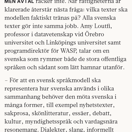
räcker inte. När rättigheterna är
MEN AVTAL
klarerade återstår nästa fråga: vilka texter ska
modellen faktiskt tränas på? Alla svenska
texter gör inte samma jobb. Amy Loutfi,
professor i datavetenskap vid Örebro
universitet och Linköpings universitet samt
programdirektör för WASP, talar om en
svenska som rymmer både de stora offentliga
språken och sådant som lätt hamnar utanför.
– För att en svensk språkmodell ska
representera hur svenska används i olika
sammanhang behöver den möta svenska i
många former, till exempel nyhetstexter,
sakprosa, skönlitteratur, essäer, debatt,
kultur, myndighetsspråk och vardagsnära
resonemang. Dialekter, slang, informellt