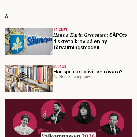
AI
STICKET
Hanna-Karin Grensman:
SÄPO:s
diskreta krav på en ny
förvaltningsmodell
KULTUR
Har språket blivit en råvara?
Av: Henrik Lenngren
•