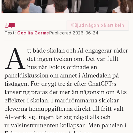
Bjud någon på artikeln
Text:
Cecilia Garme
Publicerad 2026-06-24
A
tt både skolan och AI engagerar råder
det ingen tvekan om. Det var fullt
hus när Fokus ordnade en
paneldiskussion om ämnet i Almedalen på
tisdagen. För drygt tre år efter ChatGPT:s
lansering pratas det mer än någonsin om AI:s
effekter i skolan. I mardrömmarna skickar
eleverna hemuppgifterna direkt till fritt valt
AI-verktyg, ingen lär sig något alls och
urvalsinstrumenten kollapsar. Men panelen i