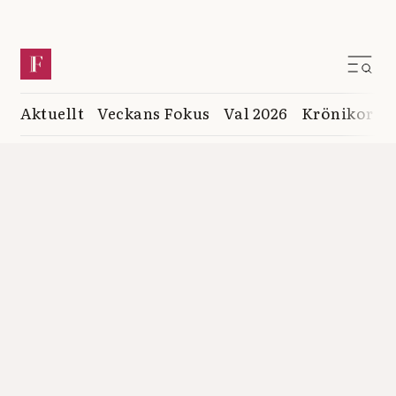
Aktuellt
Veckans Fokus
Val 2026
Krönikor
K