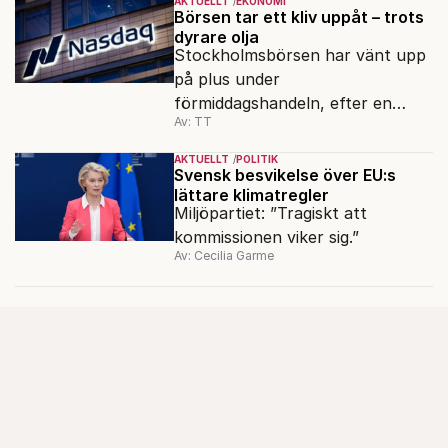
AKTUELLT
EKONOMI
Börsen tar ett kliv uppåt – trots
dyrare olja
Stockholmsbörsen har vänt upp
på plus under
förmiddagshandeln, efter en
Av: TT
inledning nedåt – trots ett högre
oljepris och AI-oro.
AKTUELLT
POLITIK
Svensk besvikelse över EU:s
lättare klimatregler
Miljöpartiet: ”Tragiskt att
kommissionen viker sig.”
Av: Cecilia Garme