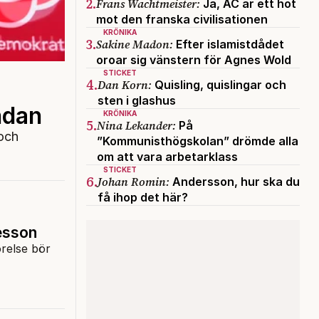
2.
Frans Wachtmeister:
Ja, AC är ett hot
mot den franska civilisationen
KRÖNIKA
3.
Sakine Madon:
Efter islamistdådet
oroar sig vänstern för Agnes Wold
STICKET
4.
Dan Korn:
Quisling, quislingar och
sten i glashus
ndan
KRÖNIKA
5.
Nina Lekander:
På
och
”Kommunisthögskolan” drömde alla
om att vara arbetarklass
STICKET
6.
Johan Romin:
Andersson, hur ska du
få ihop det här?
esson
örelse bör