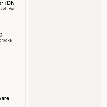
or i DN
.0
försöka
vare