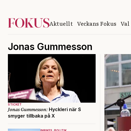
Aktuellt
Veckans Fokus
Val
Jonas Gummesson
STICKET
Jonas Gummesson:
Hyckleri när S
smyger tillbaka på X
INRIKES
POLITIK