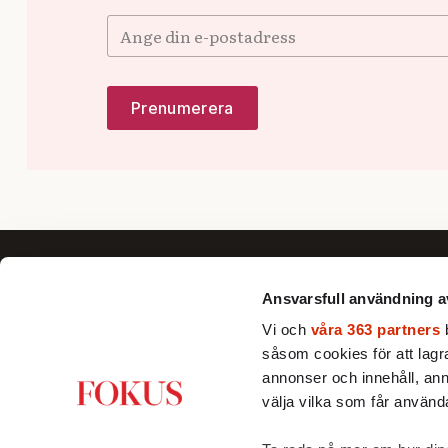
Ansvarsfull användning a
Vi och
våra 363 partners
b
såsom cookies för att lagra 
Fokus förklarar, fördjupar och ger nya
annonser och innehåll, ann
perspektiv till dig som vill se bortom
välja vilka som får använda
det dagsaktuella och förstå Sverige
och världen bättre.