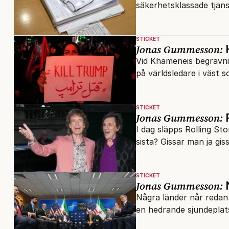
säkerhetsklassade tjäns
STICKET
Jonas Gummesson:
H
Vid Khameneis begravnin
på världsledare i väst s
STICKET
Jonas Gummesson:
R
I dag släpps Rolling St
sista? Gissar man ja gis
STICKET
Jonas Gummesson:
N
Några länder når redan
en hedrande sjundeplat