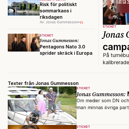
Risk för politiskt
sommarkaos i
riksdagen
Av: Jonas Gummesson
•
STICKET
Jonas
STICKET
Jonas Gummesson:
campa
Pentagons Nato 3.0
sprider skräck i Europa
På turnéb
kalibrerad
Texter från Jonas Gummesson
STICKET
Jonas Gummesson:
M
Om medier som DN och SV
man minnas övriga part
STICKET