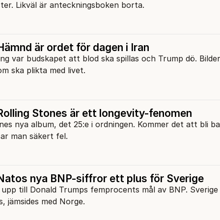
ter. Likväl är anteckningsboken borta.
ämnd är ordet för dagen i Iran
g var budskapet att blod ska spillas och Trump dö. Bilder
om ska plikta med livet.
olling Stones är ett longevity-fenomen
ones nya album, det 25:e i ordningen. Kommer det att bli ba
sar man säkert fel.
atos nya BNP-siffror ett plus för Sverige
 upp till Donald Trumps femprocents mål av BNP. Sverig
s, jämsides med Norge.