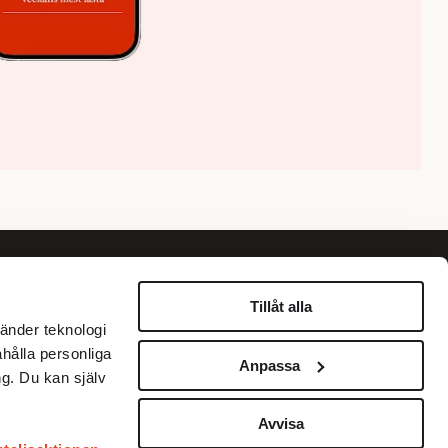
Om oss
Information
Tillåt alla
änder teknologi
Om Fokus
Personuppgiftspolicy
ahålla personliga
Anpassa
Annonsera
Betalningar med Klarna
g. Du kan själv
Köpvillkor
Kundservice
Avvisa