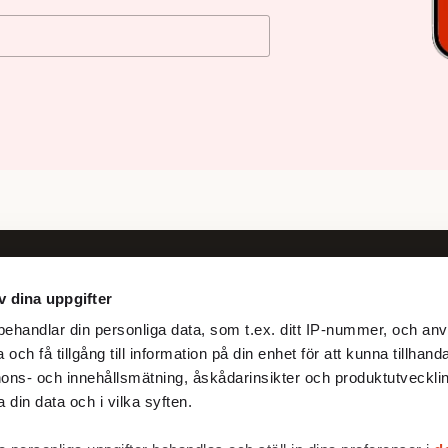
v dina uppgifter
Följ oss
ehandlar din personliga data, som t.ex. ditt IP-nummer, och anv
Facebook
och få tillgång till information på din enhet för att kunna tillhand
X
ons- och innehållsmätning, åskådarinsikter och produktutvecklin
 din data och i vilka syften.