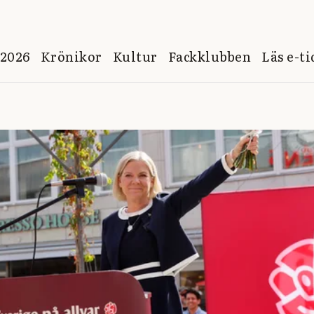
 2026
Krönikor
Kultur
Fackklubben
Läs e-t