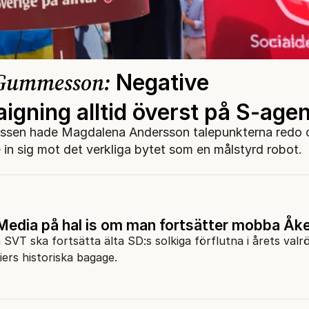
 Gummesson:
Negative
igning alltid överst på S-age
ussen hade Magdalena Andersson talepunkterna redo 
e in sig mot det verkliga bytet som en målstyrd robot.
edia på hal is om man fortsätter mobba Åk
T ska fortsätta älta SD:s solkiga förflutna i årets valr
iers historiska bagage.