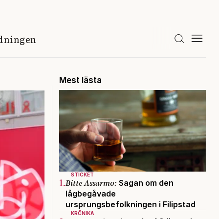
idningen
Mest lästa
STICKET
1.
Bitte Assarmo:
Sagan om den
lågbegåvade
ursprungsbefolkningen i Filipstad
KRÖNIKA