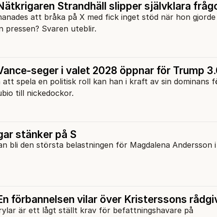
ätkrigaren Strandhäll slipper självklara fråg
en pressen? Svaren uteblir.
ance-seger i valet 2028 öppnar för Trump 3
att spela en politisk roll kan han i kraft av sin dominans 
io till nickedockor.
gar stänker på S
an bli den största belastningen för Magdalena Andersson i
n förbannelsen vilar över Kristerssons rådgi
rylar är ett lågt ställt krav för befattningshavare på