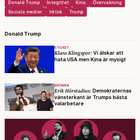
Donald Trump
Integritet
Kina
Övervakning
Sociala medier
tiktok
Trump
Donald Trump
STICKET
Klara Klingspor:
Vi älskar att
hata USA men Kina är mysigt
KRÖNIKA
Erik Hörstadius:
Demokraternas
vänsterkant är Trumps bästa
valarbetare