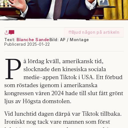
Bjud någon på artikeln
Text:
Blanche Sande
Bild: AP / Montage
Publicerad 2025-01-22
P
å lördag kväll, amerikansk tid,
slocknade den kinesiska sociala
medie-appen Tiktok i USA. Ett förbud
som röstades igenom i amerikanska
kongressen våren 2024 hade till slut fått grönt
ljus av Högsta domstolen.
Vid lunchtid dagen därpå var Tiktok tillbaka.
Ironiskt nog tack vare mannen som först