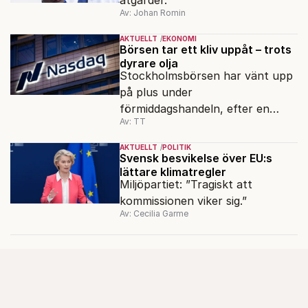
Av: Johan Romin
AKTUELLT
EKONOMI
Börsen tar ett kliv uppåt – trots
dyrare olja
Stockholmsbörsen har vänt upp
på plus under
förmiddagshandeln, efter en
Av: TT
inledning nedåt – trots ett högre
oljepris och AI-oro.
AKTUELLT
POLITIK
Svensk besvikelse över EU:s
lättare klimatregler
Miljöpartiet: ”Tragiskt att
kommissionen viker sig.”
Av: Cecilia Garme