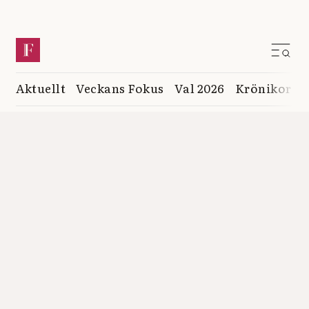
Aktuellt
Veckans Fokus
Val 2026
Krönikor
K