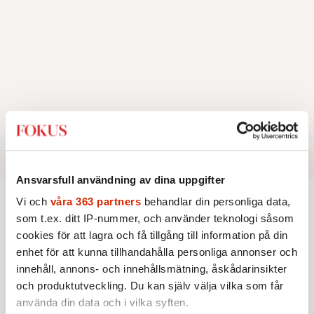
Ansvarsfull användning av dina uppgifter
Vi och
våra 363 partners
behandlar din personliga data,
Aktuellt
som t.ex. ditt IP-nummer, och använder teknologi såsom
cookies för att lagra och få tillgång till information på din
enhet för att kunna tillhandahålla personliga annonser och
AKTUELLT
KORT SAGT
Snart krävs leg för att begå
innehåll, annons- och innehållsmätning, åskådarinsikter
brott – i tv-spel
och produktutveckling. Du kan själv välja vilka som får
Nya krav på ålderskontroller
använda din data och i vilka syften.
väcker frågan om den anonyma