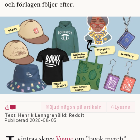
och förlagen följer efter.
Bjud någon på artikeln
Lyssna
Text: Henrik Lenngren
Bild: Reddit
Publicerad 2026-08-05
vintras skrev
Vogue
om ”book merch”