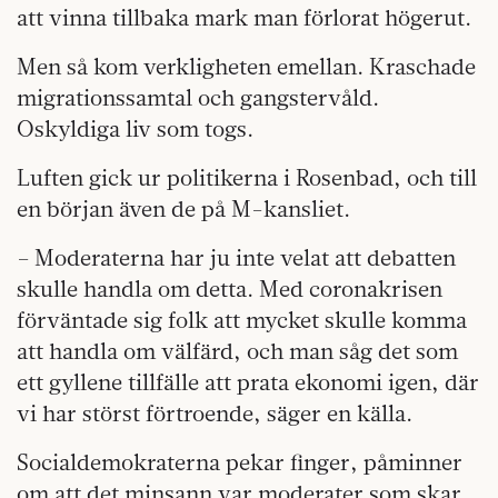
att vinna tillbaka mark man förlorat högerut.
Men så kom verkligheten emellan. Krasch­ade
migrationssamtal och gangstervåld.
Oskyldiga liv som togs.
Luften gick ur politikerna i Rosenbad, och till
en början även de på M-kansliet.
– Moderaterna har ju inte velat att debatten
skulle handla om detta. Med coronakrisen
förväntade sig folk att mycket skulle komma
att handla om välfärd, och man såg det som
ett gyllene tillfälle att prata ekonomi igen, där
vi har störst förtroende, säger en källa.
Socialdemokraterna pekar finger, påminner
om att det minsann var moderater som skar