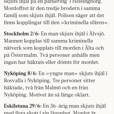
skjuts ihjäl på en parkering
i Helsingborg.
Mordoffret är den tredje brodern i samma
familj som skjuts ihjäl. Polisen säger att det
finns kopplingar till den »kriminella sfären«.
Stockholm 2/6:
En man skjuts ihjäl i Älvsjö.
Mannen kopplas till samma kriminella
nätverk som kopplats till morden i Älta och
på Östermalm. Två personer anhålls men
ingen har häktats eller dömts för mordet.
Nyköping 8/6:
En »yngre man« skjuts ihjäl i
Rosvalla i Nyköping. Tre personer sitter
häktade, två från Malmö och en från
Nyköping. Motivet än så länge oklart.
Eskilstuna 29/6:
En 36-årig man skjuts ihjäl
med flera skott i sin lägenhet. Mordet är