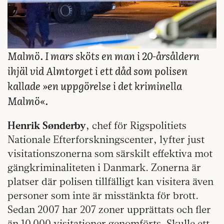
Malmö. I mars sköts en man i 20-årsåldern
ihjäl vid Almtorget i ett dåd som polisen
kallade »en uppgörelse i det kriminella
Malmö«.
Henrik Sønderby
, chef för Rigspolitiets
Nationale Efterforskningscenter, lyfter just
visitationszonerna som särskilt effektiva mot
gängkriminaliteten i Danmark. Zonerna är
platser där polisen tillfälligt kan visitera även
personer som inte är misstänkta för brott.
Sedan 2007 har 207 zoner upprättats och fler
än 10 000 visitationer genomförts. Skulle ett