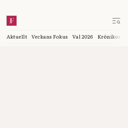
Aktuellt
Veckans Fokus
Val 2026
Krönikor
K