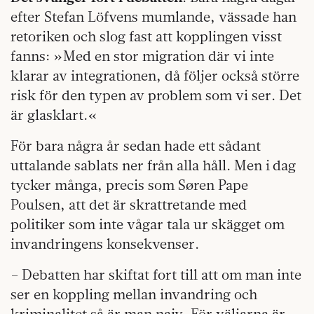
efter Stefan Löfvens mumlande, vässade han
retoriken och slog fast att kopplingen visst
fanns: »Med en stor migration där vi inte
klarar av integrationen, då följer också större
risk för den typen av problem som vi ser. Det
är glasklart.«
För bara några år sedan hade ett sådant
uttalande sablats ner från alla håll. Men i dag
tycker många, precis som Søren Pape
Poulsen, att det är skrattretande med
politiker som inte vågar tala ur skägget om
invandringens konsekvenser.
– Debatten har skiftat fort till att om man inte
ser en koppling mellan invandring och
kriminalitet så är man naiv. För väljarna är