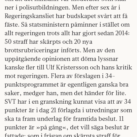
ner i polisutbildningen. Men efter sex år i
Regeringskansliet har budskapet svårt att få
fäste. Så statsministern påminner i stället om
allt regeringen trots allt har gjort sedan 2014:
50 straff har skärpts och 20 nya
brottsrubriceringar införts. Men av den
uppåtgående opinionen att döma lyssnar
kanske fler till Ulf Kristersson och hans kritik
mot regeringen. Flera av förslagen i 34-
punktsprogrammet är egentligen ganska bra
saker, medger han, men det händer för lite.
SVT har i en granskning kunnat visa att av 34
punkter är i dag 21 förlagda i utredningar som
ska ta fram underlag för framtida beslut. 11
punkter är »på gång«, det vill säga beslut är
fattade; som i frågan om skärpta straff för