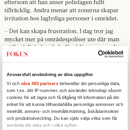
eftersom att han anser polislagen fullt
tillräcklig. Andra menar att zonerna skapar
irritation hos laglydiga personer i området.
– Det kan skapa frustration. I dag tror jag
mycket mer på områdespoliser ute där man
träffar folk helt enkelt. Det blir mer naturligt,
man bygger relation, och jag tror att polisen
får precis lika mycket information på det
sättet, om inte mer, säger Per-Olof Hallin,
Ansvarsfull användning av dina uppgifter
seniorprofessor i kulturgeografi vid Malmö
Vi och
våra 363 partners
behandlar din personliga data,
universitet, som forskar på Sveriges utsatta
som t.ex. ditt IP-nummer, och använder teknologi såsom
områden.
cookies för att lagra och få tillgång till information på din
enhet för att kunna tillhandahålla personliga annonser och
Søren Pape Poulsen lyfter de dubbla straffen
innehåll, annons- och innehållsmätning, åskådarinsikter
för gängmedlemmar som en av de mest
och produktutveckling. Du kan själv välja vilka som får
effektiva åtgärderna mot buset. Men möts av
använda din data och i vilka syften.