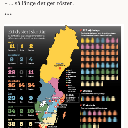
– … så länge det ger röster.
***