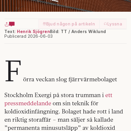
Bjud någon på artikeln
Lyssna
Text:
Henrik Sjögren
Bild: TT / Anders Wiklund
Publicerad 2026-06-03
F
örra veckan slog fjärrvärmebolaget
Stockholm Exergi på stora trumman i
ett
pressmeddelande
om sin teknik för
koldioxidinfångning. Bolaget hade rott i land
en riktig storaffär – man säljer så kallade
”permanenta minusutsläpp” av koldioxid