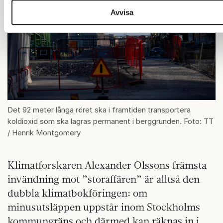
sociala medier och annons- och analysföretag som vi
Avvisa
samarbetar med. Dessa kan i sin tur kombinera information
med annan information som du har tillhandahållit eller som d
har samlat in när du har använt deras tjänster.
Om du vill läsa mer om hur vi hanterar personuppgifter kan 
göra det
här
.
Det 92 meter långa röret ska i framtiden transportera
koldioxid som ska lagras permanent i berggrunden. Foto: TT
/ Henrik Montgomery
Klimatforskaren Alexander Olssons främsta
invändning mot ”storaffären” är alltså den
dubbla klimatbokföringen: om
minusutsläppen uppstår inom Stockholms
kommungräns och därmed kan räknas in i