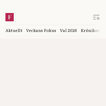
Aktuellt
Veckans Fokus
Val 2026
Krönikor
K