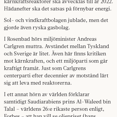
kärnkraftsreaktorer ska avvecklas till år 2022.
Hädanefter ska det satsas på förnybar energi.
Sol- och vindkraftbolagen jublade, men det
gjorde även ryska gasbolag.
I Rosenbad hörs miljöminister Andreas
Carlgren muttra. Avståndet mellan Tyskland
och Sverige är litet. Även här finns kritiken
mot kärnkraften, och ett miljöparti som går
kraftigt framåt. Just som Carlgrens
centerparti efter decennier av motstånd lärt
sig att leva med reaktorerna.
I ett annat hörn av världen förklarar
samtidigt Saudiarabiens prins Al-Waleed bin
Talal – världens 26:e rikaste person enligt,
Forbes – att han vill se oljepriset (hans