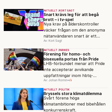
AKTUELLT
KORT SAGT
Snart krävs leg för att begå
brott – i tv-spel
Nya krav på ålderskontroller
väcker frågan om den anonyma
nätanvändaren snart är ett
Av: Kort Sagt
minne blott.
AKTUELLT
INRIKES
Förening för homo- och
bisexuella portas från Pride
LHB-förbundet menar att Pride
inte accepterar avvikande
uppfattningar inom hbtq-
Av: Johan Romin
•
rörelsen. "Vi har inga problem
med transpersoner", säger
AKTUELLT
POLITIK
ordföranden Linn Saarinen.
Bryssels stora klimatdilemma
Svårt förena höga
klimatambitioner med bibehållen
konkurrenskraft.