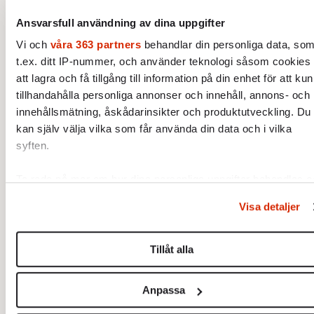
Tekniken kallas bio-CCS. När koldioxiden tas
Ansvarsfull användning av dina uppgifter
ur kretsloppet och lagras permanent uppstår
Vi och
våra 363 partners
behandlar din personliga data, so
t.ex. ditt IP-nummer, och använder teknologi såsom cookies 
det som kallas ”permanenta minusutsläpp”
att lagra och få tillgång till information på din enhet för att ku
och dessa kan sedan säljas på marknaden för
tillhandahålla personliga annonser och innehåll, annons- och
utsläppsrätter. Men redan när Fokus
innehållsmätning, åskådarinsikter och produktutveckling. Du
granskade satsningen
förra året fanns flera
kan själv välja vilka som får använda din data och i vilka
frågetecken. Projektet är beroende av
syften.
miljardstöd från staten, stora framtida
Ta reda på mer om hur dina personliga uppgifter behandlas 
intäkter genom försäljning av minusutsläpp
ställ in dina preferenser i
detaljsektionen
. Du kan ändra elle
och en hel infrastrukturkedja som ännu inte
Visa detaljer
dra tillbaka ditt samtycke när som helst från cookie-
är fullt på plats.
förklaringen.
Tillåt alla
Vi använder enhetsidentifierare för att anpassa innehållet oc
annonserna till användarna, tillhandahålla funktioner för socia
Anpassa
medier och analysera vår trafik. Vi vidarebefordrar även
sådana identifierare och annan information från din enhet till 