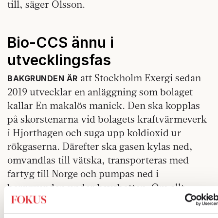
till, säger Olsson.
Bio-CCS ännu i
utvecklingsfas
att Stockholm Exergi sedan
BAKGRUNDEN ÄR
2019 utvecklar en anläggning som bolaget
kallar En makalös manick. Den ska kopplas
på skorstenarna vid bolagets kraftvärmeverk
i Hjorthagen och suga upp koldioxid ur
rökgaserna. Därefter ska gasen kylas ned,
omvandlas till vätska, transporteras med
fartyg till Norge och pumpas ned i
berggrunden under havsbotten. Om allt
fungerar ska koldioxiden sedan stanna där i
tusentals år.