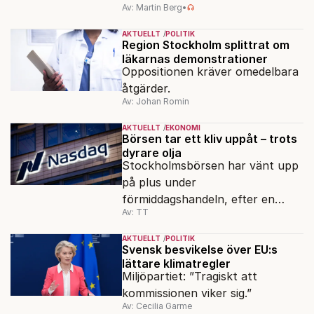
Av: Martin Berg
•
AKTUELLT
POLITIK
Region Stockholm splittrat om
läkarnas demonstrationer
Oppositionen kräver omedelbara
åtgärder.
Av: Johan Romin
AKTUELLT
EKONOMI
Börsen tar ett kliv uppåt – trots
dyrare olja
Stockholmsbörsen har vänt upp
på plus under
förmiddagshandeln, efter en
Av: TT
inledning nedåt – trots ett högre
oljepris och AI-oro.
AKTUELLT
POLITIK
Svensk besvikelse över EU:s
lättare klimatregler
Miljöpartiet: ”Tragiskt att
kommissionen viker sig.”
Av: Cecilia Garme