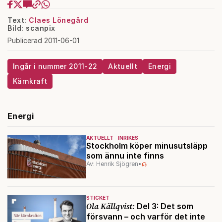
Text:
Claes Lönegård
Bild: scanpix
Publicerad 2011-06-01
Ingår i nummer 2011-22
Aktuellt
Energi
Kärnkraft
Energi
AKTUELLT
INRIKES
Stockholm köper minusutsläpp
som ännu inte finns
Av: Henrik Sjögren
•
STICKET
Ola Källqvist:
Del 3: Det som
försvann – och varför det inte