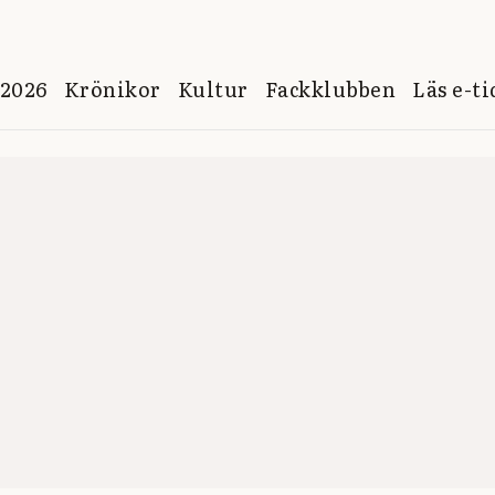
 2026
Krönikor
Kultur
Fackklubben
Läs e-t