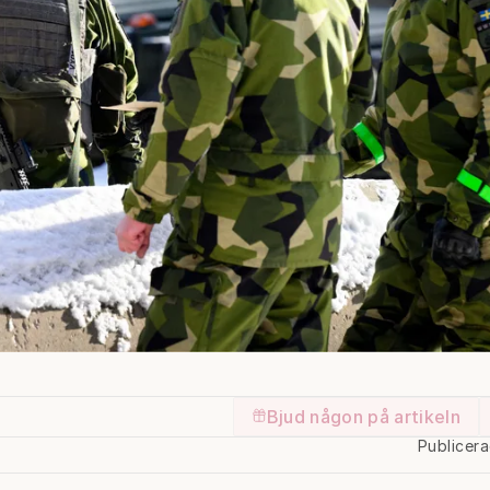
Bjud någon på artikeln
Publicer