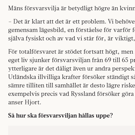
Mäns försvarsvilja är betydligt högre än kvin
– Det är klart att det är ett problem. Vi behöv
gemensam lägesbild, en förståelse för varför f
själva fysiskt och av vad vi står för, är viktig
För totalförsvaret är stödet fortsatt högt, men 
eget liv sjunker försvarsviljan från 69 till 65 
ytterligare är det dåligt även ur andra perspek
Utländska illvilliga krafter försöker ständigt 
sämre tilliten till samhället är desto lägre risk
exempelvis precis vad Ryssland försöker gör
anser Hjort.
Så hur ska försvarsviljan hållas uppe?