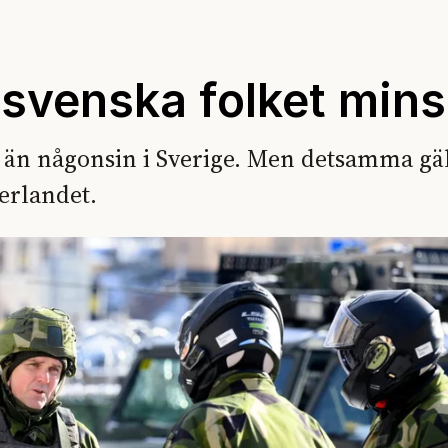
 svenska folket min
re än någonsin i Sverige. Men detsamma gäl
terlandet.