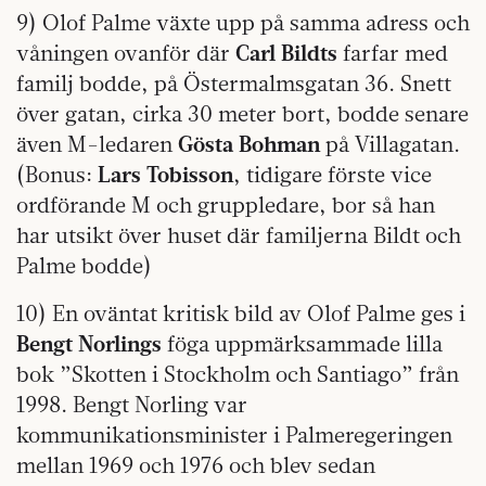
9) Olof Palme växte upp på samma adress och
våningen ovanför där
Carl Bildts
farfar med
familj bodde, på Östermalmsgatan 36. Snett
över gatan, cirka 30 meter bort, bodde senare
även M-ledaren
Gösta Bohman
på Villagatan.
(Bonus:
Lars Tobisson
, tidigare förste vice
ordförande M och gruppledare, bor så han
har utsikt över huset där familjerna Bildt och
Palme bodde)
10) En oväntat kritisk bild av Olof Palme ges i
Bengt Norlings
föga uppmärksammade lilla
bok ”Skotten i Stockholm och Santiago” från
1998. Bengt Norling var
kommunikationsminister i Palmeregeringen
mellan 1969 och 1976 och blev sedan