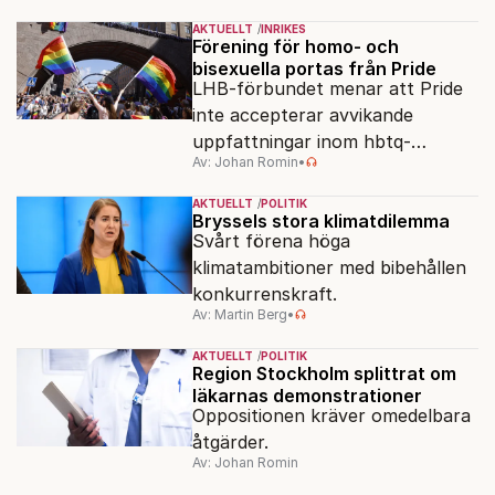
AKTUELLT
INRIKES
Förening för homo- och
bisexuella portas från Pride
LHB-förbundet menar att Pride
inte accepterar avvikande
uppfattningar inom hbtq-
Av: Johan Romin
•
rörelsen. "Vi har inga problem
med transpersoner", säger
AKTUELLT
POLITIK
ordföranden Linn Saarinen.
Bryssels stora klimatdilemma
Svårt förena höga
klimatambitioner med bibehållen
konkurrenskraft.
Av: Martin Berg
•
AKTUELLT
POLITIK
Region Stockholm splittrat om
läkarnas demonstrationer
Oppositionen kräver omedelbara
åtgärder.
Av: Johan Romin