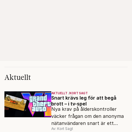
Aktuellt
AKTUELLT
KORT SAGT
Snart krävs leg för att begå
brott – i tv-spel
Nya krav på ålderskontroller
väcker frågan om den anonyma
nätanvändaren snart är ett
Av: Kort Sagt
minne blott.