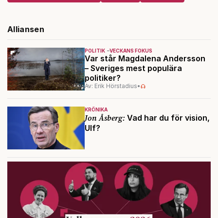
Alliansen
POLITIK
VECKANS FOKUS
Var står Magdalena Andersson
– Sveriges mest populära
politiker?
Av: Erik Hörstadius
•
KRÖNIKA
Jon Åsberg:
Vad har du för vision,
Ulf?