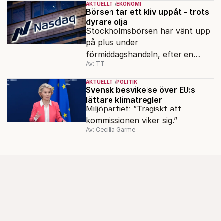
AKTUELLT
EKONOMI
Börsen tar ett kliv uppåt – trots
dyrare olja
Stockholmsbörsen har vänt upp
på plus under
förmiddagshandeln, efter en
Av: TT
inledning nedåt – trots ett högre
oljepris och AI-oro.
AKTUELLT
POLITIK
Svensk besvikelse över EU:s
lättare klimatregler
Miljöpartiet: ”Tragiskt att
kommissionen viker sig.”
Av: Cecilia Garme