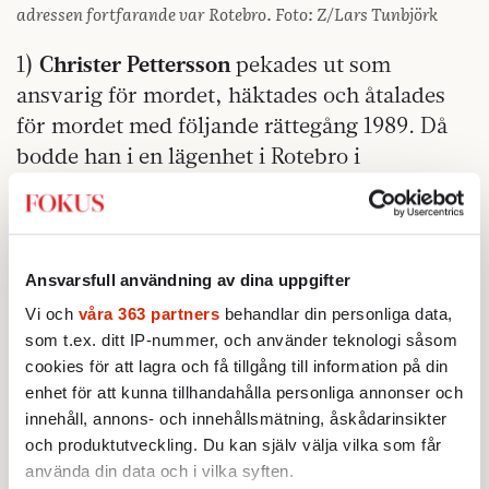
adressen fortfarande var Rotebro. Foto: Z/Lars Tunbjörk
1)
Christer Pettersson
pekades ut som
ansvarig för mordet, häktades och åtalades
för mordet med följande rättegång 1989. Då
bodde han i en lägenhet i Rotebro i
Sollentuna, men sin sista tid i livet
tillbringade han på den religiösa sekten
Marantas område vid Solvalla i Bromma i
Stockholm. Pettersson bodde där i en av de
Ansvarsfull användning av dina uppgifter
baracker som fanns på området.
Vi och
våra 363 partners
behandlar din personliga data,
Marantasekten var mycket uppmärksammad
som t.ex. ditt IP-nummer, och använder teknologi såsom
i 60-talet för sina tältmöten med
Målle
cookies för att lagra och få tillgång till information på din
enhet för att kunna tillhandahålla personliga annonser och
Lindberg
och
Arne Imsen
där folk ofta föll i
innehåll, annons- och innehållsmätning, åskådarinsikter
trans under predikningarna. På sitt
och produktutveckling. Du kan själv välja vilka som får
Pilgrimhotell i Bromma, som blev sektens
använda din data och i vilka syften.