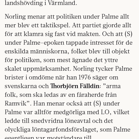
landshövding i Värmland.
Norling menar att politiken under Palme allt
mer blev ett taktikspel. Att partiet gjorde allt
för att klamra sig fast vid makten. Och att (S)
under Palme-epoken tappade intresset för de
enskilda människorna, folket blev till objekt
för politiken, som mest ägnade det yttre
skalet uppmärksamhet. Norling tycker Palme
brister i omdöme när han 1976 säger om
svenskarna och
Thorbjörn Fälldin
: ”arma
folk, som ska ledas av en fåraherde från
Ramvik”. Han menar också att (S) under
Palme var alltför medgörliga med LO, vilket
ledde till snedvridna löneavtal och det
olyckliga löntagarfondsförslaget, som Palme
egentligen var motståndare till.