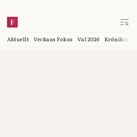
Aktuellt
Veckans Fokus
Val 2026
Krönikor
K