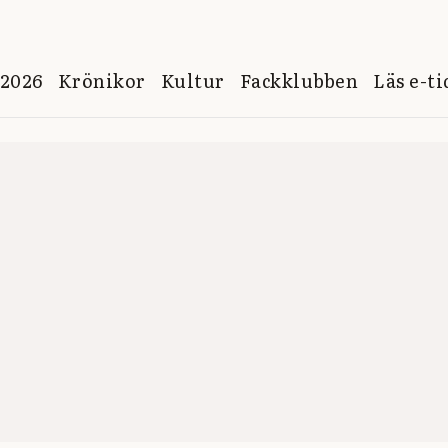
 2026
Krönikor
Kultur
Fackklubben
Läs e-t