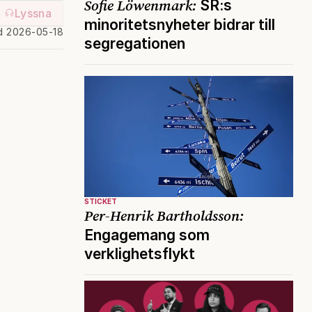
Sofie Löwenmark:
SR:s
Lyssna
minoritetsnyheter bidrar till
d 2026-05-18
segregationen
STICKET
Per-Henrik Bartholdsson:
Engagemang som
verklighetsflykt