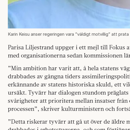
Karin Keisu anser regeringen vara ”väldigt motvillig” att pra
Parisa Liljestrand uppger i ett mejl till Fokus 
med organisationerna sedan kommissionen lä
”Min ambition har varit att, å hela statens väg
drabbades av gångna tiders assimileringspolitik
erkännande av statens historiska skuld, ett vi
ursäkt. Tyvärr har dialogen stundom präglats
svårigheter att prioritera mellan insatser från
processen”, skriver kulturministern och fortsä
”Detta riskerar tyvärr att gå ut över de äldr
drabbades i arbetsstugorna, och som förtjänar