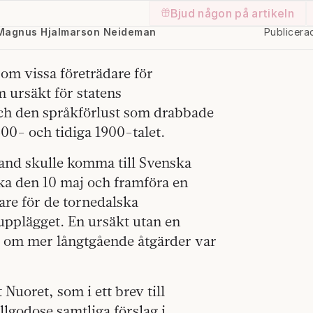
Bjud någon på artikeln
/ Magnus Hjalmarson Neideman
Publicera
som vissa företrädare för
m ursäkt för statens
och den språkförlust som drabbade
00- och tidiga 1900-talet.
trand skulle komma till Svenska
a den 10 maj och framföra en
are för de tornedalska
pplägget. En ursäkt utan en
d om mer långtgående åtgärder var
uoret, som i ett brev till
lgodose samtliga förslag i