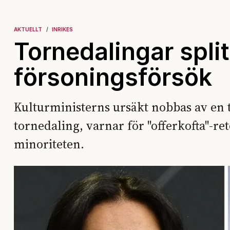
AKTUELLT
INRIKES
Tornedalingar spli
försoningsförsök
Kulturministerns ursäkt nobbas av en 
tornedaling, varnar för "offerkofta"-ret
minoriteten.