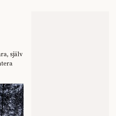
a, själv
ntera