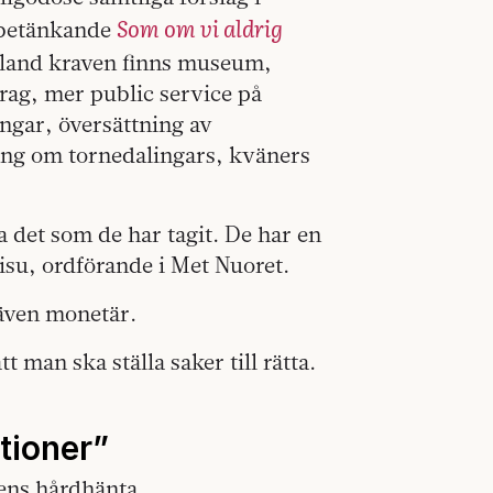
Som om vi aldrig
tbetänkande
land kraven finns museum,
ag, mer public service på
ngar, översättning av
ning om tornedalingars, kväners
a det som de har tagit. De har en
isu, ordförande i Met Nuoret.
även monetär.
 man ska ställa saker till rätta.
tioner”
ens hårdhänta