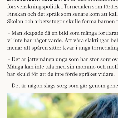
försvenskningspolitik i Tornedalen som förde
Finskan och det språk som senare kom att kall
Skolan och arbetsstugor skulle forma barnen t
– Man skapade då en bild som många fortfarand
vi inte har något värde. Att våra släktingar b
menar att spåren sitter kvar i unga tornedalin
– Det är jättemånga unga som har stor sorg över
Många kan inte tala med sin mommo och moffa
bär skuld för att de inte förde språket vidare.
– Det är någon slags sorg som går genom gene