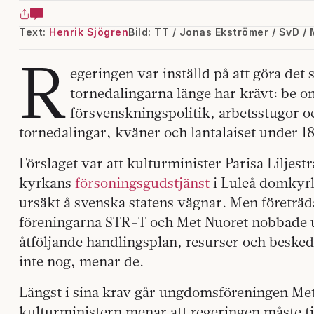
Text:
Henrik Sjögren
Bild: TT / Jonas Ekströmer / SvD 
R
egeringen var inställd på att göra det 
tornedalingarna länge har krävt: be o
försvenskningspolitik, arbetsstugor 
tornedalingar, kväner och lantalaiset under 18
Förslaget var att kulturminister Parisa Liljes
kyrkans
försoningsgudstjänst
i Luleå domkyrk
ursäkt å svenska statens vägnar. Men företräd
föreningarna STR-T och Met Nuoret nobbade u
åtföljande handlingsplan, resurser och beske
inte nog, menar de.
Längst i sina krav går ungdomsföreningen Met N
kulturministern menar att regeringen måste til