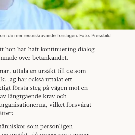
ta om de mer resurskrävande förslagen. Foto: Pressbild
att hon har haft kontinuering dialog
mnade över betänkandet.
nar, uttala en ursäkt till de som
. Jag har också uttalat ett
ktigt första steg på vägen mot en
 av långtgående krav och
 organisationerna, vilket försvårat
tter:
e människor som personligen
 en ursäkt, då processen stannar