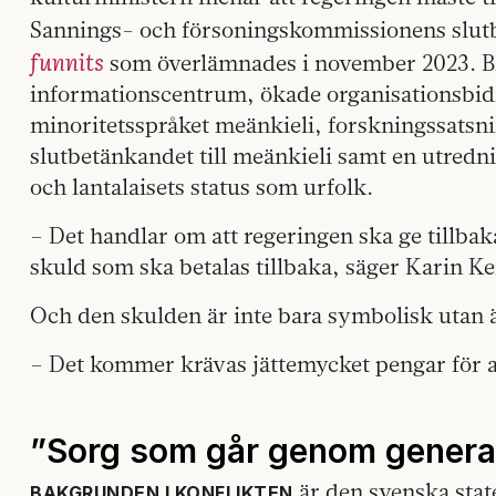
Sannings- och försoningskommissionens slu
funnits
som överlämnades i november 2023. B
informationscentrum, ökade organisationsbidr
minoritetsspråket meänkieli, forskningssatsni
slutbetänkandet till meänkieli samt en utred
och lantalaisets status som urfolk.
– Det handlar om att regeringen ska ge tillbak
skuld som ska betalas tillbaka, säger Karin Ke
Och den skulden är inte bara symbolisk utan 
– Det kommer krävas jättemycket pengar för att
”Sorg som går genom genera
är den svenska stat
BAKGRUNDEN I KONFLIKTEN