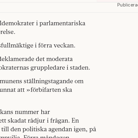
Publicer
aldemokrater i parlamentariska
relse.
fullmäktige i förra veckan.
 deklamerade det moderata
mokraternas gruppledare i staden.
ommunens ställningstagande om
unnat att »förbifarten ska
eckans nummer har
t skadat rådjur i frågan. En
till den politiska agendan igen, på
ampvilja. Förra måndagen