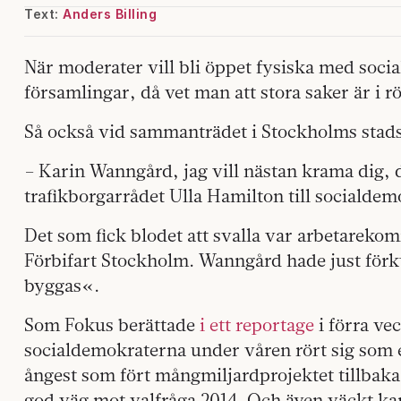
Text:
Anders Billing
När moderater vill bli öppet fysiska med soci
församlingar, då vet man att stora saker är i rö
Så också vid sammanträdet i Stockholms stads
– Karin Wanngård, jag vill nästan krama dig,
trafikborgarrådet Ulla Hamilton till socialde
Det som fick blodet att svalla var arbetarek
Förbifart Stockholm. Wanngård hade just förk
byggas«.
Som Fokus berättade
i ett reportage
i förra v
socialdemokraterna under våren rört sig som et
ångest som fört mångmiljardprojektet tillbaka 
god väg mot valfråga 2014. Och även väckt k