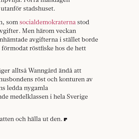
utanför stadshuset.
en, som
socialdemokraterna
stod
avgifter. Men härom veckan
 inhämtade avgifterna i stället borde
 förmodat röstfiske hos de hett
äger alltså Wanngård ändå att
 husbondens röst och konturen av
ens ledda nygamla
nde medelklassen i hela Sverige
latten och hälla ut den.