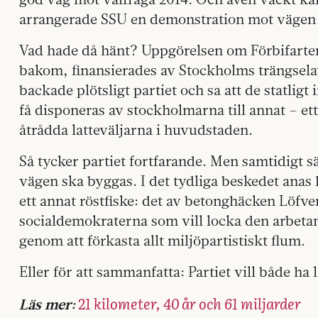
arrangerade SSU en demonstration mot vägen 
Vad hade då hänt? Uppgörelsen om Förbifart
bakom, finansierades av Stockholms trängsel
backade plötsligt partiet och sa att de statligt
få disponeras av stockholmarna till annat – ett
åtrådda latteväljarna i huvudstaden.
Så tycker partiet fortfarande. Men samtidigt s
vägen ska byggas. I det tydliga beskedet anas
ett annat röstfiske: det av betonghäcken Löfv
socialdemokraterna som vill locka den arbeta
genom att förkasta allt miljöpartistiskt flum.
Eller för att sammanfatta: Partiet vill både ha 
21 kilometer, 40 år och 61 miljarder
Läs mer: