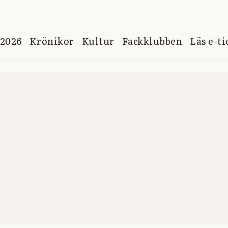
 2026
Krönikor
Kultur
Fackklubben
Läs e-t