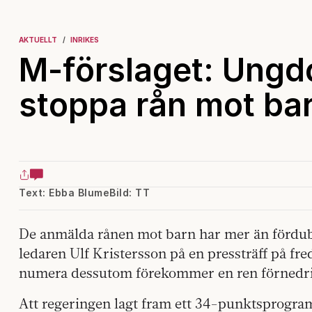
AKTUELLT
INRIKES
M-förslaget: Ungd
stoppa rån mot ba
Text: Ebba Blume
Bild: TT
De anmälda rånen mot barn har mer än fördubb
ledaren Ulf Kristersson på en pressträff på fr
numera dessutom förekommer en ren förnedrin
Att regeringen lagt fram ett 34-punktsprogra