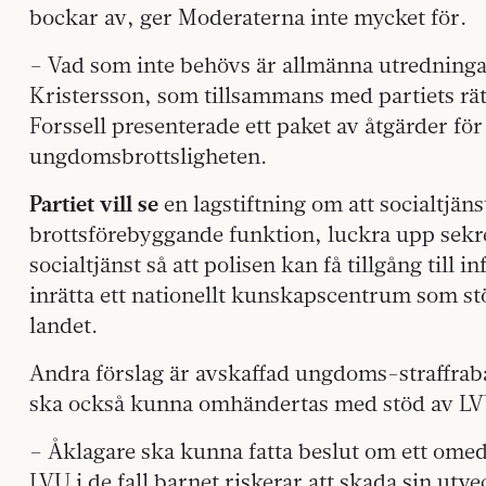
bockar av, ger Moderaterna inte mycket för.
– Vad som inte behövs är allmänna utredninga
Kristersson, som tillsammans med partiets rät
Forssell presenterade ett paket av åtgärder fö
ungdomsbrottsligheten.
Partiet vill se
en lagstiftning om att socialtjän
brottsförebyggande funktion, luckra upp sekr
socialtjänst så att polisen kan få tillgång till
inrätta ett nationellt kunskapscentrum som s
landet.
Andra förslag är avskaffad ungdoms-straffrabat
ska också kunna omhändertas med stöd av LV
– Åklagare ska kunna fatta beslut om ett ome
LVU i de fall barnet riskerar att skada sin utv