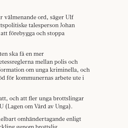
r välmenande ord, säger Ulf
tspolitiske talesperson Johan
r att förebygga och stoppa
sten ska få en mer
etessreglerna mellan polis och
 information om unga kriminella, och
töd för kommunernas arbete ute i
t, och att fler unga brottslingar
U (Lagen om Vård av Unga).
delbart omhändertagande enligt
eckling genom brottslig