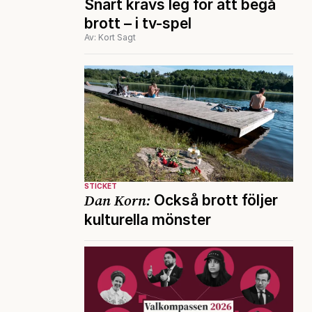
Snart krävs leg för att begå
brott – i tv-spel
Av: Kort Sagt
STICKET
Dan Korn:
Också brott följer
kulturella mönster