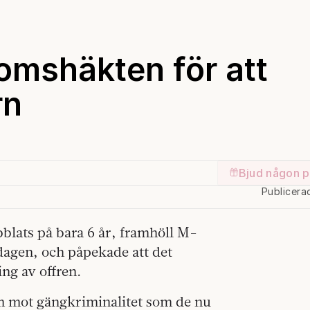
omshäkten för att
rn
Bjud någon p
Publicera
lats på bara 6 år, framhöll M-
edagen, och påpekade att det
g av offren.
m mot gängkriminalitet som de nu