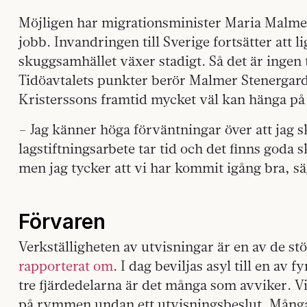
Möjligen har migrationsminister Maria Malmer
jobb. Invandringen till Sverige fortsätter att 
skuggsamhället växer stadigt. Så det är ingen ti
Tidöavtalets punkter berör Malmer Stenergard
Kristerssons framtid mycket väl kan hänga på 
– Jag känner höga förväntningar över att jag s
lagstiftningsarbete tar tid och det finns goda sk
men jag tycker att vi har kommit igång bra, sä
Förvaren
Verkställigheten av utvisningar är en av de s
rapporterat om
. I dag beviljas asyl till en av
tre fjärdedelarna är det många som avviker. V
på rymmen undan ett utvisningsbeslut. Många l