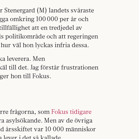
 Stenergard (M) landets svåraste
ligga omkring 100 000 per år och
llfällighet att en tredjedel av
s politikområde och att regeringen
hur väl hon lyckas infria dessa.
ka leverera. Men
äl till det. Jag förstår frustrationen
ger hon till Fokus.
törre frågorna, som
Fokus tidigare
 fyra asylsökande. Men av de övriga
id årsskiftet var 10 000 människor
ever i det så kallade