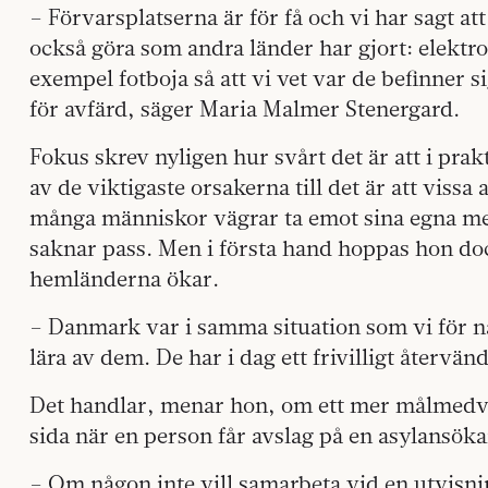
– Förvarsplatserna är för få och vi har sagt a
också göra som andra länder har gjort: elektr
exempel fotboja så att vi vet var de befinner s
för avfärd, säger Maria Malmer Stenergard.
Fokus skrev nyligen hur svårt det är att i pr
av de viktigaste orsakerna till det är att vissa
många människor vägrar ta emot sina egna me
saknar pass. Men i första hand hoppas hon dock
hemländerna ökar.
– Danmark var i samma situation som vi för nå
lära av dem. De har i dag ett frivilligt återvä
Det handlar, menar hon, om ett mer målmedve
sida när en person får avslag på en asylansöka
– Om någon inte vill samarbeta vid en utvisn