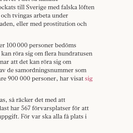
kats till Sverige med falska löften
a och tvingas arbeta under
aden, eller med prostitution och
ver 100 000 personer bedöms
et kan röra sig om flera hundratusen
ar att det kan röra sig om
a av de samordningsnummer som
are 900 000 personer, har visat
sig
as, så räcker det med att
ast har 567 förvarsplatser för att
pgift. För var ska alla få plats i