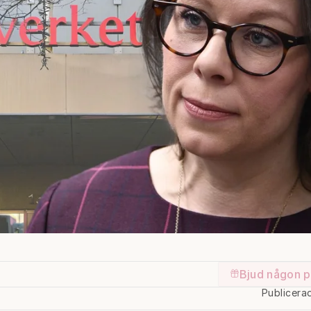
Bjud någon p
Publicera