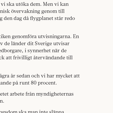
tt vi ska utöka dem. Men vi kan
onisk övervakning genom till
ig den dag då flygplanet står redo
aktiken genomföra utvisningarna. En
 av de länder dit Sverige utvisar
dborgare, i synnerhet när de
 att frivilligt återvändande till
gra år sedan och vi har mycket att
ndande på runt 80 procent.
tet arbete från myndigheternas
n.
ingsdom ska man inte släppa