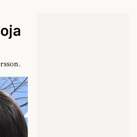
boja
ersson.