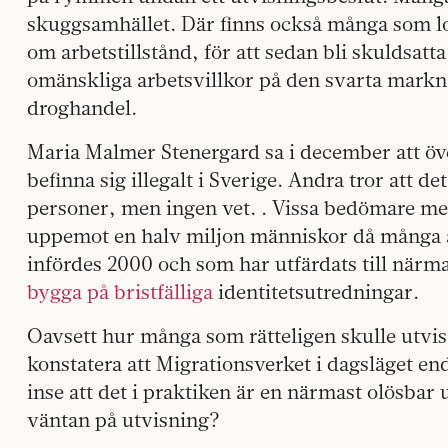
skuggsamhället. Där finns också många som loc
om arbetstillstånd, för att sedan bli skuldsatt
omänskliga arbetsvillkor på den svarta markn
droghandel.
Maria Malmer Stenergard sa i december att ö
befinna sig illegalt i Sverige. Andra tror att d
personer, men ingen vet. . Vissa bedömare men
uppemot en halv miljon människor då mång
infördes 2000 och som har utfärdats till närm
bygga på bristfälliga
identitetsutredningar.
Oavsett hur många som rätteligen skulle utvis
konstatera att Migrationsverket i dagsläget end
inse att det i praktiken är en närmast olösbar up
väntan på utvisning?