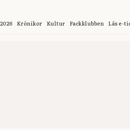
 2026
Krönikor
Kultur
Fackklubben
Läs e-t