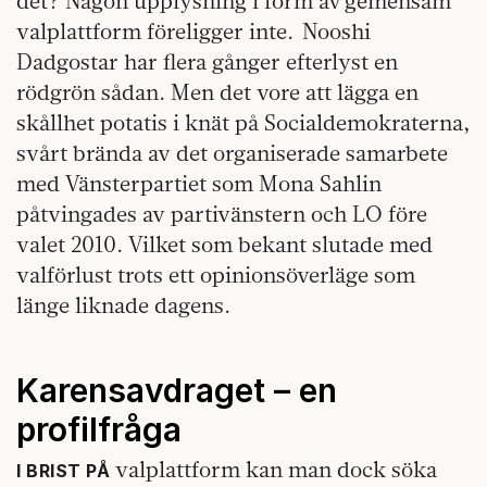
det? Någon upplysning i form av gemensam
valplattform föreligger inte. Nooshi
Dadgostar har flera gånger efterlyst en
rödgrön sådan. Men det vore att lägga en
skållhet potatis i knät på Socialdemokraterna,
svårt brända av det organiserade samarbete
med Vänsterpartiet som Mona Sahlin
påtvingades av partivänstern och LO före
valet 2010. Vilket som bekant slutade med
valförlust trots ett opinionsöverläge som
länge liknade dagens.
Karensavdraget – en
profilfråga
valplattform kan man dock söka
I BRIST PÅ