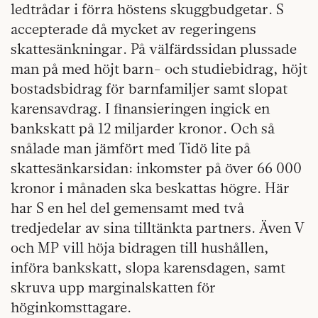
ledtrådar i förra höstens skuggbudgetar. S
accepterade då mycket av regeringens
skattesänkningar. På välfärdssidan plussade
man på med höjt barn- och studiebidrag, höjt
bostadsbidrag för barnfamiljer samt slopat
karensavdrag. I finansieringen ingick en
bankskatt på 12 miljarder kronor. Och så
snålade man jämfört med Tidö lite på
skattesänkarsidan: inkomster på över 66 000
kronor i månaden ska beskattas högre. Här
har S en hel del gemensamt med två
tredjedelar av sina tilltänkta partners. Även V
och MP vill höja bidragen till hushållen,
införa bankskatt, slopa karensdagen, samt
skruva upp marginalskatten för
höginkomsttagare.