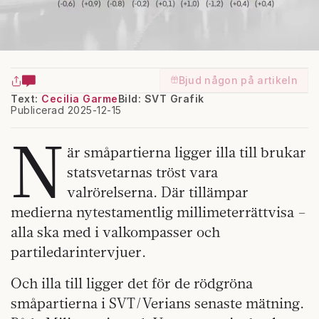
Bjud någon på artikeln
Text:
Cecilia Garme
Bild: SVT Grafik
Publicerad 2025-12-15
N
är småpartierna ligger illa till brukar
statsvetarnas tröst vara
valrörelserna. Där tillämpar
medierna nytestamentlig millimeterrättvisa –
alla ska med i valkompasser och
partiledarintervjuer.
Och illa till ligger det för de rödgröna
småpartierna i SVT/Verians senaste mätning.