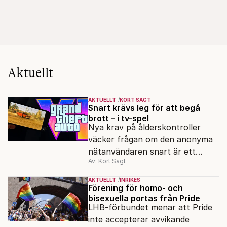
Aktuellt
AKTUELLT
KORT SAGT
Snart krävs leg för att begå
brott – i tv-spel
Nya krav på ålderskontroller
väcker frågan om den anonyma
nätanvändaren snart är ett
Av: Kort Sagt
minne blott.
AKTUELLT
INRIKES
Förening för homo- och
bisexuella portas från Pride
LHB-förbundet menar att Pride
inte accepterar avvikande