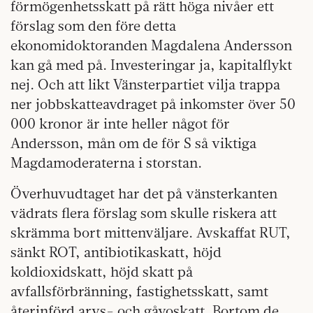
förmögenhetsskatt på rätt höga nivåer ett
förslag som den före detta
ekonomidoktoranden Magdalena Andersson
kan gå med på. Investeringar ja, kapitalflykt
nej. Och att likt Vänsterpartiet vilja trappa
ner jobbskatteavdraget på inkomster över 50
000 kronor är inte heller något för
Andersson, mån om de för S så viktiga
Magdamoderaterna i storstan.
Överhuvudtaget har det på vänsterkanten
vädrats flera förslag som skulle riskera att
skrämma bort mittenväljare. Avskaffat RUT,
sänkt ROT, antibiotikaskatt, höjd
koldioxidskatt, höjd skatt på
avfallsförbränning, fastighetsskatt, samt
återinförd arvs- och gåvoskatt. Bortom de