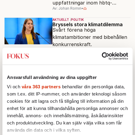
uppfattningar inom hbtq-
Av: Johan Romin
•
rörelsen. "Vi har inga problem
med transpersoner", säger
AKTUELLT
POLITIK
ordföranden Linn Saarinen.
Bryssels stora klimatdilemma
Svårt förena höga
klimatambitioner med bibehållen
konkurrenskraft.
Av: Martin Berg
•
AKTUELLT
POLITIK
Region Stockholm splittrat om
läkarnas demonstrationer
Oppositionen kräver omedelbara
Ansvarsfull användning av dina uppgifter
åtgärder.
Vi och
våra 363 partners
behandlar din personliga data,
Av: Johan Romin
som t.ex. ditt IP-nummer, och använder teknologi såsom
cookies för att lagra och få tillgång till information på din
AKTUELLT
EKONOMI
Börsen tar ett kliv uppåt – trots
enhet för att kunna tillhandahålla personliga annonser och
dyrare olja
innehåll, annons- och innehållsmätning, åskådarinsikter
Stockholmsbörsen har vänt upp
och produktutveckling. Du kan själv välja vilka som får
på plus under
använda din data och i vilka syften.
förmiddagshandeln, efter en