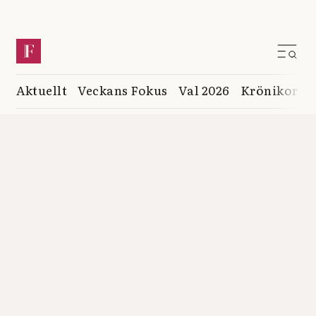
Aktuellt
Veckans Fokus
Val 2026
Krönikor
K