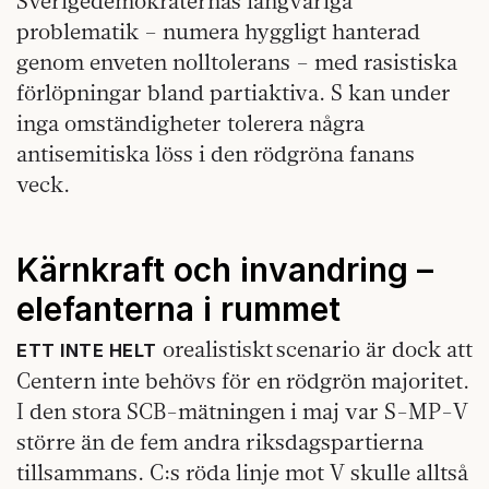
Sverigedemokraternas långvariga
problematik – numera hyggligt hanterad
genom enveten nolltolerans – med rasistiska
förlöpningar bland partiaktiva. S kan under
inga omständigheter tolerera några
antisemitiska löss i den rödgröna fanans
veck.
Kärnkraft och invandring –
elefanterna i rummet
orealistiskt scenario är dock att
ETT INTE HELT
Centern inte behövs för en rödgrön majoritet.
I den stora SCB-mätningen i maj var S-MP-V
större än de fem andra riksdagspartierna
tillsammans. C:s röda linje mot V skulle alltså