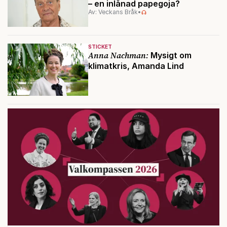
– en inlånad papegoja?
Av: Veckans Bråk
•
STICKET
Anna Nachman:
Mysigt om
klimatkris, Amanda Lind