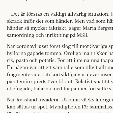
– Det är förstås en väldigt allvarlig situation. J
skräck inför det som händer. Men vad som händ
händer så mycket faktiskt, säger Maria Bergst
samordning och inriktning på MSB.
När coronaviruset först slog till mot Sverige 
hyllorna gapade tomma. Oroliga människor hade
ris, pasta och potatis. För att inte nämna toa
Farhågan var att ett samhälle som blivit allt 
fragmenterade och kortsiktiga varuleveranser 
pandemin spreds över klotet. Relativt snabbt 
obefogade, balarna med toapapper fortsatte st
När Ryssland invaderat Ukraina väcks återige
kan sättas ur spel. Myndigheten för samhäll