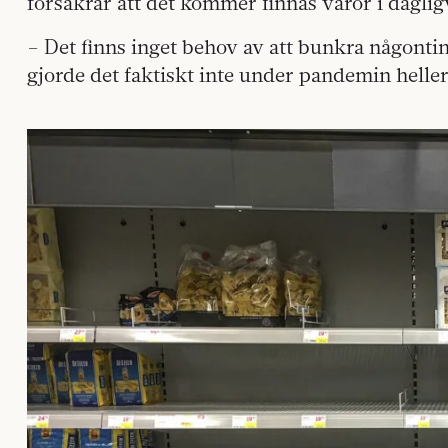
försäkrar att det kommer finnas varor i dagli
– Det finns inget behov av att bunkra någontin
gjorde det faktiskt inte under pandemin heller