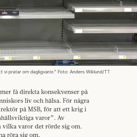
att vi pratar om dagligvaror.” Foto: Anders Wiklund/TT
er få direkta konsekvenser på
nniskors liv och hälsa. För några
ktör på MSB, för att ett krig i
mhällsviktiga varor”. Av
 vilka varor det rörde sig om.
na röra sig om.