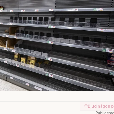
Bjud någon p
Publicera