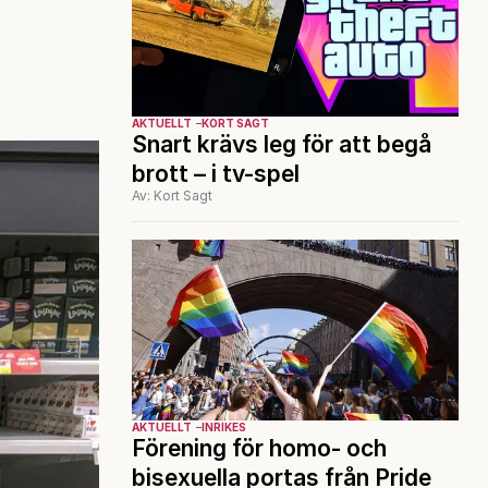
AKTUELLT
KORT SAGT
Snart krävs leg för att begå
brott – i tv-spel
Av: Kort Sagt
AKTUELLT
INRIKES
Förening för homo- och
bisexuella portas från Pride