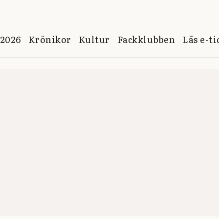
 2026
Krönikor
Kultur
Fackklubben
Läs e-t