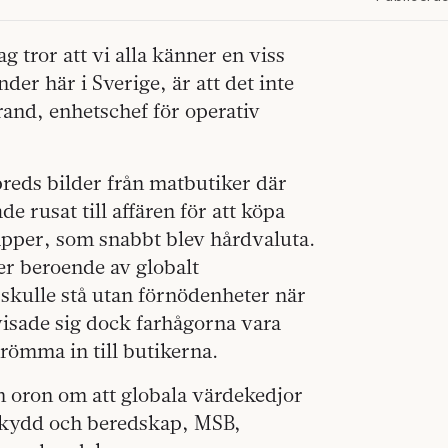
ag tror att vi alla känner en viss
er här i Sverige, är att det inte
rand, enhetschef för operativ
spreds bilder från matbutiker där
 rusat till affären för att köpa
papper, som snabbt blev hårdvaluta.
mer beroende av globalt
skulle stå utan förnödenheter när
visade sig dock farhågorna vara
römma in till butikerna.
n oron om att globala värdekedjor
sskydd och beredskap, MSB,