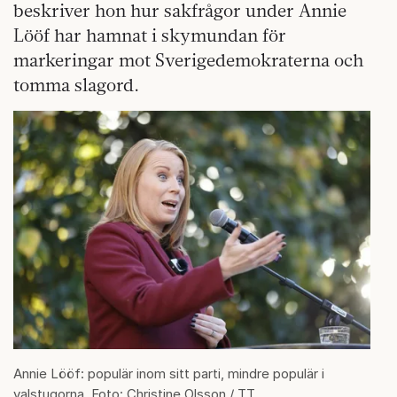
beskriver hon hur sakfrågor under Annie
Lööf har hamnat i skymundan för
markeringar mot Sverigedemokraterna och
tomma slagord.
Annie Lööf: populär inom sitt parti, mindre populär i
valstugorna. Foto: Christine Olsson / TT