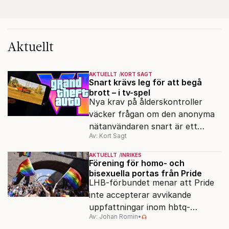
Aktuellt
AKTUELLT
KORT SAGT
Snart krävs leg för att begå
brott – i tv-spel
Nya krav på ålderskontroller
väcker frågan om den anonyma
nätanvändaren snart är ett
Av: Kort Sagt
minne blott.
AKTUELLT
INRIKES
Förening för homo- och
bisexuella portas från Pride
LHB-förbundet menar att Pride
inte accepterar avvikande
uppfattningar inom hbtq-
Av: Johan Romin
•
rörelsen. "Vi har inga problem