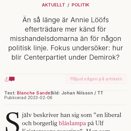
AKTUELLT
POLITIK
Än så länge är Annie Lööfs
efterträdare mer känd för
misshandelsdomarna än för någon
politisk linje. Fokus undersöker: hur
blir Centerpartiet under Demirok?
Bjud någon på artikeln
Text:
Blanche Sande
Bild: Johan Nilsson / TT
Publicerad 2023-02-06
S
jälv beskriver han sig som ”en liberal
och borgerlig
blåslampa
på Ulf