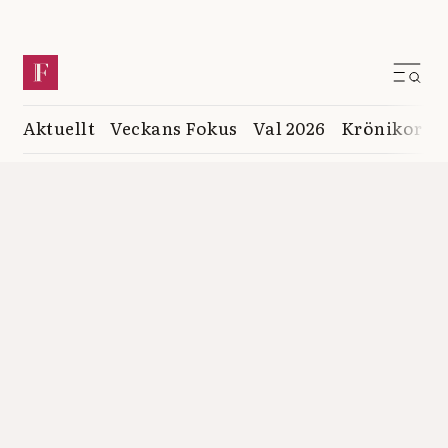
Aktuellt
Veckans Fokus
Val 2026
Krönikor
K