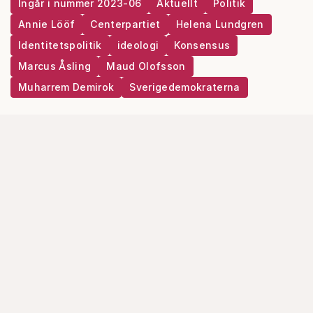
Ingår i nummer 2023-06
Aktuellt
Politik
Annie Lööf
Centerpartiet
Helena Lundgren
Identitetspolitik
ideologi
Konsensus
Marcus Åsling
Maud Olofsson
Muharrem Demirok
Sverigedemokraterna