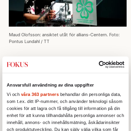
Maud Olofsson: ansiktet utåt för allians-Centern. Foto:
Pontus Lundahl / TT
Partiledaren – en
galjonsfigur
Vid första anblicken krockar Åslings bild av
Ansvarsfull användning av dina uppgifter
Centerpartiet med Helena Lundgrens.
Vi och
våra 363 partners
behandlar din personliga data,
Oppositionsrådet i Vindeln beskriver ett
som t.ex. ditt IP-nummer, och använder teknologi såsom
toppstyrt parti där den med avvikande åsikt
cookies för att lagra och få tillgång till information på din
enhet för att kunna tillhandahålla personliga annonser och
icke göre sig besvär. Den politiske redaktören
innehåll, annons- och innehållsmätning, åskådarinsikter
i Östersund beskriver ett konsensusdrivet
och produktutveckling. Du kan själv välja vilka som får