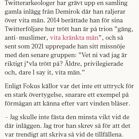
Twitterarkeologer har grävt upp en samling
gamla inlägg från Demirok där han raljerar
över vita män. 2014 berättade han för sina
Twitterföljare hur trött han är på trion ”gäng,
anti-muslimer,
vita kränkta män
”, och så
sent som 2021 upprepade han sitt missnöje
med den senare gruppen: ”Vet ni vad jag är
riktigt j*vla trött på? Äldre, privilegierade
och, dare I say it, vita män.”
Enligt Fokus källor var det inte ett uttryck för
en stark övertygelse, snarare ett exempel på
förmågan att känna efter vart vinden blåser.
– Jag skulle inte fästa den minsta vikt vid de
där inläggen. Jag tror han skrev så för att det
var trendigt att skriva så vid de tillfällena.