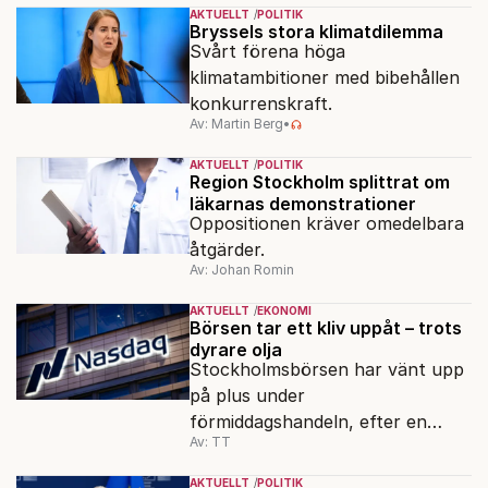
med transpersoner", säger
AKTUELLT
POLITIK
ordföranden Linn Saarinen.
Bryssels stora klimatdilemma
Svårt förena höga
klimatambitioner med bibehållen
konkurrenskraft.
Av: Martin Berg
•
AKTUELLT
POLITIK
Region Stockholm splittrat om
läkarnas demonstrationer
Oppositionen kräver omedelbara
åtgärder.
Av: Johan Romin
AKTUELLT
EKONOMI
Börsen tar ett kliv uppåt – trots
dyrare olja
Stockholmsbörsen har vänt upp
på plus under
förmiddagshandeln, efter en
Av: TT
inledning nedåt – trots ett högre
oljepris och AI-oro.
AKTUELLT
POLITIK