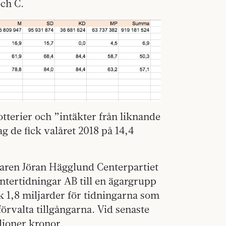
och C.
otterier och ”intäkter från liknande
 de fick valåret 2018 på 14,4
raren Jöran Hägglund Centerpartiet
entertidningar AB till en ägargrupp
 1,8 miljarder för tidningarna som
förvalta tillgångarna. Vid senaste
iljoner kronor.