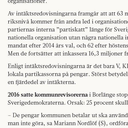
organisationer.
Av intäktsredovisningarna framgår att att 63 m
riksnivå kommer från andra led i organisation
partiernas interna ”partiskatt” länge för Sve
nationella organisation utan några nationella 
mandat efter 2014 års val, och 62 efter höstens
Men de fortsätter att inkassera 16,3 miljoner f
Enligt intäktsredovisningarna är det bara V, 
lokala partikassorna på pengar. Störst betydel
en fjärdedel av intäkterna.
2016 satte kommunrevisorerna
i Borlänge stop
Sverigedemokraterna. Orsak: 25 procent skulle 
– De pengar kommunen betalar ut ska användas
man inte göra, sa Mariann Nordlöf (S), ordför