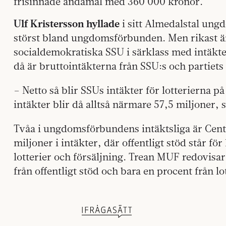
frisinnade ändamål med 360 000 kronor.
Ulf Kristersson hyllade
i sitt Almedalstal ung
störst bland ungdomsförbunden. Men rikast är
socialdemokratiska SSU i särklass med intäkter
då är bruttointäkterna från SSU:s och partiets
– Netto så blir SSUs intäkter för lotterierna p
intäkter blir då alltså närmare 57,5 miljoner,
Tvåa i ungdomsförbundens intäktsliga är Cent
miljoner i intäkter, där offentligt stöd står för
lotterier och försäljning. Trean MUF redovisar 
från offentligt stöd och bara en procent från lo