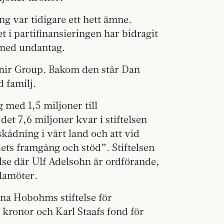
ing var tidigare ett hett ämne.
 i partifinansieringen har bidragit
– med undantag.
anir Group. Bakom den står Dan
 familj.
g med 1,5 miljoner till
et 7,6 miljoner kvar i stiftelsen
skådning i vårt land och att vid
ets framgång och stöd”. Stiftelsen
lse där Ulf Adelsohn är ordförande,
edamöter.
na Hobohms stiftelse för
kronor och Karl Staafs fond för