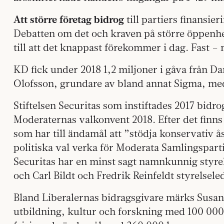
Att större företag bidrog
till partiers finansier
Debatten om det och kraven på större öppenhet
till att det knappast förekommer i dag. Fast 
KD fick under 2018 1,2 miljoner i gåva från D
Olofsson, grundare av bland annat Sigma, med
Stiftelsen Securitas som instiftades 2017 bidro
Moderaternas valkonvent 2018. Efter det finns d
som har till ändamål att ”stödja konservativ å
politiska val verka för Moderata Samlingsparti
Securitas har en minst sagt namnkunnig styre
och Carl Bildt och Fredrik Reinfeldt styrelsel
Bland Liberalernas bidragsgivare märks Susan
utbildning, kultur och forskning med 100 000 