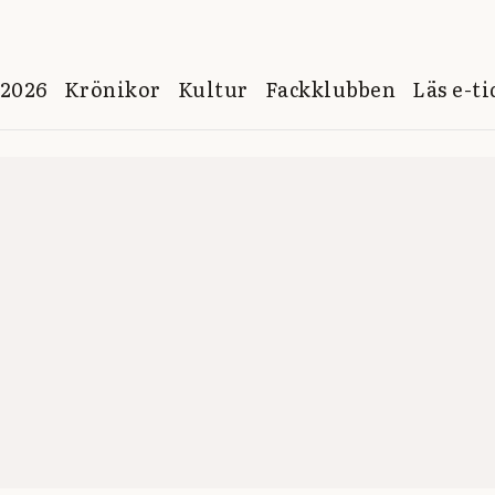
 2026
Krönikor
Kultur
Fackklubben
Läs e-t