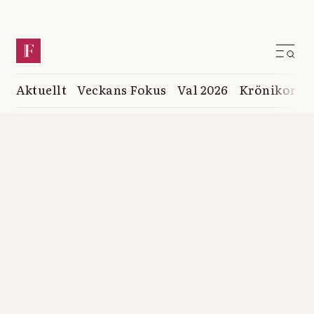
Aktuellt
Veckans Fokus
Val 2026
Krönikor
K