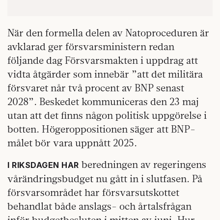
När den formella delen av Natoproceduren är
avklarad ger försvarsministern redan
följande dag Försvarsmakten i uppdrag att
vidta åtgärder som innebär ”att det militära
försvaret når två procent av BNP senast
2028”. Beskedet kommuniceras den 23 maj
utan att det finns någon politisk uppgörelse i
botten. Högeroppositionen säger att BNP-
målet bör vara uppnått 2025.
beredningen av regeringens
I RIKSDAGEN HAR
vårändringsbudget nu gått in i slutfasen. På
försvarsområdet har försvarsutskottet
behandlat både anslags- och årtalsfrågan
inför budgetbesluten i mitten av juni. Hur