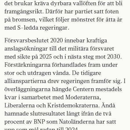
det brukar kräva dyrbara vallöften för att bli
framgångsrikt. Därför har partiet satt foten
på bromsen, vilket följer mönstret för åtta år
med S-ledda regeringar.
Försvarsbeslutet 2020 innebar kraftiga
anslagsökningar till det militära försvaret
med sikte på 2025 och i nästa steg mot 2030.
Förstärkningarna förhandlades fram under
stor och utdragen vånda. De tidigare
allianspartierna drev regeringen framför sig. I
överläggningarna hängde Centern mestadels
kvar i samarbetet med Moderaterna,
Liberalerna och Kristdemokraterna. Ändå
hamnade slutresultatet långt ifrån de två
procent av BNP som Natoländerna har satt
upp som mål redan till 2024.