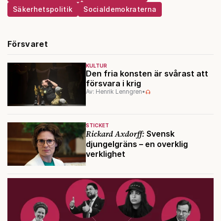
Säkerhetspolitik
Socialdemokraterna
Försvaret
KULTUR
Den fria konsten är svårast att
försvara i krig
Av: Henrik Lenngren
•
STICKET
Rickard Axdorff:
Svensk
djungelgräns – en overklig
verklighet