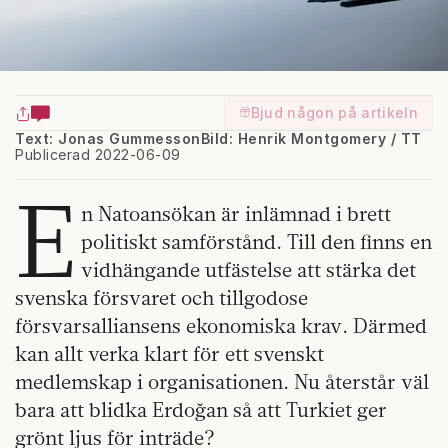
Bjud någon på artikeln
Text: Jonas Gummesson
Bild: Henrik Montgomery / TT
Publicerad 2022-06-09
E
n Natoansökan är inlämnad i brett
politiskt samförstånd. Till den finns en
vidhängande utfästelse att stärka det
svenska försvaret och tillgodose
försvarsalliansens ekonomiska krav. Därmed
kan allt verka klart för ett svenskt
medlemskap i organisationen. Nu återstår väl
bara att blidka Erdoğan så att Turkiet ger
grönt ljus för inträde?