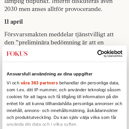
lämplig tidpunkt. Internt diskuteras även
2030 men anses alltför provocerande.
11 april
Försvarsmakten meddelar tjänstvilligt att
den ”preliminära bedömning är att en
anslagsnivå motsvarande två procent av BNP
kan nås till budgetåret 2028”.
Socialdemokraterna inleder den
säkerhetspolitiska diskussionen i partiet om
Ansvarsfull användning av dina uppgifter
en eventuell omprövning av den militära
Vi och
våra 363 partners
behandlar din personliga data,
alliansfriheten till förmån för medlemskap i
som t.ex. ditt IP-nummer, och använder teknologi såsom
cookies för att lagra och få tillgång till information på din
Nato.
enhet för att kunna tillhandahålla personliga annonser och
I efterhand, när Natobeslutet är fattat av
innehåll, annons- och innehållsmätning, åskådarinsikter
och produktutveckling. Du kan själv välja vilka som får
regeringspartiet, berättar Peter Hultqvist att
använda din data och i vilka syften.
det också var just den 11 april han själv kom