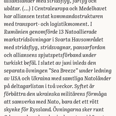
alliansländer med stridsflyg, fartyg och
ubåtar. (…) I Centraleuropa och Medelhavet
har alliansen testat kommandostrukturen
med transport- och logistikmoment. I
Rumänien genomförde 13 Natoallierade
markstridsövningar i Svarta Havsområdet
med stridsflyg, stridsvagnar, pansarfordon
och alliansens spjutspetsförband under
turkiskt befäl. I slutet av juni inleds den
separata övningen ”Sea Breeze” under ledning
av USA och Ukraina med samtliga Natoländer
på deltagarlistan i två veckor. Syftet är
förbättra den ukrainska militärens förmåga
att samverka med Nato, bara det ett rött
skynke för Ryssland. Övningarna sker runt