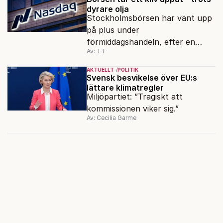
dyrare olja
Stockholmsbörsen har vänt upp
på plus under
förmiddagshandeln, efter en
Av: TT
inledning nedåt – trots ett högre
oljepris och AI-oro.
AKTUELLT
POLITIK
Svensk besvikelse över EU:s
lättare klimatregler
Miljöpartiet: ”Tragiskt att
kommissionen viker sig.”
Av: Cecilia Garme