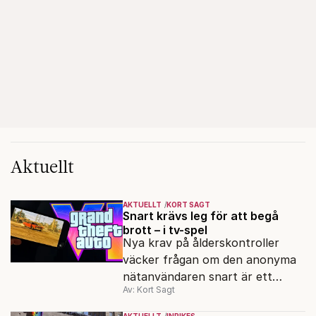
Aktuellt
AKTUELLT
KORT SAGT
Snart krävs leg för att begå
brott – i tv-spel
Nya krav på ålderskontroller
väcker frågan om den anonyma
nätanvändaren snart är ett
Av: Kort Sagt
minne blott.