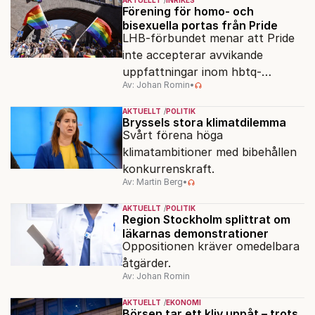
AKTUELLT
INRIKES
Förening för homo- och
bisexuella portas från Pride
LHB-förbundet menar att Pride
inte accepterar avvikande
uppfattningar inom hbtq-
Av: Johan Romin
•
rörelsen. "Vi har inga problem
med transpersoner", säger
AKTUELLT
POLITIK
ordföranden Linn Saarinen.
Bryssels stora klimatdilemma
Svårt förena höga
klimatambitioner med bibehållen
konkurrenskraft.
Av: Martin Berg
•
AKTUELLT
POLITIK
Region Stockholm splittrat om
läkarnas demonstrationer
Oppositionen kräver omedelbara
åtgärder.
Av: Johan Romin
AKTUELLT
EKONOMI
Börsen tar ett kliv uppåt – trots