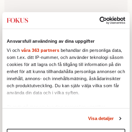
Ansvarsfull användning av dina uppgifter
Vi och
våra 363 partners
behandlar din personliga data,
som t.ex. ditt IP-nummer, och använder teknologi såsom
cookies för att lagra och få tillgång till information på din
enhet för att kunna tillhandahålla personliga annonser och
innehåll, annons- och innehållsmätning, åskådarinsikter
och produktutveckling. Du kan själv välja vilka som får
använda din data och i vilka syften.
Lex Folkhälsomyndigheten.
***
Ta reda på mer om hur dina personliga uppgifter
behandlas och ställ in dina preferenser i
detaljsektionen
.
Visa detaljer
Prenumerera på Fokus
här
– i brevlådan eller
Du kan ändra eller dra tillbaka ditt samtycke när som
enbart digitalt
.
helst från cookie-förklaringen.