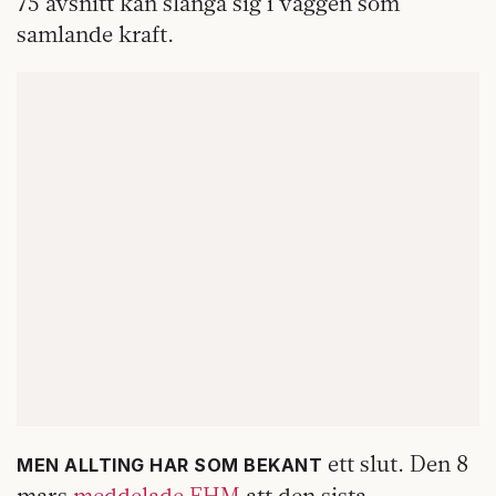
75 avsnitt kan slänga sig i väggen som
samlande kraft.
ett slut. Den 8
MEN ALLTING HAR SOM BEKANT
mars
meddelade FHM
att den sista