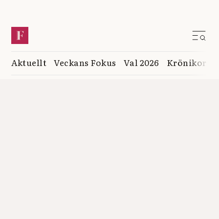
Aktuellt
Veckans Fokus
Val 2026
Krönikor
K