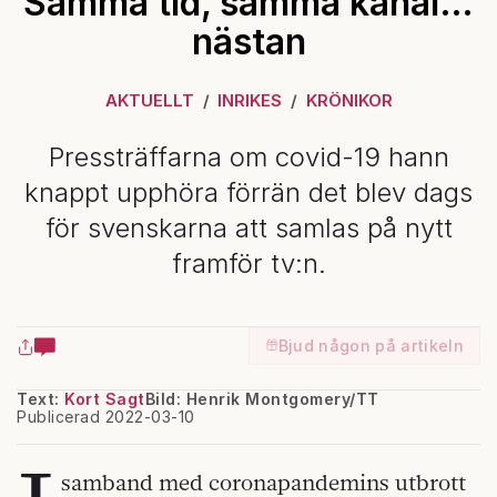
Samma tid, samma kanal…
nästan
AKTUELLT
INRIKES
KRÖNIKOR
Pressträffarna om covid-19 hann
knappt upphöra förrän det blev dags
för svenskarna att samlas på nytt
framför tv:n.
Bjud någon på artikeln
Text:
Kort Sagt
Bild: Henrik Montgomery/TT
Publicerad 2022-03-10
samband med coronapandemins utbrott