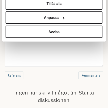
Tillåt alla
Vi använder enhetsidentifierare för att anpassa innehållet
och annonserna till användarna, tillhandahålla funktioner
Anpassa
för sociala medier och analysera vår trafik. Vi
vidarebefordrar även sådana identifierare och annan
information från din enhet till de sociala medier och
Avvisa
annons- och analysföretag som vi samarbetar med.
Dessa kan i sin tur kombinera informationen med annan
information som du har tillhandahållit eller som de har
samlat in när du har använt deras tjänster.
Om du vill läsa mer om hur vi hanterar personuppgifter
kan du göra det
här
.