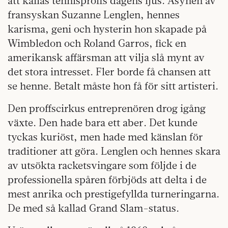
att kallas tennisproffs dagens ljus. Åsynen av
fransyskan Suzanne Lenglen, hennes
karisma, geni och hysterin hon skapade på
Wimbledon och Roland Garros, fick en
amerikansk affärsman att vilja slå mynt av
det stora intresset. Fler borde få chansen att
se henne. Betalt måste hon få för sitt artisteri.
Den proffscirkus entreprenören drog igång
växte. Den hade bara ett aber. Det kunde
tyckas kuriöst, men hade med känslan för
traditioner att göra. Lenglen och hennes skara
av utsökta racketsvingare som följde i de
professionella spåren förbjöds att delta i de
mest anrika och prestigefyllda turneringarna.
De med så kallad Grand Slam-status.