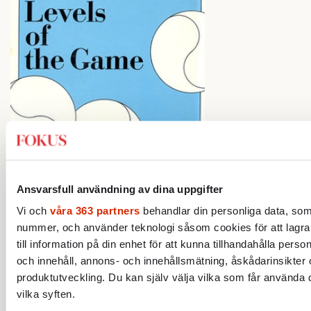
Ansvarsfull användning av dina uppgifter
Vi och
våra 363 partners
behandlar din personliga data, som t
nummer, och använder teknologi såsom cookies för att lagra o
till information på din enhet för att kunna tillhandahålla pers
och innehåll, annons- och innehållsmätning, åskådarinsikter
produktutveckling. Du kan själv välja vilka som får använda d
vilka syften.
Ett sätt att beskriva berättelsen är som ett