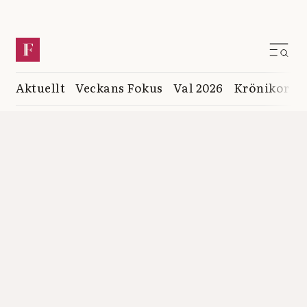
Aktuellt
Veckans Fokus
Val 2026
Krönikor
K