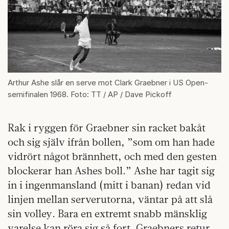
Arthur Ashe slår en serve mot Clark Graebner i US Open-
semifinalen 1968. Foto: TT / AP / Dave Pickoff
Rak i ryggen för Graebner sin racket bakåt
och sig själv ifrån bollen, ”som om han hade
vidrört något brännhett, och med den gesten
blockerar han Ashes boll.” Ashe har tagit sig
in i ingenmansland (mitt i banan) redan vid
linjen mellan serverutorna, väntar på att slå
sin volley. Bara en extremt snabb mänsklig
varelse kan röra sig så fort. Graebners retur