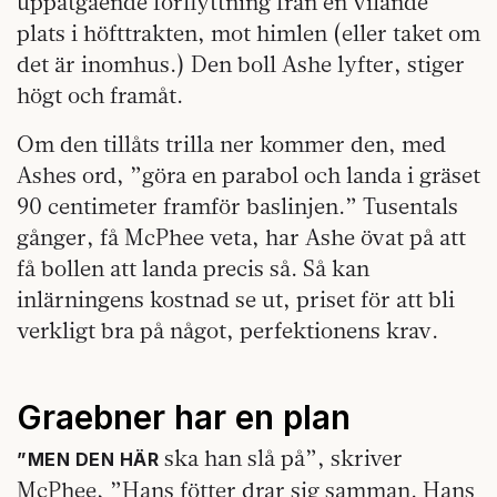
uppåtgående förflyttning från en vilande
plats i höfttrakten, mot himlen (eller taket om
det är inomhus.) Den boll Ashe lyfter, stiger
högt och framåt.
Om den tillåts trilla ner kommer den, med
Ashes ord, ”göra en parabol och landa i gräset
90 centimeter framför baslinjen.” Tusentals
gånger, få McPhee veta, har Ashe övat på att
få bollen att landa precis så. Så kan
inlärningens kostnad se ut, priset för att bli
verkligt bra på något, perfektionens krav.
Graebner har en plan
ska han slå på”, skriver
”MEN DEN HÄR
McPhee, ”Hans fötter drar sig samman. Hans