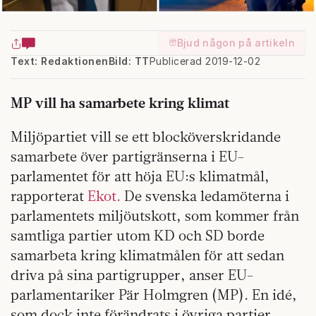
Bjud någon på artikeln
Text: Redaktionen
Bild: TT
Publicerad 2019-12-02
MP vill ha samarbete kring klimat
Miljöpartiet vill se ett blocköverskridande
samarbete över partigränserna i EU-
parlamentet för att höja EU:s klimatmål,
rapporterat
Ekot.
De svenska ledamöterna i
parlamentets miljöutskott, som kommer från
samtliga partier utom KD och SD borde
samarbeta kring klimatmålen för att sedan
driva på sina partigrupper, anser EU-
parlamentariker Pär Holmgren (MP). En idé,
som dock inte förändrats i övriga partier.