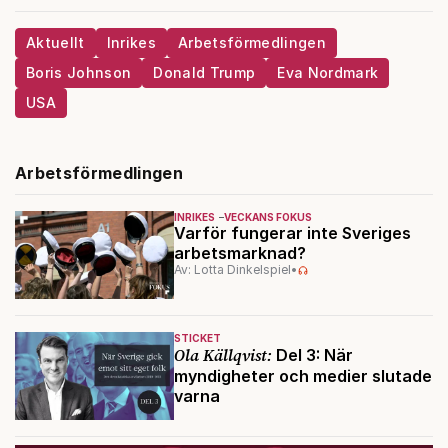
Aktuellt
Inrikes
Arbetsförmedlingen
Boris Johnson
Donald Trump
Eva Nordmark
USA
Arbetsförmedlingen
INRIKES
VECKANS FOKUS
Varför fungerar inte Sveriges
arbetsmarknad?
Av: Lotta Dinkelspiel
•
STICKET
Ola Källqvist:
Del 3: När
myndigheter och medier slutade
varna