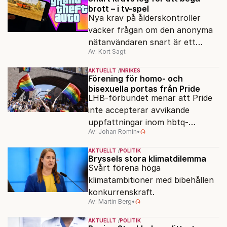
brott – i tv-spel
Nya krav på ålderskontroller
väcker frågan om den anonyma
nätanvändaren snart är ett
Av: Kort Sagt
minne blott.
AKTUELLT
INRIKES
Förening för homo- och
bisexuella portas från Pride
LHB-förbundet menar att Pride
inte accepterar avvikande
uppfattningar inom hbtq-
Av: Johan Romin
•
rörelsen. "Vi har inga problem
med transpersoner", säger
AKTUELLT
POLITIK
ordföranden Linn Saarinen.
Bryssels stora klimatdilemma
Svårt förena höga
klimatambitioner med bibehållen
konkurrenskraft.
Av: Martin Berg
•
AKTUELLT
POLITIK