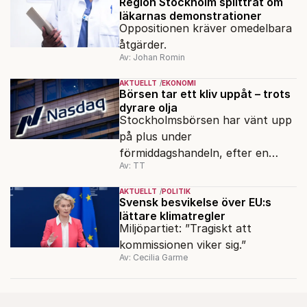
Region Stockholm splittrat om
läkarnas demonstrationer
Oppositionen kräver omedelbara
åtgärder.
Av: Johan Romin
AKTUELLT
EKONOMI
Börsen tar ett kliv uppåt – trots
dyrare olja
Stockholmsbörsen har vänt upp
på plus under
förmiddagshandeln, efter en
Av: TT
inledning nedåt – trots ett högre
oljepris och AI-oro.
AKTUELLT
POLITIK
Svensk besvikelse över EU:s
lättare klimatregler
Miljöpartiet: ”Tragiskt att
kommissionen viker sig.”
Av: Cecilia Garme