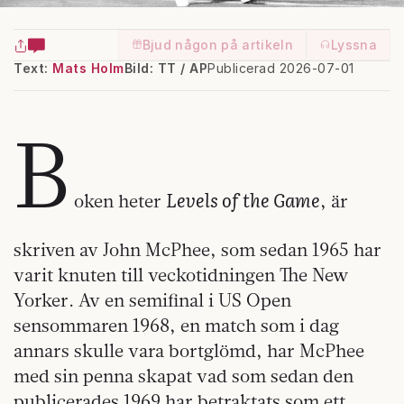
Bjud någon på artikeln
Lyssna
Text:
Mats Holm
Bild: TT / AP
Publicerad 2026-07-01
B
Levels of the Game
oken heter
, är
skriven av John McPhee, som sedan 1965 har
varit knuten till veckotidningen The New
Yorker. Av en semifinal i US Open
sensommaren 1968, en match som i dag
annars skulle vara bortglömd, har McPhee
med sin penna skapat vad som sedan den
publicerades 1969 har betraktats som ett