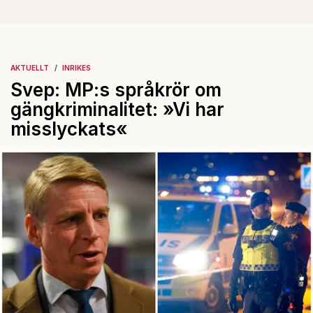
AKTUELLT
INRIKES
Svep: MP:s språkrör om
gängkriminalitet: »Vi har
misslyckats«