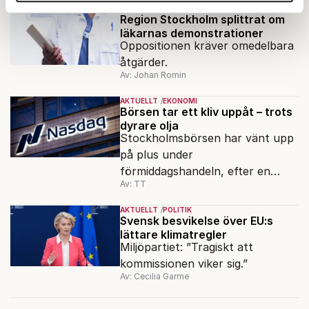
annons- och analysföretag som vi samarbetar med.
AKTUELLT
POLITIK
Dessa kan i sin tur kombinera informationen med annan
Region Stockholm splittrat om
läkarnas demonstrationer
information som du har tillhandahållit eller som de har
Oppositionen kräver omedelbara
samlat in när du har använt deras tjänster.
åtgärder.
Om du vill läsa mer om hur vi hanterar personuppgifter
Av: Johan Romin
kan du göra det
här
.
AKTUELLT
EKONOMI
Börsen tar ett kliv uppåt – trots
dyrare olja
Stockholmsbörsen har vänt upp
på plus under
förmiddagshandeln, efter en
Av: TT
inledning nedåt – trots ett högre
oljepris och AI-oro.
AKTUELLT
POLITIK
Svensk besvikelse över EU:s
lättare klimatregler
Miljöpartiet: ”Tragiskt att
kommissionen viker sig.”
Av: Cecilia Garme