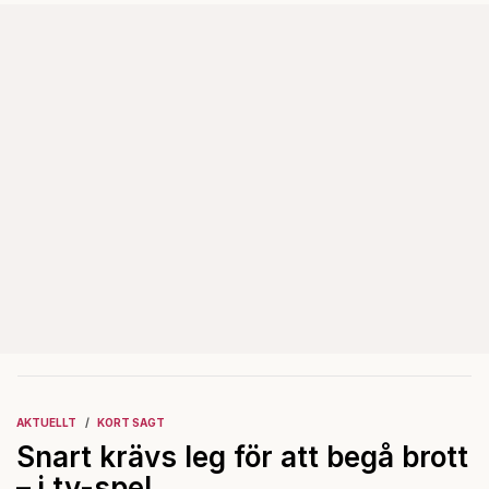
AKTUELLT
KORT SAGT
Snart krävs leg för att begå brott
– i tv-spel