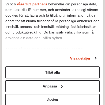
AKTUELLT
KORT SAGT
Vi och
våra 363 partners
behandlar din personliga data,
Snart krävs leg för att begå
brott – i tv-spel
som t.ex. ditt IP-nummer, och använder teknologi såsom
Nya krav på ålderskontroller
cookies för att lagra och få tillgång till information på din
väcker frågan om den anonyma
enhet för att kunna tillhandahålla personliga annonser och
nätanvändaren snart är ett
innehåll, annons- och innehållsmätning, åskådarinsikter
Av: Kort Sagt
minne blott.
och produktutveckling. Du kan själv välja vilka som får
använda din data och i vilka syften.
AKTUELLT
INRIKES
Förening för homo- och
bisexuella portas från Pride
Ta reda på mer om hur dina personliga uppgifter
LHB-förbundet menar att Pride
behandlas och ställ in dina preferenser i
detaljsektionen
.
inte accepterar avvikande
Visa detaljer
Du kan ändra eller dra tillbaka ditt samtycke när som
uppfattningar inom hbtq-
helst från cookie-förklaringen.
Av: Johan Romin
•
rörelsen. "Vi har inga problem
Tillåt alla
med transpersoner", säger
AKTUELLT
POLITIK
Vi använder enhetsidentifierare för att anpassa innehållet
ordföranden Linn Saarinen.
Bryssels stora klimatdilemma
och annonserna till användarna, tillhandahålla funktioner
Svårt förena höga
Anpassa
för sociala medier och analysera vår trafik. Vi
klimatambitioner med bibehållen
vidarebefordrar även sådana identifierare och annan
konkurrenskraft.
Av: Martin Berg
•
information från din enhet till de sociala medier och
Avvisa