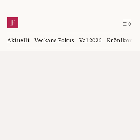
Aktuellt
Veckans Fokus
Val 2026
Krönikor
K