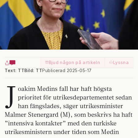
Bjud någon på artikeln
Lyssna
Text: TT
Bild: TT
Publicerad 2025-05-17
J
oakim Medins fall har haft högsta
prioritet för utrikesdepartementet sedan
han fängslades, säger utrikesminister
Malmer Stenergard (M), som beskrivs ha haft
”intensiva kontakter” med den turkiske
utrikesministern under tiden som Medin