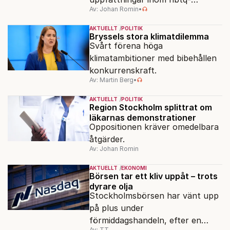
Av: Johan Romin
•
rörelsen. "Vi har inga problem
med transpersoner", säger
AKTUELLT
POLITIK
ordföranden Linn Saarinen.
Bryssels stora klimatdilemma
Svårt förena höga
klimatambitioner med bibehållen
konkurrenskraft.
Av: Martin Berg
•
AKTUELLT
POLITIK
Region Stockholm splittrat om
läkarnas demonstrationer
Oppositionen kräver omedelbara
åtgärder.
Av: Johan Romin
AKTUELLT
EKONOMI
Börsen tar ett kliv uppåt – trots
dyrare olja
Stockholmsbörsen har vänt upp
på plus under
förmiddagshandeln, efter en
Av: TT