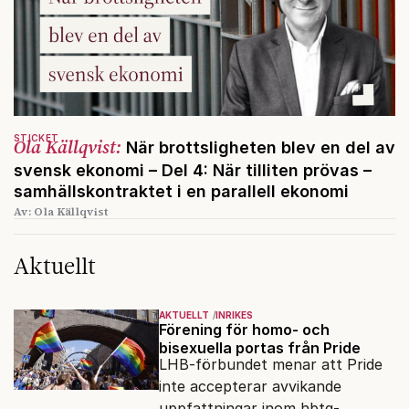
STICKET
Ola Källqvist:
När brottsligheten blev en del av
svensk ekonomi – Del 4: När tilliten prövas –
samhällskontraktet i en parallell ekonomi
Av: Ola Källqvist
Aktuellt
AKTUELLT
INRIKES
Förening för homo- och
bisexuella portas från Pride
LHB-förbundet menar att Pride
inte accepterar avvikande
uppfattningar inom hbtq-