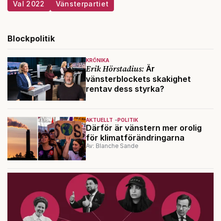
Val 2022
Vänsterpartiet
Blockpolitik
KRÖNIKA
Erik Hörstadius:
Är
vänsterblockets skakighet
rentav dess styrka?
AKTUELLT
POLITIK
Därför är vänstern mer orolig
för klimatförändringarna
Av: Blanche Sande