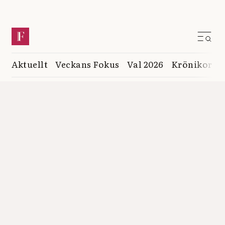
Aktuellt
Veckans Fokus
Val 2026
Krönikor
K