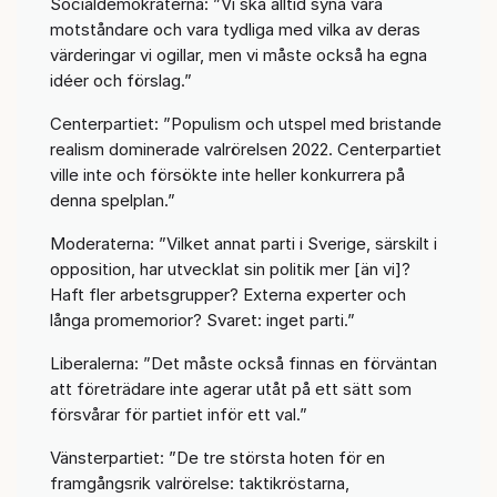
Socialdemokraterna: ”Vi ska alltid syna våra
motståndare och vara tydliga med vilka av deras
värderingar vi ogillar, men vi måste också ha egna
idéer och förslag.”
Centerpartiet: ”Populism och utspel med bristande
realism dominerade valrörelsen 2022. Centerpartiet
ville inte och försökte inte heller konkurrera på
denna spelplan.”
Moderaterna: ”Vilket annat parti i Sverige, särskilt i
opposition, har utvecklat sin politik mer [än vi]?
Haft fler arbetsgrupper? Externa experter och
långa promemorior? Svaret: inget parti.”
Liberalerna: ”Det måste också finnas en förväntan
att företrädare inte agerar utåt på ett sätt som
försvårar för partiet inför ett val.”
Vänsterpartiet: ”De tre största hoten för en
framgångsrik valrörelse: taktikröstarna,