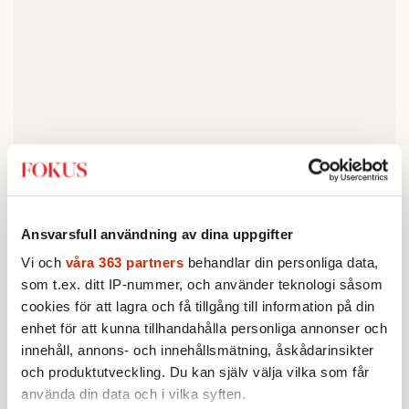
Miljöpartiet går steget längre och stämplar
Ansvarsfull användning av dina uppgifter
post
hela valrörelsen som präglad av så kallad
Vi och
våra 363 partners
behandlar din personliga data,
truth
, ett debattklimat där sanningshalten i
som t.ex. ditt IP-nummer, och använder teknologi såsom
ett påstående inte är relevant – det viktiga är
cookies för att lagra och få tillgång till information på din
att väcka rätt känslor. Miljöpartiet kommer
enhet för att kunna tillhandahålla personliga annonser och
dock att ”fortsätta vara en kraft för ärliga och
innehåll, annons- och innehållsmätning, åskådarinsikter
och produktutveckling. Du kan själv välja vilka som får
tydliga debatter och dialoger grundade på
använda din data och i vilka syften.
fakta och upprätthållande av sanningen”,