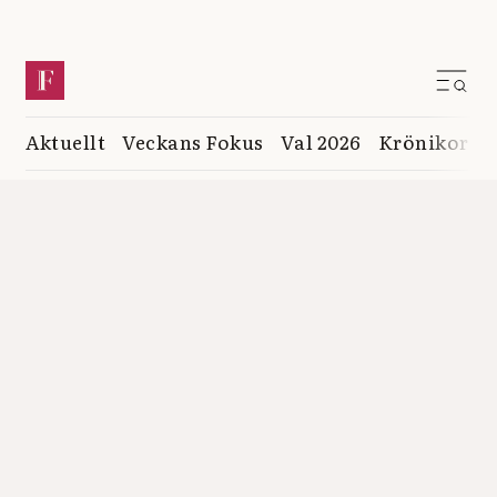
Aktuellt
Veckans Fokus
Val 2026
Krönikor
K