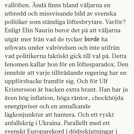
vallöften. Ändå finns bland väljarna en
utbredd och missvisande bild av svenska
politiker som ständiga löftesbrytare. Varför?
Enligt Elin Naurin beror det på att väljarna
borde
utgår mer från vad de tycker
ha
utlovats under valrörelsen och inte utifrån
vad politikerna faktiskt gick till val på. Detta
fenomen kallar hon för en löftesparadox. Den
innebär att varje tillträdande regering har en
uppförsbacke framför sig. Och för Ulf
Kristersson är backen extra brant. Han har ju
även hög inflation, höga räntor, chockhöjda
energipriser och en annalkande
lågkonjunktur att hantera. Och ett ryskt
anfallskrig i Ukraina. Parallellt med ett
svenskt Europarekord i dödsskjutningar i