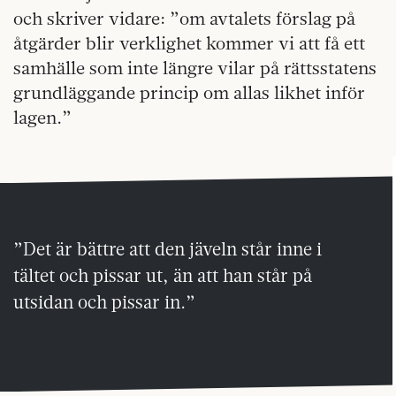
och skriver vidare: ”om avtalets förslag på
åtgärder blir verklighet kommer vi att få ett
samhälle som inte längre vilar på rättsstatens
grundläggande princip om allas likhet inför
lagen.”
”Det är bättre att den jäveln står inne i
tältet och pissar ut, än att han står på
utsidan och pissar in.”