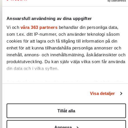
Till och med det tidigare regionrådet Anna
Ansvarsfull användning av dina uppgifter
Starbrink från Stockholm, som ägnade sig åt
Vi och
våra 363 partners
behandlar din personliga data,
krypskytte mot Nyamko Sabuni och hennes
som t.ex. ditt IP-nummer, och använder teknologi såsom
mjuka linje mot SD, har befordrats till
cookies för att lagra och få tillgång till information på din
riksdagsledamot.
enhet för att kunna tillhandahålla personliga annonser och
innehåll, annons- och innehållsmätning, åskådarinsikter och
Bedömningen från statsrådsberedningen
produktutveckling. Du kan själv välja vilka som får använda
lyder alltså: partiledare Pehrson har ett
din data och i vilka syften.
betydligt enklare jobb att hålla ordning i
riksdagsgruppen om Liberalerna ingår i
Ta reda på mer om hur dina personliga uppgifter behandlas
regeringen. Säg den liberala ledamot som vill
och ställ in dina preferenser i
detaljsektionen
. Du kan
Visa detaljer
ändra eller dra tillbaka ditt samtycke när som helst från
spräcka en regering där L ingår och gå till
cookie-förklaringen.
historien som en modern Ture Königsson;
Tillåt alla
den folkpartiske riksdagsledamot som 1959
Vi använder enhetsidentifierare för att anpassa innehållet
svek partilinjen och förverkligade
och annonserna till användarna, tillhandahålla funktioner för
Anpassa