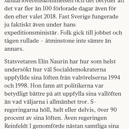
Januariöverenskommelsen och det betyder att
det var fler än 100 förlorade dagar även för
den efter valet 2018. Fast Sverige fungerade
ju faktiskt även under hans
expeditionsministär. Folk gick till jobbet och
tågen rullade – åtminstone inte sämre än
annars.
Statsvetaren Elin Naurin har hur som helst
undersökt hur väl Socialdemokraterna
uppfyllde sina löften från valrörelserna 1994
och 1998. Hon fann att politikerna var
betydligt bättre på att uppfylla sina vallöften
än vad väljarna i allmänhet tror. S-
regeringarna höll, helt eller delvis, över 90
procent av sina löften. Även regeringen
Reinfeldt I genomförde nästan samtliga sina