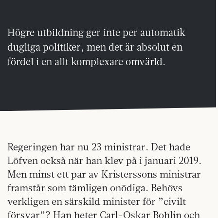
Högre utbildning ger inte per automatik
dugliga politiker, men det är absolut en
fördel i en allt komplexare omvärld.
Regeringen har nu 23 ministrar. Det hade
Löfven också när han klev på i januari 2019.
Men minst ett par av Kristerssons ministrar
framstår som tämligen onödiga. Behövs
verkligen en särskild minister för ”civilt
försvar”? Han heter Carl-Oskar Bohlin och