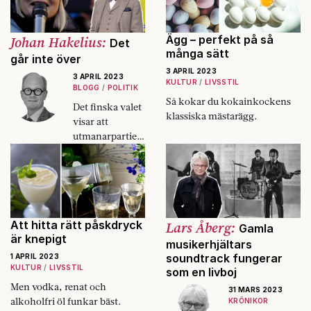
Johan Hakelius:
Ägg – perfekt på så
Det
många sätt
går inte över
3 APRIL 2023
3 APRIL 2023
KULTUR
LIVSSTIL
BLOGG
POLITIK
Så kokar du kokainkockens
Det finska valet
klassiska mästarägg.
visar att
utmanarpartier
inte är
dagsländor.
Att hitta rätt påskdryck
Lars Åberg:
Gamla
är knepigt
musikerhjältars
soundtrack fungerar
1 APRIL 2023
KULTUR
LIVSSTIL
som en livboj
Men vodka, renat och
31 MARS 2023
alkoholfri öl funkar bäst.
KRÖNIKOR