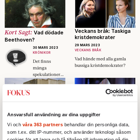
ska plocka upp
sin egen skit
och jag skulle
skämmas inför
mina vänner…
Kort Sagt:
Veckans bråk: Taskiga
Vad dödade
kristdemokrater
Beethoven?
29 MARS 2023
30 MARS 2023
VECKANS BRÅK
KRÖNIKOR
Vad hände med alla gamla
Det finns
bussiga kristdemokrater?
många
spekulationer
kring
Beethovens
död. Nu tror sig
dock en grupp
forskare vara
sanningen på
”Gift er – föd barn –
Ann Heberlein:
Ansvarsfull användning av dina uppgifter
spåren.
befolka territoriet”
Prästen sa att mina
Vi och
våra 363 partners
behandlar din personliga data,
borgerliga värderingar
29 MARS 2023
som t.ex. ditt IP-nummer, och använder teknologi såsom
AKTUELLT
UTRIKES
inte hör hemma i
cookies för att lagra och få tillgång till information på din