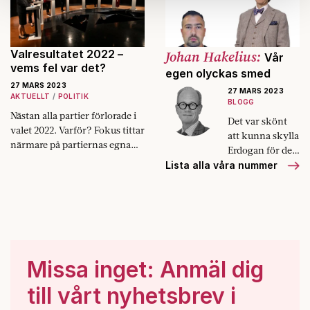
samlat in när du har använt deras tjänster.
Om du vill läsa mer om hur vi hanterar personuppgifter
kan du göra det
här
.
Valresultatet 2022 –
Johan Hakelius:
Vår
vems fel var det?
egen olyckas smed
27 MARS 2023
27 MARS 2023
AKTUELLT
POLITIK
BLOGG
Nästan alla partier förlorade i
Det var skönt
valet 2022. Varför? Fokus tittar
att kunna skylla
närmare på partiernas egna
Erdogan för den
eftervalsanalyser.
Kurdiske räven.
Lista alla våra nummer
Men det var
svensk polis
som lät honom
gå fri.
Missa inget: Anmäl dig
till vårt nyhetsbrev i