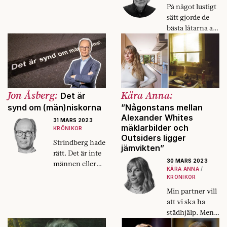
På något lustigt
sätt gjorde de
bästa låtarna att
man själv kände
sig bättre än
man faktiskt
var.
Jon Åsberg:
Kära Anna:
Det är
synd om (män)niskorna
”Någonstans mellan
Alexander Whites
31 MARS 2023
mäklarbilder och
KRÖNIKOR
Outsiders ligger
Strindberg hade
jämvikten”
rätt. Det är inte
30 MARS 2023
männen eller
KÄRA ANNA
kvinnorna eller
KRÖNIKOR
transpersonern
Min partner vill
a eller de
att vi ska ha
rasifierade som
städhjälp. Men
har det svårt.
jag tycker man