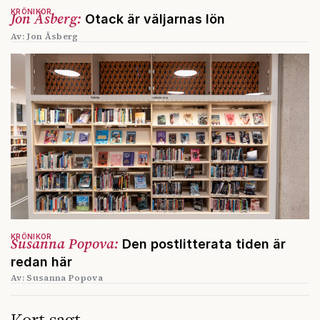
KRÖNIKOR
Jon Åsberg:
Otack är väljarnas lön
Av: Jon Åsberg
KRÖNIKOR
Susanna Popova:
Den postlitterata tiden är
redan här
Av: Susanna Popova
Kort sagt