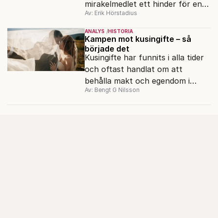
mirakelmedlet ett hinder för en
Av: Erik Hörstadius
verklig hälsorevolution?
ANALYS
HISTORIA
Kampen mot kusingifte – så
började det
Kusingifte har funnits i alla tider
och oftast handlat om att
behålla makt och egendom i
Av: Bengt G Nilsson
släkten. Bengt G Nilsson undrar
om regeringen känner till den
historiska kontexten när den nu
överväger ett förbud.