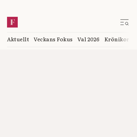
Aktuellt
Veckans Fokus
Val 2026
Krönikor
K