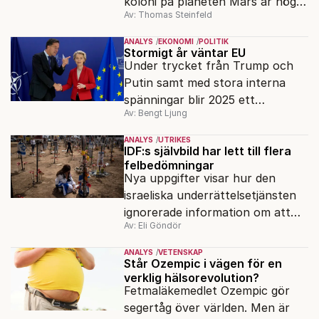
koloni på planeten Mars är högst
Av: Thomas Steinfeld
osäkert. Men innan dess kommer
han ha återupplivat några otäcka
ANALYS
EKONOMI
POLITIK
varelser, inte från rymden, utan
Stormigt år väntar EU
Under trycket från Trump och
från det förflutna.
Putin samt med stora interna
spänningar blir 2025 ett
Av: Bengt Ljung
sanningens ögonblick för EU.
ANALYS
UTRIKES
IDF:s självbild har lett till flera
felbedömningar
Nya uppgifter visar hur den
israeliska underrättelsetjänsten
ignorerade information om att
Av: Eli Göndör
Hamas planerade en massaker
den 7 oktober 2023.
ANALYS
VETENSKAP
Står Ozempic i vägen för en
verklig hälsorevolution?
Fetmaläkemedlet Ozempic gör
segertåg över världen. Men är