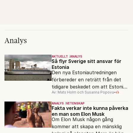
Analys
AKTUELLT
ANALYS
Så flyr Sverige sitt ansvar för
Estonia
Den nya Estoniautredningen
förbereder en reträtt från det
tidigare beskedet om att Estonia
Av: Mats Holm och Susanna Popova
•
inte var sjövärdig.
ANALYS
VETENSKAP
Fakta verkar inte kunna påverka
en man som Elon Musk
Om Elon Musk någon gång
kommer att skapa en mänsklig