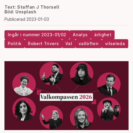
Text: Staffan J Thorsell
Bild: Unsplash
Publicerad 2023-01-03
Ingår i nummer 2023-01/02
Analys
ärlighet
Politik
Robert Trivers
Val
vallöften
vilseleda