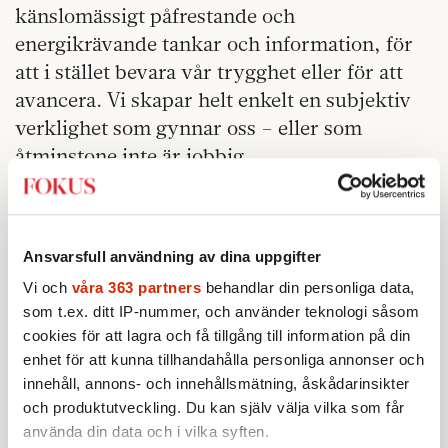
känslomässigt påfrestande och
energikrävande tankar och information, för
att i stället bevara vår trygghet eller för att
avancera. Vi skapar helt enkelt en subjektiv
verklighet som gynnar oss – eller som
åtminstone inte är jobbig.
Sedan finns det tankebiaser – fnurror på den
kognitiva tråden. En vanlig sådan är
konfirmeringsbias – tendensen att omedvetet
Ansvarsfull användning av dina uppgifter
fokusera på information som bekräftar den
Vi och
våra 363 partners
behandlar din personliga data,
egna övertygelsen.
som t.ex. ditt IP-nummer, och använder teknologi såsom
cookies för att lagra och få tillgång till information på din
Hur som helst så vilseleder vi inte andra på
enhet för att kunna tillhandahålla personliga annonser och
grund av illvilja – åtminstone inte oftast. Vi
innehåll, annons- och innehållsmätning, åskådarinsikter
och produktutveckling. Du kan själv välja vilka som får
är helt enkelt bara långt utvecklade
använda din data och i vilka syften.
människor.