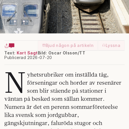
Bjud någon på artikeln
Lyssna
Text:
Kort Sagt
Bild: Oscar Olsson/TT
Publicerad 2026-07-20
N
yhetsrubriker om inställda tåg,
förseningar och horder av resenärer
som blir stående på stationer i
väntan på besked som sällan kommer.
Numera är det en perenn sommarföreteelse
lika svensk som jordgubbar,
gängskjutningar, faluröda stugor och