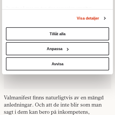
Ta reda på mer om hur dina personliga uppgifter
behandlas och ställ in dina preferenser i
detaljsektionen
.
Visa detaljer
Du kan ändra eller dra tillbaka ditt samtycke när som
helst från cookie-förklaringen.
Tillåt alla
Vi använder enhetsidentifierare för att anpassa innehållet
och annonserna till användarna, tillhandahålla funktioner
Anpassa
för sociala medier och analysera vår trafik. Vi
vidarebefordrar även sådana identifierare och annan
information från din enhet till de sociala medier och
Avvisa
annons- och analysföretag som vi samarbetar med.
Dessa kan i sin tur kombinera informationen med annan
information som du har tillhandahållit eller som de har
samlat in när du har använt deras tjänster.
Om du vill läsa mer om hur vi hanterar personuppgifter
Valmanifest finns naturligtvis av en mängd
kan du göra det
här
.
anledningar. Och att de inte blir som man
sagt i dem kan bero på inkompetens,