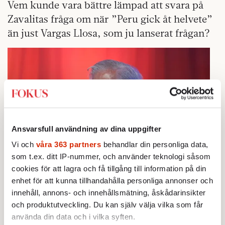
Vem kunde vara bättre lämpad att svara på
Zavalitas fråga om när ”Peru gick åt helvete”
än just Vargas Llosa, som ju lanserat frågan?
Ansvarsfull användning av dina uppgifter
Vi och
våra 363 partners
behandlar din personliga data,
som t.ex. ditt IP-nummer, och använder teknologi såsom
cookies för att lagra och få tillgång till information på din
enhet för att kunna tillhandahålla personliga annonser och
Mario Vargas Llosa. Foto: AP
innehåll, annons- och innehållsmätning, åskådarinsikter
och produktutveckling. Du kan själv välja vilka som får
När jag intervjuade Vargas Llosa i hans hem i
använda din data och i vilka syften.
Lima, före valet 1990, talade han om de