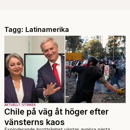
Tagg: Latinamerika
AKTUELLT
UTRIKES
Chile på väg åt höger efter
vänsterns kaos
Exploderande brottslighet väntas avgöra nästa