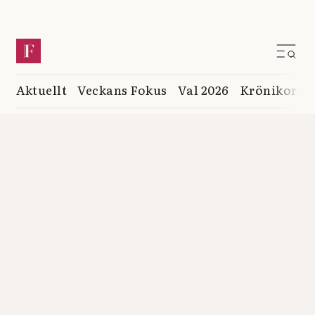
Aktuellt
Veckans Fokus
Val 2026
Krönikor
K