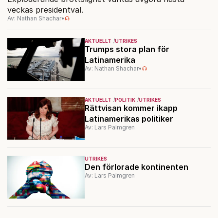
veckas presidentval.
Av: Nathan Shachar
•
AKTUELLT
UTRIKES
Trumps stora plan för
Latinamerika
Av: Nathan Shachar
•
AKTUELLT
POLITIK
UTRIKES
Rättvisan kommer ikapp
Latinamerikas politiker
Av: Lars Palmgren
UTRIKES
Den förlorade kontinenten
Av: Lars Palmgren