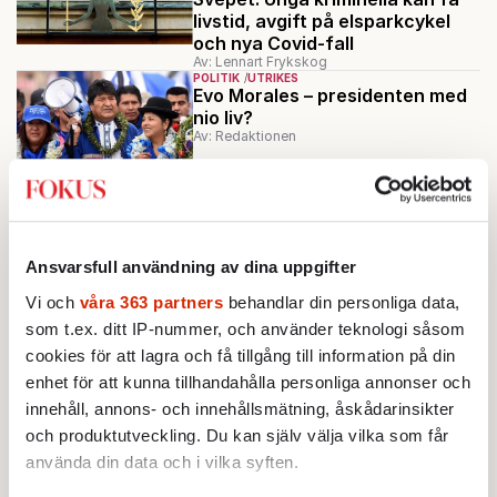
livstid, avgift på elsparkcykel
och nya Covid-fall
Av: Lennart Frykskog
POLITIK
UTRIKES
Evo Morales – presidenten med
nio liv?
Av: Redaktionen
MINNESORD
Josefin Ekermann – en
principfast människoförsvarare
Av: Redaktionen
Ansvarsfull användning av dina uppgifter
UTRIKES
Venezuela – ett elektriskt och
Vi och
våra 363 partners
behandlar din personliga data,
politiskt haveri
Av: Ebba Blume
som t.ex. ditt IP-nummer, och använder teknologi såsom
cookies för att lagra och få tillgång till information på din
Ladda fler
enhet för att kunna tillhandahålla personliga annonser och
innehåll, annons- och innehållsmätning, åskådarinsikter
och produktutveckling. Du kan själv välja vilka som får
Mest lästa
använda din data och i vilka syften.