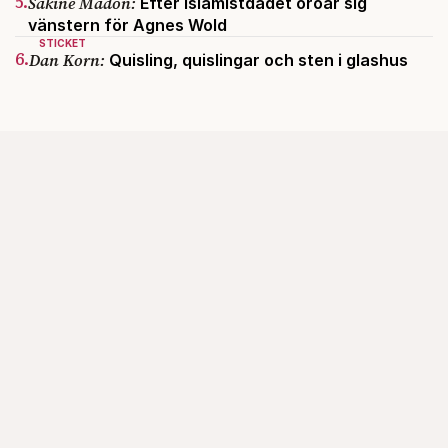
5.
Sakine Madon:
Efter islamistdådet oroar sig
vänstern för Agnes Wold
STICKET
6.
Dan Korn:
Quisling, quislingar och sten i glashus