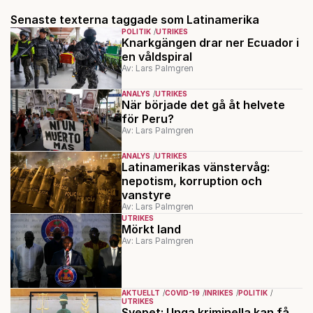
Senaste texterna taggade som Latinamerika
POLITIK
UTRIKES
Knarkgängen drar ner Ecuador i
en våldspiral
Av: Lars Palmgren
ANALYS
UTRIKES
När började det gå åt helvete
för Peru?
Av: Lars Palmgren
ANALYS
UTRIKES
Latinamerikas vänstervåg:
nepotism, korruption och
vanstyre
Av: Lars Palmgren
UTRIKES
Mörkt land
Av: Lars Palmgren
AKTUELLT
COVID-19
INRIKES
POLITIK
UTRIKES
Svepet: Unga kriminella kan få