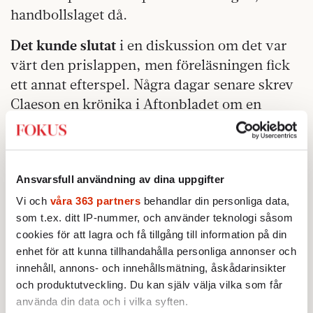
handbollslaget då.
Det kunde slutat
i en diskussion om det var
värt den prislappen, men föreläsningen fick
ett annat efterspel. Några dagar senare skrev
Claeson en krönika i Aftonbladet om en
föreläsning för högstadie- och
gymnasieelever som spårat ur. Där killar sagt
att kvinnor förtjänar stryk av sina män,
andra har uttryckt grov homofobi och
Ansvarsfull användning av dina uppgifter
plötsligt ska någon skrikit att »Emma är en
Vi och
våra 363 partners
behandlar din personliga data,
som t.ex. ditt IP-nummer, och använder teknologi såsom
jävla hora«.
cookies för att lagra och få tillgång till information på din
– Jag tycker att hon förstärker situationen. Vi
enhet för att kunna tillhandahålla personliga annonser och
innehåll, annons- och innehållsmätning, åskådarinsikter
vuxna som var där känner inte igen oss i den
och produktutveckling. Du kan själv välja vilka som får
kraftfulla beskrivningen, säger rektorn för
använda din data och i vilka syften.
Wendela Hellmanskolan,
Sara Mattsson
till