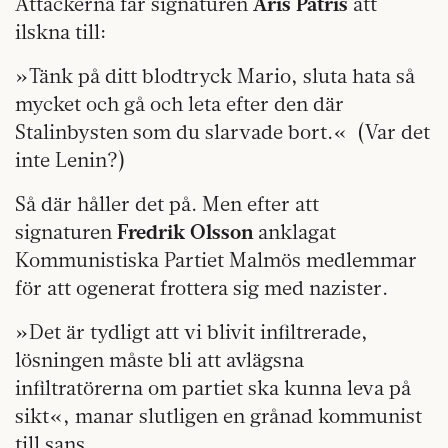
Attackerna får signaturen
Aris Patris
att
ilskna till:
»Tänk på ditt blodtryck Mario, sluta hata så
mycket och gå och leta efter den där
Stalinbysten som du slarvade bort.« (Var det
inte Lenin?)
Så där håller det på. Men efter att
signaturen
Fredrik Olsson
anklagat
Kommunistiska Partiet Malmös medlemmar
för att ogenerat frottera sig med nazister.
»Det är tydligt att vi blivit infiltrerade,
lösningen måste bli att avlägsna
infiltratörerna om partiet ska kunna leva på
sikt«, manar slutligen en grånad kommunist
till sans.