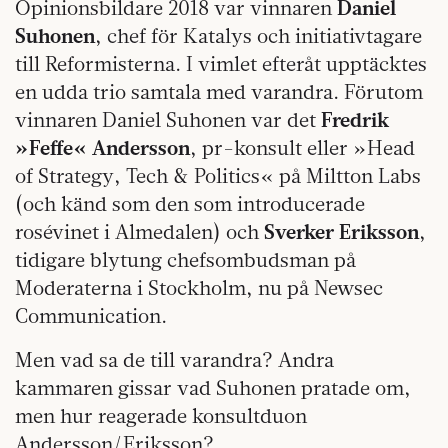
Opinionsbildare 2018 var vinnaren
Daniel
Suhonen
, chef för Katalys och initiativtagare
till Reformisterna. I vimlet efteråt upptäcktes
en udda trio samtala med varandra. Förutom
vinnaren Daniel Suhonen var det
Fredrik
»Feffe« Andersson
, pr-konsult eller »Head
of Strategy, Tech & Politics« på Miltton Labs
(och känd som den som introducerade
rosévinet i Almedalen) och
Sverker Eriksson
,
tidigare blytung chefsombudsman på
Moderaterna i Stockholm, nu på Newsec
Communication.
Men vad sa de till varandra? Andra
kammaren gissar vad Suhonen pratade om,
men hur reagerade konsultduon
Andersson/Eriksson?