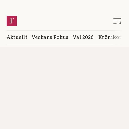
Aktuellt
Veckans Fokus
Val 2026
Krönikor
K