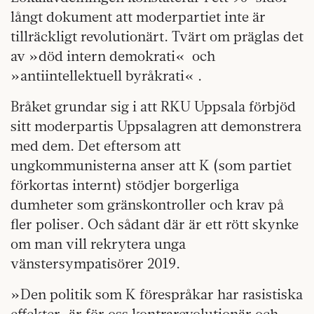
långt dokument att moderpartiet inte är
tillräckligt revolutionärt. Tvärt om präglas det
av »död intern demokrati« och
»antiintellektuell byråkrati« .
Bråket grundar sig i att RKU Uppsala förbjöd
sitt moderpartis Uppsalagren att demonstrera
med dem. Det eftersom att
ungkommunisterna anser att K (som partiet
förkortas internt) stödjer borgerliga
dumheter som gränskontroller och krav på
fler poliser. Och sådant där är ett rött skynke
om man vill rekrytera unga
vänstersympatisörer 2019.
»Den politik som K förespråkar har rasistiska
effekter, är för oss kontrarevolutionär och