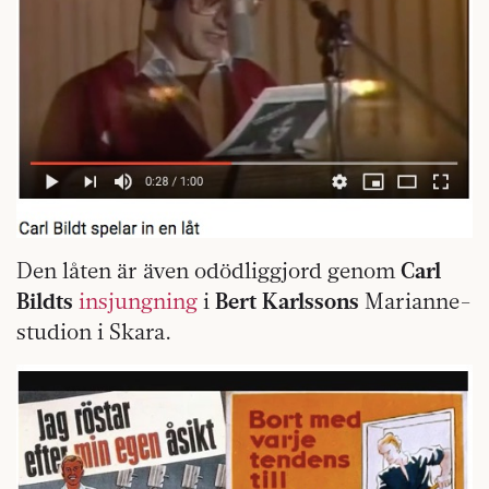
Den låten är även odödliggjord genom
Carl
Bildts
insjungning
i
Bert Karlssons
Marianne-
studion i Skara.