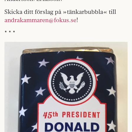
Skicka ditt förslag på »tänkarbubbla« till
andrakammaren@fokus.se
!
* * *