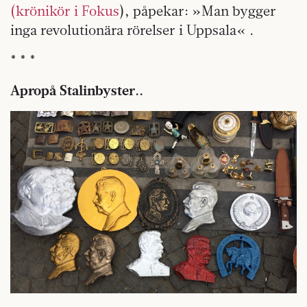
(krönikör i Fokus
), påpekar: »Man bygger
inga revolutionära rörelser i Uppsala« .
* * *
Apropå Stalinbyster..