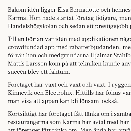
Bakom idén ligger Elsa Bernadotte och hennes 
Karma. Hon hade startat företag tidigare, men
Handelshögskolan och sedan ett prestigejobb
Till en början var idén med applikationen någo
crowdfundad app med rabatterbjudanden, men d
förrän hon och medgrundarna Hjalmar Ståhlb
Mattis Larsson kom på att tekniken kunde anv
succén blev ett faktum.
Företaget har växt och växt och växt. I rygge
Kinnevik och Electrolux. Hittills har fokus var
man visa att appen kan bli lönsam
också.
Kortsiktigt har företaget fått tänka om i sa
restaurangerna som Karma har avtal med har ha
att företaget fått tänka om. Men ändå har anvä