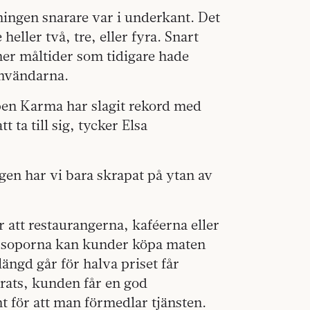
ningen snarare var i underkant. Det
heller två, tre, eller fyra. Snart
ner måltider som tidigare hade
användarna.
ppen Karma har slagit rekord med
 ta till sig, tycker Elsa
igen har vi bara skrapat på ytan av
ör att restaurangerna, kaféerna eller
i soporna kan kunder köpa maten
elängd går för halva priset får
erats, kunden får en god
 för att man förmedlar tjänsten.