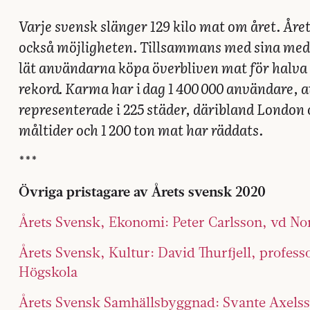
Varje svensk slänger 129 kilo mat om året. År
också möjligheten. Tillsammans med sina me
lät användarna köpa överbliven mat för halva 
rekord. Karma har i dag 1 400 000 användare, a
representerade i 225 städer, däribland London 
måltider och 1 200 ton mat har räddats.
***
Övriga pristagare av Årets svensk 2020
Årets Svensk, Ekonomi: Peter Carlsson, vd No
Årets Svensk, Kultur: David Thurfjell, profess
Högskola
Årets Svensk Samhällsbyggnad: Svante Axelss