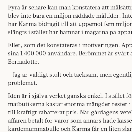
Fyra år senare kan man konstatera att målsätt
blev inte bara en miljon räddade måltider. Inte 
har Karma bidragit till att uppemot fem miljo
slängts i stället har hamnat i magarna på app
Eller, som det konstateras i motiveringen. A
sina 1 400 000 användare. Berömmet är svårt att
Bernadotte.
– Jag är väldigt stolt och tacksam, men egentl
problemet.
Idén är i själva verket ganska enkel. I stället f
matbutikerna kastar enorma mängder rester 
till kraftigt rabatterat pris. När gårdagens vet
affären betalt för varor som annars hade kass
kardemummabulle och Karma får en liten slant