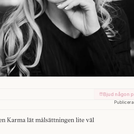
Bjud någon p
Publicer
en Karma lät målsättningen lite väl