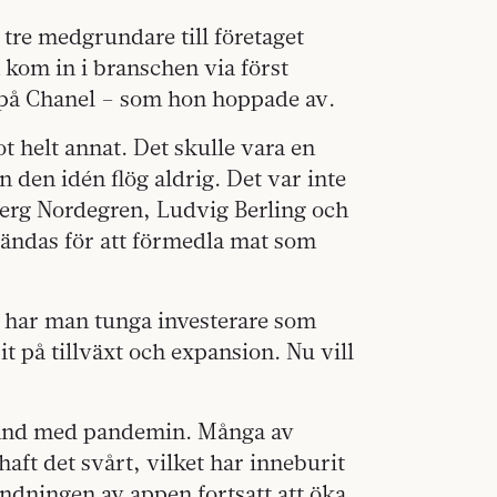
tre medgrundare till företaget
 kom in i branschen via först
 på Chanel – som hon hoppade av.
t helt annat. Det skulle vara en
en idén flög aldrig. Det var inte
erg Nordegren, Ludvig Berling och
ändas för att förmedla mat som
n har man tunga investerare som
it på tillväxt och expansion. Nu vill
mband med pandemin. Många av
ft det svårt, vilket har inneburit
ndningen av appen fortsatt att öka.