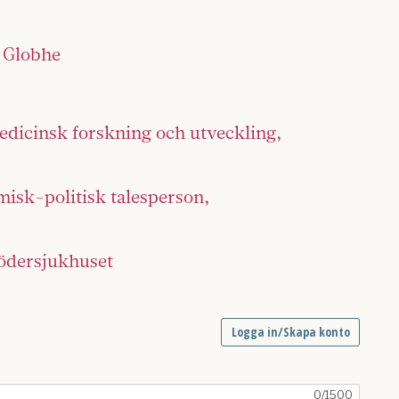
d Globhe
edicinsk forskning och utveckling,
misk-politisk talesperson,
Södersjukhuset