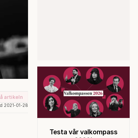
å artikeln
ad 2021-01-28
Testa vår valkompass