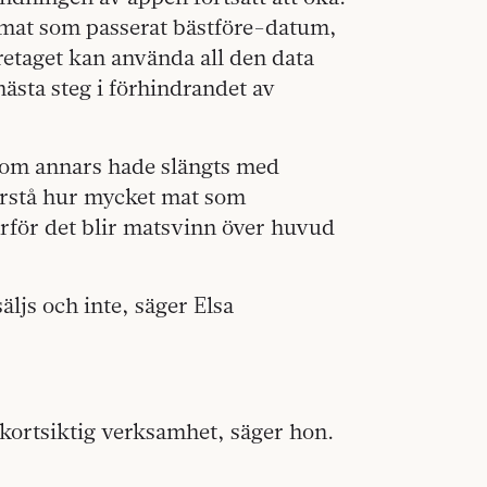
a mat som passerat bästföre-datum,
retaget kan använda all den data
nästa steg i förhindrandet av
 som annars hade slängts med
förstå hur mycket mat som
arför det blir mat­svinn över huvud
äljs och inte, säger Elsa
 kortsiktig verksamhet, säger hon.