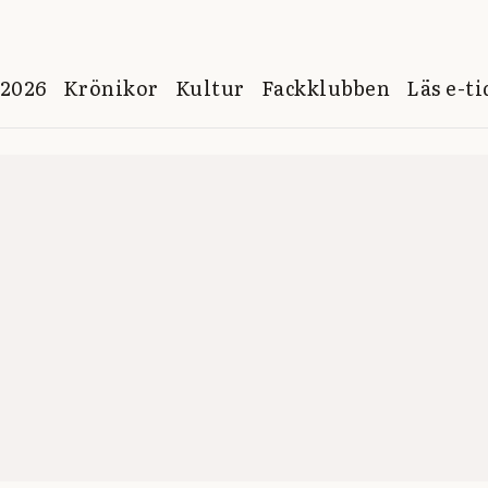
 2026
Krönikor
Kultur
Fackklubben
Läs e-t