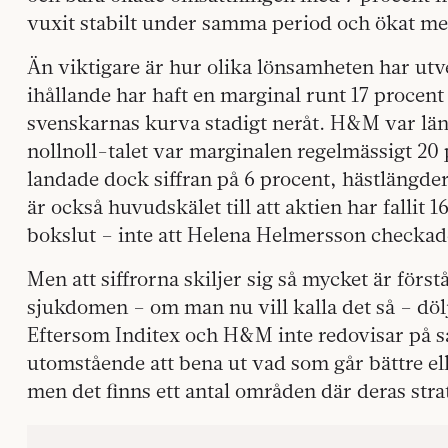
vuxit stabilt under samma period och ökat me
Än viktigare är hur olika lönsamheten har utv
ihållande har haft en marginal runt 17 procent
svenskarnas kurva stadigt neråt. H&M var lä
nollnoll-talet var marginalen regelmässigt 20 
landade dock siffran på 6 procent, hästlängder
är också huvudskälet till att aktien har fallit 
bokslut – inte att Helena Helmersson checkad
Men att siffrorna skiljer sig så mycket är för
sjukdomen – om man nu vill kalla det så – dölj
Eftersom Inditex och H&M inte redovisar på sa
utomstående att bena ut vad som går bättre el
men det finns ett antal områden där deras strat