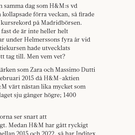
 Men samma dag som H&M:s vd
kollapsade förra veckan, så firade
t kursrekord på Madridbörsen.
ast de är inte heller helt
ar under Helmerssons fyra år vid
ktiekursen hade utvecklats
t tag till. Men vem vet?
umärken som Zara och Massimo Dutti
n februari 2015 då H&M-aktien
H&M värt nästan lika mycket som
laget sju gånger högre; 1400
rorna ser snart att
ligt. Medan H&M har gått ryckigt
llan 2015 och 2022, så har Inditex