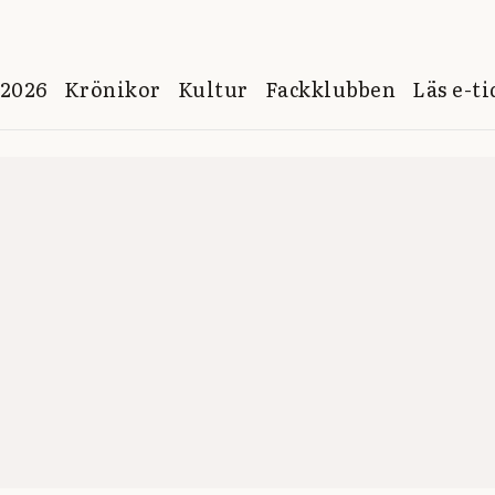
 2026
Krönikor
Kultur
Fackklubben
Läs e-t