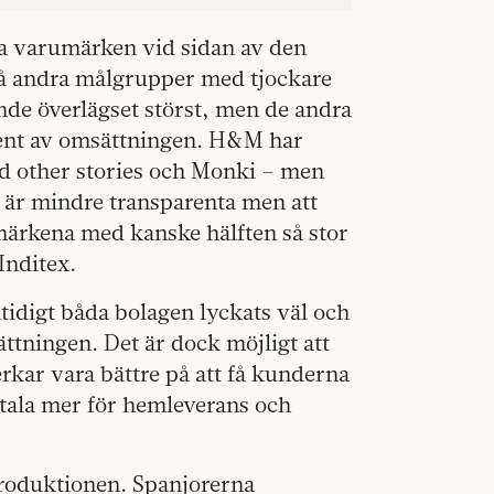
ika varumärken vid sidan av den
 nå andra målgrupper med tjockare
nde överlägset störst, men de andra
ent av omsättningen. H&M har
d other stories och Monki – men
 är mindre transparenta men att
märkena med kanske hälften så stor
 Inditex.
tidigt båda bolagen lyckats väl och
tningen. Det är dock möjligt att
rkar vara bättre på att få kunderna
betala mer för hemleverans och
 produktionen. Spanjorerna