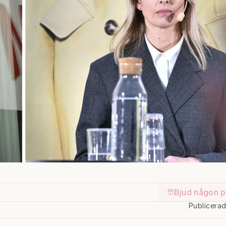
Bjud någon p
Publicera