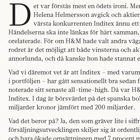
D
et var förstås mest en ödets ironi.
Helena Helmersson avgick och aktien 
värsta konkurrenten Inditex ännu et
Händelserna ska inte länkas för hårt samman, f
orelaterade. För om H&M hade valt andra väg
rodret är det möjligt att både vinsterna och a
annorlunda, och då kanske hon hade stannat et
Vad vi däremot vet är att Inditex – med var
i portföljen – har gått sensationellt bra seda
noterade sitt senaste all-time-high. Då var 
Inditex. I dag är börsvärdet på det spanska bo
miljarder kronor jämfört med 200 miljarder.
Vad det beror på? Ja, den som gräver lite i siff
försäljningsutvecklingen skiljer sig åt ordent
och bara ökade omsättningen med 7 procent me