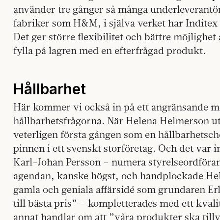
använder tre gånger så många underleverantö
fabriker som H&M, i själva verket har Inditex b
Det ger större flexibilitet och bättre möjlighet
fylla på lagren med en efterfrågad produkt.
Hållbarhet
Här kommer vi också in på ett angränsande 
hållbarhetsfrågorna. När Helena Helmerson ut
veterligen första gången som en hållbarhetschef
pinnen i ett svenskt storföretag. Och det var
Karl-Johan Persson – numera styrelseordföran
agendan, kanske högst, och handplockade He
gamla och geniala affärsidé som grundaren E
till bästa pris” – kompletterades med ett kval
annat handlar om att ”våra produkter ska tillv