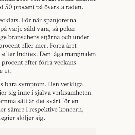
d 50 procent på översta raden.
ecklats. För när spanjorerna
 på varje såld vara, så pekar
nge branschens stjärna och under
procent eller mer. Förra året
 efter Inditex. Den låga marginalen
16 procent efter förra veckans
e ut.
stås bara symptom. Den verkliga
er sig inne i själva verksamheten.
mma sätt är det svårt för en
ler sämre i respektive koncern,
egier skiljer sig.