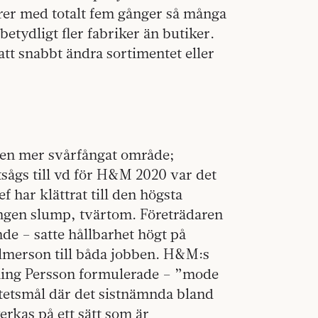
rer med totalt fem gånger så många
etydligt fler fabriker än butiker.
 att snabbt ändra sortimentet eller
men mer svårfångat område;
sågs till vd för H&M 2020 var det
 har klättrat till den högsta
 ingen slump, tvärtom. Företrädaren
de – satte hållbarhet högt på
lmerson till båda jobben. H&M:s
rling Persson formulerade – ”mode
itetsmål där det sistnämnda bland
erkas på ett sätt som är