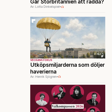
Går Storbritannien att rädda?
Av: Lotta Dinkelspiel
•
VECKANS FOKUS
Utköpsmiljarderna som döljer
haverierna
Av: Henrik Sjögren
•