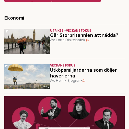
Ekonomi
UTRIKES
VECKANS FOKUS
Går Storbritannien att rädda?
Av: Lotta Dinkelspiel
•
VECKANS FOKUS
Utköpsmiljarderna som döljer
haverierna
Av: Henrik Sjögren
•