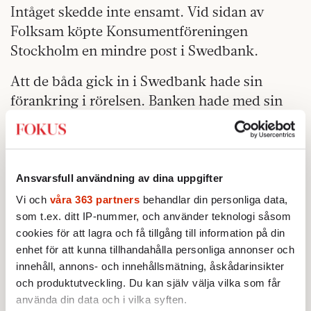
Intåget skedde inte ensamt. Vid sidan av
Folksam köpte Konsumentföreningen
Stockholm en mindre post i Swedbank.
Att de båda gick in i Swedbank hade sin
förankring i rörelsen. Banken hade med sin
bakgrund i de gamla sparbankerna en
liknande kundägd historia. Folksam och
Swedbank samarbetade också på flera
områden. Men viktigare var nog Sundström
Ansvarsfull användning av dina uppgifter
själv. Under åren 1998 till 2002 var han, som
Vi och
våra 363 partners
behandlar din personliga data,
nämnts, vd för den fristående Pitedalens
som t.ex. ditt IP-nummer, och använder teknologi såsom
cookies för att lagra och få tillgång till information på din
Sparbank och senare ordförande i
enhet för att kunna tillhandahålla personliga annonser och
Sparbanken Nord. Det ledde till att han några
innehåll, annons- och innehållsmätning, åskådarinsikter
år satt i Swedbanks styrelse, en post han
och produktutveckling. Du kan själv välja vilka som får
avgick från 2004 när han blev chef för
använda din data och i vilka syften.