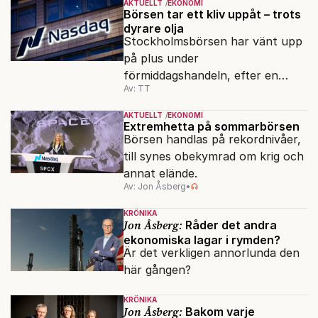
AKTUELLT
EKONOMI
Börsen tar ett kliv uppåt – trots
dyrare olja
Stockholmsbörsen har vänt upp
på plus under
förmiddagshandeln, efter en
Av: TT
inledning nedåt – trots ett högre
oljepris och AI-oro.
AKTUELLT
EKONOMI
Extremhetta på sommarbörsen
Börsen handlas på rekordnivåer,
till synes obekymrad om krig och
annat elände.
Av: Jon Åsberg
•
KRÖNIKA
Jon Åsberg:
Råder det andra
ekonomiska lagar i rymden?
Är det verkligen annorlunda den
här gången?
KRÖNIKA
Jon Åsberg:
Bakom varje