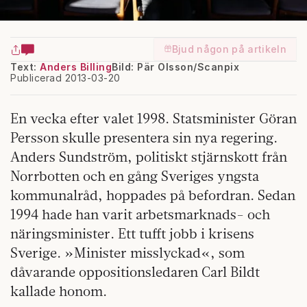
Bjud någon på artikeln
Text:
Anders Billing
Bild: Pär Olsson/Scanpix
Publicerad 2013-03-20
En vecka efter valet 1998. Statsminister Göran
Persson skulle presentera sin nya regering.
Anders Sundström, politiskt stjärnskott från
Norrbotten och en gång Sveriges yngsta
kommunalråd, hoppades på befordran. Sedan
1994 hade han varit arbetsmarknads- och
näringsminister. Ett tufft jobb i krisens
Sverige. »Minister misslyckad«, som
dåvarande oppositionsledaren Carl Bildt
kallade honom.