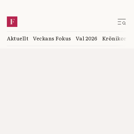
Aktuellt
Veckans Fokus
Val 2026
Krönikor
K